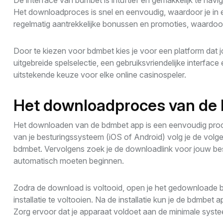
De interface van bdmbet is intuïtief en gemakkelijk te navi
Het downloadproces is snel en eenvoudig, waardoor je in 
regelmatig aantrekkelijke bonussen en promoties, waardoor 
Door te kiezen voor bdmbet kies je voor een platform dat 
uitgebreide spelselectie, een gebruiksvriendelijke interfa
uitstekende keuze voor elke online casinospeler.
Het downloadproces van de
Het downloaden van de bdmbet app is een eenvoudig proces
van je besturingssysteem (iOS of Android) volg je de volge
bdmbet. Vervolgens zoek je de downloadlink voor jouw bes
automatisch moeten beginnen.
Zodra de download is voltooid, open je het gedownloade b
installatie te voltooien. Na de installatie kun je de bdmbe
Zorg ervoor dat je apparaat voldoet aan de minimale syste