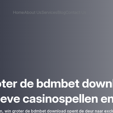
Home
About Us
Services
Blog
Contact Us
roter de bdmbet down
ieve casinospellen en
im, win groter de bdmbet download opent de deur naar exclu