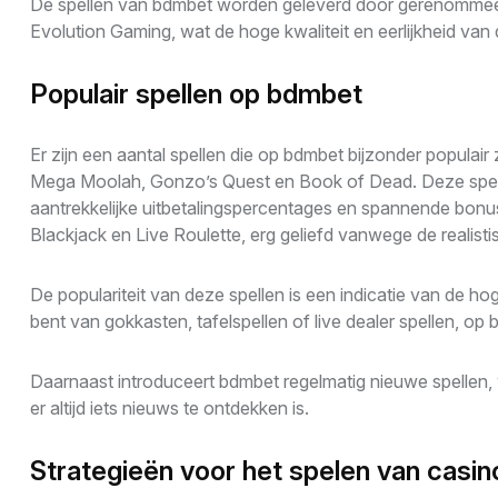
De spellen van bdmbet worden geleverd door gerenommeer
Evolution Gaming, wat de hoge kwaliteit en eerlijkheid van 
Populair spellen op bdmbet
Er zijn een aantal spellen die op bdmbet bijzonder populair 
Mega Moolah, Gonzo’s Quest en Book of Dead. Deze spellen
aantrekkelijke uitbetalingspercentages en spannende bonusf
Blackjack en Live Roulette, erg geliefd vanwege de realist
De populariteit van deze spellen is een indicatie van de ho
bent van gokkasten, tafelspellen of live dealer spellen, op b
Daarnaast introduceert bdmbet regelmatig nieuwe spellen
er altijd iets nieuws te ontdekken is.
Strategieën voor het spelen van casin