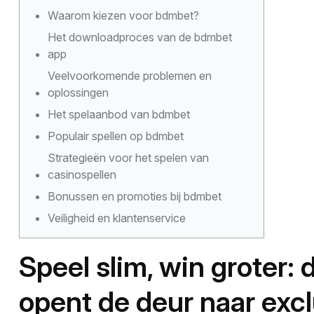
Waarom kiezen voor bdmbet?
Het downloadproces van de bdmbet
app
Veelvoorkomende problemen en
oplossingen
Het spelaanbod van bdmbet
Populair spellen op bdmbet
Strategieën voor het spelen van
casinospellen
Bonussen en promoties bij bdmbet
Veiligheid en klantenservice
Speel slim, win groter
opent de deur naar exc