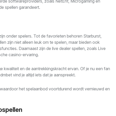
de softwareproviders, zoals NetEnt, Microgaming en
de spellen garandeert.
zijn onder spelers. Tot de favorieten behoren Starburst,
 zijn niet alleen leuk om te spelen, maar bieden ook
uncties. Daarnaast zijn de live dealer spellen, zoals Live
ische casino-ervaring.
ge kwaliteit en de aantrekkingskracht ervan. Of je nu een fan
dmbet vind je altijd iets dat je aanspreekt.
, waardoor het spelaanbod voortdurend wordt vernieuwd en
ospellen