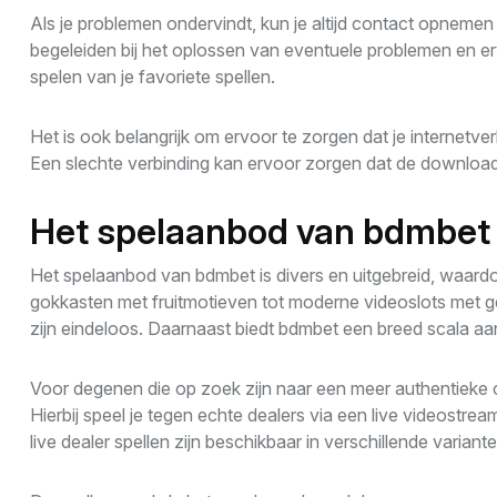
Als je problemen ondervindt, kun je altijd contact opnemen
begeleiden bij het oplossen van eventuele problemen en er
spelen van je favoriete spellen.
Het is ook belangrijk om ervoor te zorgen dat je internetverb
Een slechte verbinding kan ervoor zorgen dat de download w
Het spelaanbod van bdmbet
Het spelaanbod van bdmbet is divers en uitgebreid, waardoor
gokkasten met fruitmotieven tot moderne videoslots met 
zijn eindeloos. Daarnaast biedt bdmbet een breed scala aan 
Voor degenen die op zoek zijn naar een meer authentieke c
Hierbij speel je tegen echte dealers via een live videostrea
live dealer spellen zijn beschikbaar in verschillende variante