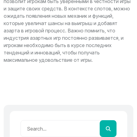
позволит игрокам быть уверенными в честности игры
и защите своих средств. В контексте слотов, можно
ожидать появления новых механик и функций,
которые увеличат шансы на выигрыш и добавят
азарта в игровой процесс. Важно помнить, что
индустрия азартных игр постоянно развивается, и
игрокам необходимо быть в курсе последних
тенденций и инноваций, чтобы получать
максимальное удовольствие от игры.