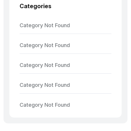
Categories
Category Not Found
Category Not Found
Category Not Found
Category Not Found
Category Not Found