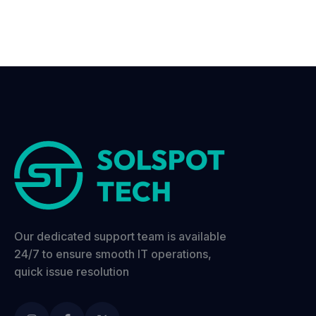
Our dedicated support team is available
24/7 to ensure smooth IT operations,
quick issue resolution