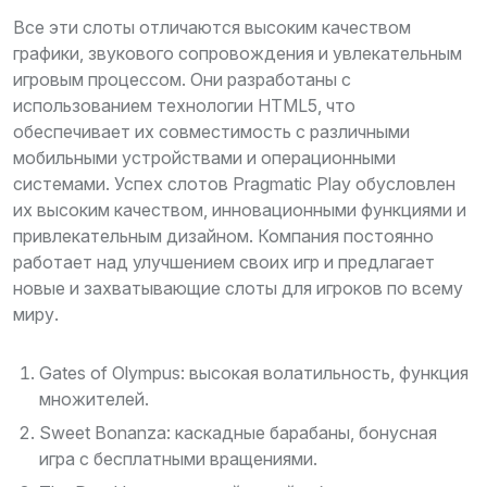
Все эти слоты отличаются высоким качеством
графики, звукового сопровождения и увлекательным
игровым процессом. Они разработаны с
использованием технологии HTML5, что
обеспечивает их совместимость с различными
мобильными устройствами и операционными
системами. Успех слотов Pragmatic Play обусловлен
их высоким качеством, инновационными функциями и
привлекательным дизайном. Компания постоянно
работает над улучшением своих игр и предлагает
новые и захватывающие слоты для игроков по всему
миру.
Gates of Olympus: высокая волатильность, функция
множителей.
Sweet Bonanza: каскадные барабаны, бонусная
игра с бесплатными вращениями.