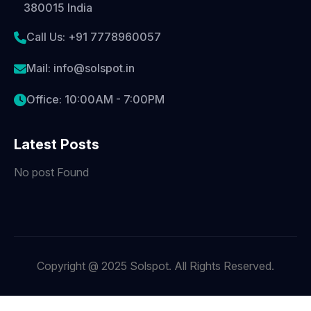
380015 India
Call Us: +91 7778960057
Mail: info@solspot.in
Office: 10:00AM - 7:00PM
Latest Posts
No post Found
Copyright @ 2025 Solspot. All Rights Reserved.