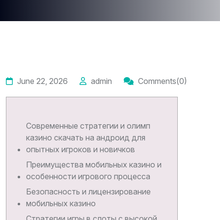
June 22, 2026
admin
Comments(0)
Современные стратегии и олимп
казино скачать на андроид для
опытных игроков и новичков
Преимущества мобильных казино и
особенности игрового процесса
Безопасность и лицензирование
мобильных казино
Стратегии игры в слоты с высокой