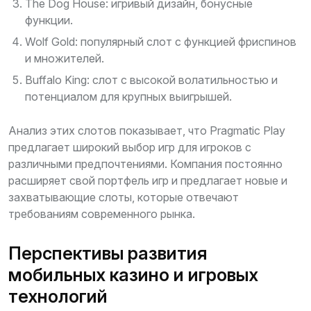
The Dog House: игривый дизайн, бонусные
функции.
Wolf Gold: популярный слот с функцией фриспинов
и множителей.
Buffalo King: слот с высокой волатильностью и
потенциалом для крупных выигрышей.
Анализ этих слотов показывает, что Pragmatic Play
предлагает широкий выбор игр для игроков с
различными предпочтениями. Компания постоянно
расширяет свой портфель игр и предлагает новые и
захватывающие слоты, которые отвечают
требованиям современного рынка.
Перспективы развития
мобильных казино и игровых
технологий