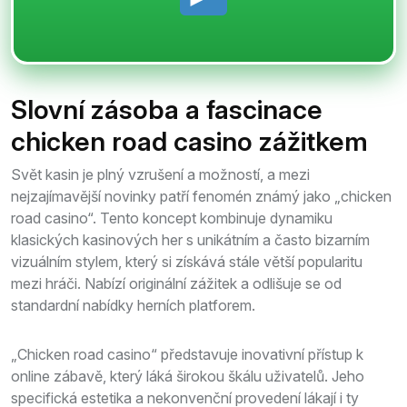
Slovní zásoba a fascinace
chicken road casino zážitkem
Svět kasin je plný vzrušení a možností, a mezi
nejzajímavější novinky patří fenomén známý jako „chicken
road casino“. Tento koncept kombinuje dynamiku
klasických kasinových her s unikátním a často bizarním
vizuálním stylem, který si získává stále větší popularitu
mezi hráči. Nabízí originální zážitek a odlišuje se od
standardní nabídky herních platforem.
„
Chicken road casino
“ představuje inovativní přístup k
online zábavě, který láká širokou škálu uživatelů. Jeho
specifická estetika a nekonvenční provedení lákají i ty