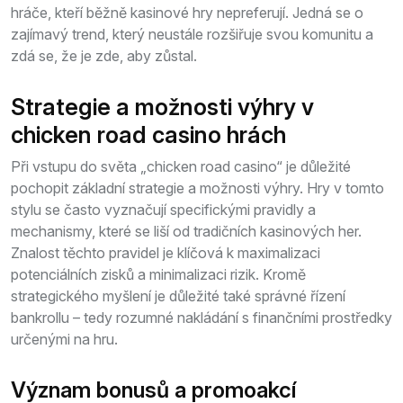
hráče, kteří běžně kasinové hry nepreferují. Jedná se o
zajímavý trend, který neustále rozšiřuje svou komunitu a
zdá se, že je zde, aby zůstal.
Strategie a možnosti výhry v
chicken road casino hrách
Při vstupu do světa „chicken road casino“ je důležité
pochopit základní strategie a možnosti výhry. Hry v tomto
stylu se často vyznačují specifickými pravidly a
mechanismy, které se liší od tradičních kasinových her.
Znalost těchto pravidel je klíčová k maximalizaci
potenciálních zisků a minimalizaci rizik. Kromě
strategického myšlení je důležité také správné řízení
bankrollu – tedy rozumné nakládání s finančními prostředky
určenými na hru.
Význam bonusů a promoakcí