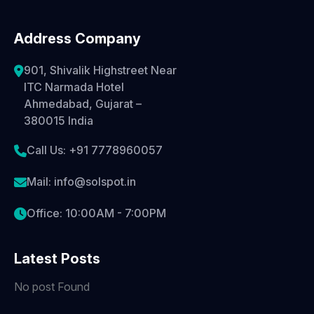
Address Company
901, Shivalik Highstreet Near
ITC Narmada Hotel
Ahmedabad, Gujarat –
380015 India
Call Us: +91 7778960057
Mail: info@solspot.in
Office: 10:00AM - 7:00PM
Latest Posts
No post Found