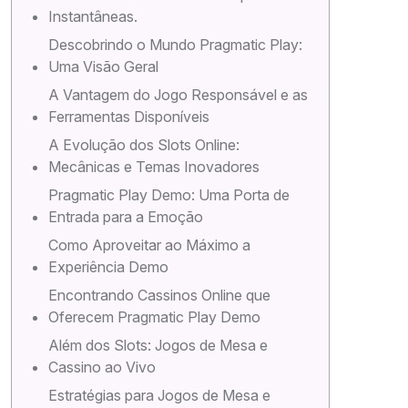
Instantâneas.
Descobrindo o Mundo Pragmatic Play:
Uma Visão Geral
A Vantagem do Jogo Responsável e as
Ferramentas Disponíveis
A Evolução dos Slots Online:
Mecânicas e Temas Inovadores
Pragmatic Play Demo: Uma Porta de
Entrada para a Emoção
Como Aproveitar ao Máximo a
Experiência Demo
Encontrando Cassinos Online que
Oferecem Pragmatic Play Demo
Além dos Slots: Jogos de Mesa e
Cassino ao Vivo
Estratégias para Jogos de Mesa e