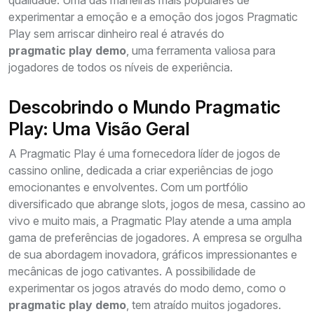
qualidade. Uma das maneiras mais populares de
experimentar a emoção e a emoção dos jogos Pragmatic
Play sem arriscar dinheiro real é através do
pragmatic play demo
, uma ferramenta valiosa para
jogadores de todos os níveis de experiência.
Descobrindo o Mundo Pragmatic
Play: Uma Visão Geral
A Pragmatic Play é uma fornecedora líder de jogos de
cassino online, dedicada a criar experiências de jogo
emocionantes e envolventes. Com um portfólio
diversificado que abrange slots, jogos de mesa, cassino ao
vivo e muito mais, a Pragmatic Play atende a uma ampla
gama de preferências de jogadores. A empresa se orgulha
de sua abordagem inovadora, gráficos impressionantes e
mecânicas de jogo cativantes. A possibilidade de
experimentar os jogos através do modo demo, como o
pragmatic play demo
, tem atraído muitos jogadores.