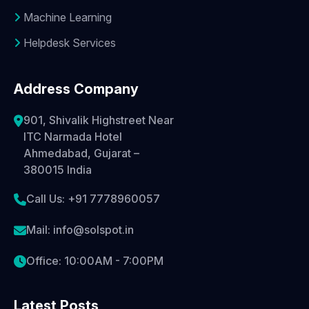
Machine Learning
Helpdesk Services
Address Company
901, Shivalik Highstreet Near
ITC Narmada Hotel
Ahmedabad, Gujarat –
380015 India
Call Us: +91 7778960057
Mail: info@solspot.in
Office: 10:00AM - 7:00PM
Latest Posts