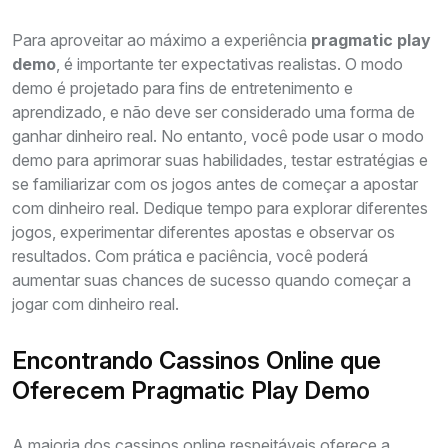
Para aproveitar ao máximo a experiência
pragmatic play
demo
, é importante ter expectativas realistas. O modo
demo é projetado para fins de entretenimento e
aprendizado, e não deve ser considerado uma forma de
ganhar dinheiro real. No entanto, você pode usar o modo
demo para aprimorar suas habilidades, testar estratégias e
se familiarizar com os jogos antes de começar a apostar
com dinheiro real. Dedique tempo para explorar diferentes
jogos, experimentar diferentes apostas e observar os
resultados. Com prática e paciência, você poderá
aumentar suas chances de sucesso quando começar a
jogar com dinheiro real.
Encontrando Cassinos Online que
Oferecem Pragmatic Play Demo
A maioria dos cassinos online respeitáveis oferece a