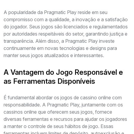
A popularidade da Pragmatic Play reside em seu
compromisso com a qualidade, a inovação e a satisfação
do jogador. Seus jogos são licenciados e regulamentados
por autoridades respeitáveis do setor, garantindo justiça e
transparência. Além disso, a Pragmatic Play investe
continuamente em novas tecnologias e designs para
manter seus jogos atualizados e interessantes.
A Vantagem do Jogo Responsável e
as Ferramentas Disponíveis
É fundamental abordar os jogos de cassino online com
responsabilidade. A Pragmatic Play, juntamente com os
cassinos online que oferecem seus jogos, fornece
diversas ferramentas e recursos para ajudar os jogadores
a manter o controle de seus hábitos de jogo. Essas
ferramentas incluem limites de depósito, autoexclusão e