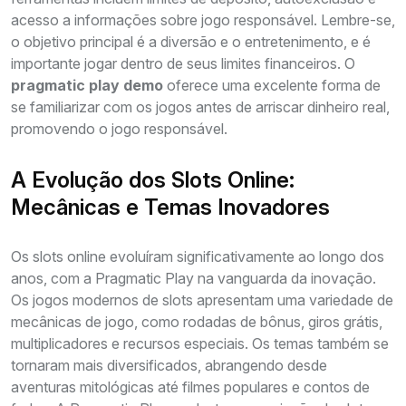
acesso a informações sobre jogo responsável. Lembre-se,
o objetivo principal é a diversão e o entretenimento, e é
importante jogar dentro de seus limites financeiros. O
pragmatic play demo
oferece uma excelente forma de
se familiarizar com os jogos antes de arriscar dinheiro real,
promovendo o jogo responsável.
A Evolução dos Slots Online:
Mecânicas e Temas Inovadores
Os slots online evoluíram significativamente ao longo dos
anos, com a Pragmatic Play na vanguarda da inovação.
Os jogos modernos de slots apresentam uma variedade de
mecânicas de jogo, como rodadas de bônus, giros grátis,
multiplicadores e recursos especiais. Os temas também se
tornaram mais diversificados, abrangendo desde
aventuras mitológicas até filmes populares e contos de