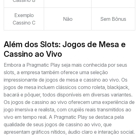
Cassino B
Exemplo
Não
Sem Bônus
Cassino C
Além dos Slots: Jogos de Mesa e
Cassino ao Vivo
Embora a Pragmatic Play seja mais conhecida por seus
slots, a empresa também oferece uma seleção
impressionante de jogos de mesa e cassino ao vivo. Os
jogos de mesa incluem clássicos como roleta, blackjack,
bacará e pôquer, todos disponíveis em diversas variantes.
Os jogos de cassino ao vivo oferecem uma experiência de
jogo imersiva e realista, com crupiês reais transmitidos ao
vivo em tempo real. A Pragmatic Play se destaca pela
qualidade de seus jogos de cassino ao vivo, que
apresentam gráficos nítidos, áudio claro e interação social.