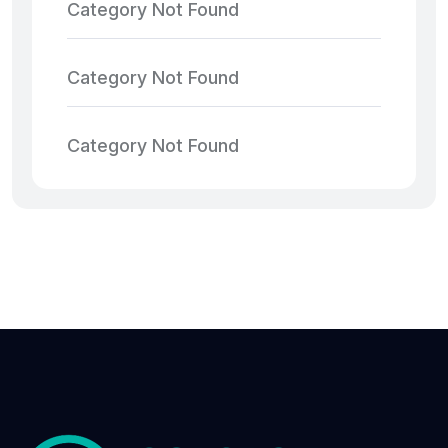
Category Not Found
Category Not Found
Category Not Found