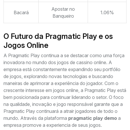
Apostar no
Bacará
1.06%
Banqueiro
O Futuro da Pragmatic Play e os
Jogos Online
A Pragmatic Play continua a se destacar como uma força
inovadora no mundo dos jogos de cassino online. A
empresa está constantemente expandindo seu portfólio
de jogos, explorando novas tecnologias e buscando
maneiras de aprimorar a experiência do jogador. Com o
crescente interesse em jogos online, a Pragmatic Play está
bem posicionada para continuar liderando o setor. O foco
na qualidade, inovação e jogo responsável garante que a
Pragmatic Play continuará a atrair jogadores de todo o
mundo. Através da plataforma
pragmatic play demo
a
empresa promove a experiencia de seus jogos.