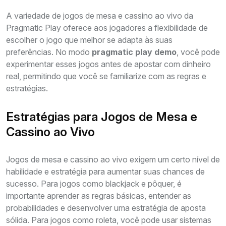
A variedade de jogos de mesa e cassino ao vivo da
Pragmatic Play oferece aos jogadores a flexibilidade de
escolher o jogo que melhor se adapta às suas
preferências. No modo
pragmatic play demo
, você pode
experimentar esses jogos antes de apostar com dinheiro
real, permitindo que você se familiarize com as regras e
estratégias.
Estratégias para Jogos de Mesa e
Cassino ao Vivo
Jogos de mesa e cassino ao vivo exigem um certo nível de
habilidade e estratégia para aumentar suas chances de
sucesso. Para jogos como blackjack e pôquer, é
importante aprender as regras básicas, entender as
probabilidades e desenvolver uma estratégia de aposta
sólida. Para jogos como roleta, você pode usar sistemas