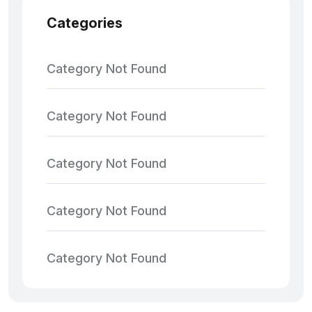
Categories
Category Not Found
Category Not Found
Category Not Found
Category Not Found
Category Not Found