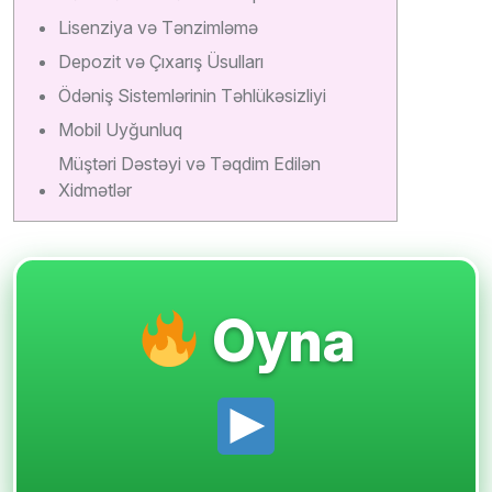
Lisenziya və Tənzimləmə
Depozit və Çıxarış Üsulları
Ödəniş Sistemlərinin Təhlükəsizliyi
Mobil Uyğunluq
Müştəri Dəstəyi və Təqdim Edilən
Xidmətlər
Oyna