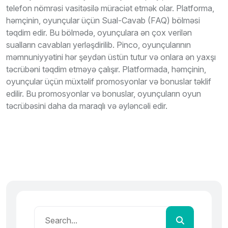
telefon nömrəsi vasitəsilə müraciət etmək olar. Platforma,
həmçinin, oyunçular üçün Sual-Cavab (FAQ) bölməsi
təqdim edir. Bu bölmədə, oyunçulara ən çox verilən
sualların cavabları yerləşdirilib. Pinco, oyunçularının
məmnuniyyətini hər şeydən üstün tutur və onlara ən yaxşı
təcrübəni təqdim etməyə çalışır. Platformada, həmçinin,
oyunçular üçün müxtəlif promosyonlar və bonuslar təklif
edilir. Bu promosyonlar və bonuslar, oyunçuların oyun
təcrübəsini daha da maraqlı və əyləncəli edir.