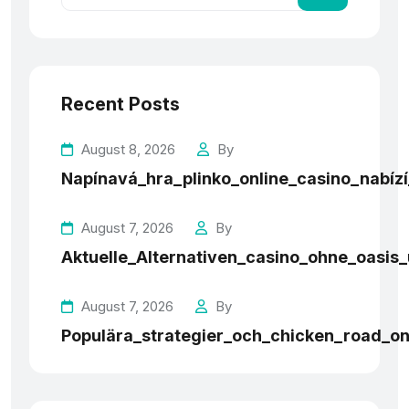
Recent Posts
August 8, 2026
By
Napínavá_hra_plinko_online_casino_nabí
August 7, 2026
By
Aktuelle_Alternativen_casino_ohne_oasi
August 7, 2026
By
Populära_strategier_och_chicken_road_onl