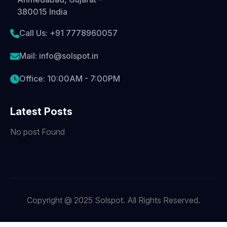
380015 India
Call Us: +91 7778960057
Mail: info@solspot.in
Office: 10:00AM - 7:00PM
Latest Posts
No post Found
Copyright @ 2025 Solspot. All Rights Reserved.