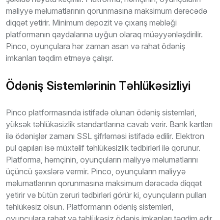
maliyyə məlumatlarının qorunmasına maksimum dərəcədə
diqqət yetirir. Minimum depozit və çıxarış məbləği
platformanın qaydalarına uyğun olaraq müəyyənləşdirilir.
Pinco, oyunçulara hər zaman asan və rahat ödəniş
imkanları təqdim etməyə çalışır.
Ödəniş Sistemlərinin Təhlükəsizliyi
Pinco platformasında istifadə olunan ödəniş sistemləri,
yüksək təhlükəsizlik standartlarına cavab verir. Bank kartları
ilə ödənişlər zamanı SSL şifrləməsi istifadə edilir. Elektron
pul qapıları isə müxtəlif təhlükəsizlik tədbirləri ilə qorunur.
Platforma, həmçinin, oyunçuların maliyyə məlumatlarını
üçüncü şəxslərə vermir. Pinco, oyunçuların maliyyə
məlumatlarının qorunmasına maksimum dərəcədə diqqət
yetirir və bütün zəruri tədbirləri görür ki, oyunçuların pulları
təhlükəsiz olsun. Platformanın ödəniş sistemləri,
oyunçulara rahat və təhlükəsiz ödəniş imkanları təqdim edir.