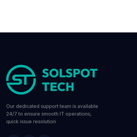
Our dedicated support team is available
24/7 to ensure smooth IT operations,
quick issue resolution