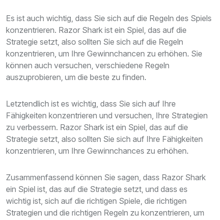
Es ist auch wichtig, dass Sie sich auf die Regeln des Spiels
konzentrieren. Razor Shark ist ein Spiel, das auf die
Strategie setzt, also sollten Sie sich auf die Regeln
konzentrieren, um Ihre Gewinnchancen zu erhöhen. Sie
können auch versuchen, verschiedene Regeln
auszuprobieren, um die beste zu finden.
Letztendlich ist es wichtig, dass Sie sich auf Ihre
Fähigkeiten konzentrieren und versuchen, Ihre Strategien
zu verbessern. Razor Shark ist ein Spiel, das auf die
Strategie setzt, also sollten Sie sich auf Ihre Fähigkeiten
konzentrieren, um Ihre Gewinnchances zu erhöhen.
Zusammenfassend können Sie sagen, dass Razor Shark
ein Spiel ist, das auf die Strategie setzt, und dass es
wichtig ist, sich auf die richtigen Spiele, die richtigen
Strategien und die richtigen Regeln zu konzentrieren, um