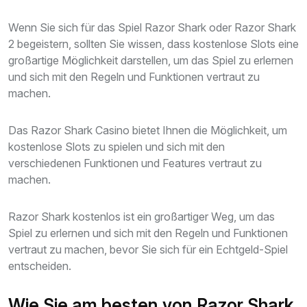
Wenn Sie sich für das Spiel Razor Shark oder Razor Shark
2 begeistern, sollten Sie wissen, dass kostenlose Slots eine
großartige Möglichkeit darstellen, um das Spiel zu erlernen
und sich mit den Regeln und Funktionen vertraut zu
machen.
Das Razor Shark Casino bietet Ihnen die Möglichkeit, um
kostenlose Slots zu spielen und sich mit den
verschiedenen Funktionen und Features vertraut zu
machen.
Razor Shark kostenlos ist ein großartiger Weg, um das
Spiel zu erlernen und sich mit den Regeln und Funktionen
vertraut zu machen, bevor Sie sich für ein Echtgeld-Spiel
entscheiden.
Wie Sie am besten von Razor Shark