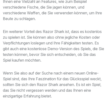
Ihnen eine Vielzahl an Features, wie zum Beispiel
verschiedene Fische, die Sie jagen können, und
verschiedene Waffen, die Sie verwenden können, um Ihre
Beute zu schlagen.
Ein weiterer Vorteil des Razor Shark ist, dass es kostenlos
zu spielen ist. Sie können also ohne jegliche Kosten oder
Verpflichtungen loslegen und Ihre Fähigkeiten testen. Es
gibt auch eine kostenlose Demo-Version des Spiels, die Sie
testen können, bevor Sie sich entscheiden, ob Sie das
Spiel kaufen möchten.
Wenn Sie also auf der Suche nach einem neuen Online-
Spiel sind, das Ihre Faszination für das Glücksspiel weckt,
sollten Sie sich den Razor Shark ansehen. Es ist ein Spiel,
das Sie nicht vergessen werden und das Ihnen eine
einzigartige Erfahrung bietet.