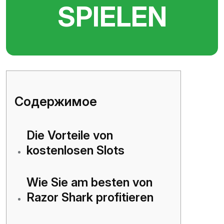
SPIELEN
Содержимое
Die Vorteile von
kostenlosen Slots
Wie Sie am besten von
Razor Shark profitieren