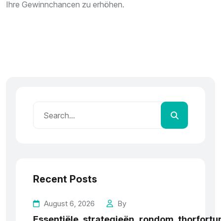
Ihre Gewinnchancen zu erhöhen.
Recent Posts
August 6, 2026
By
Essentiële_strategieën_rondom_thorfortun