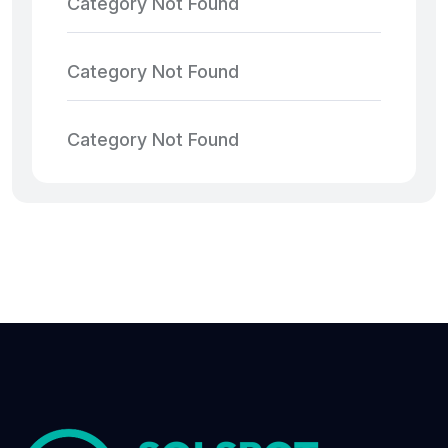
Category Not Found
Category Not Found
Category Not Found