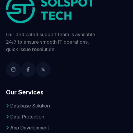
Our dedicated support team is available
24/7 to ensure smooth IT operations,
quick issue resolution
Our Services
Database Solution
Data Protection
App Development