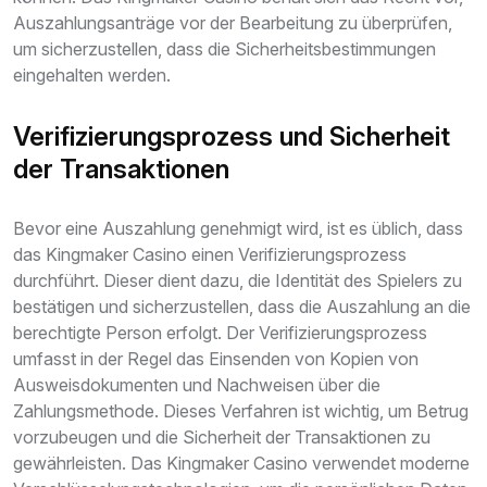
Auszahlungsanträge vor der Bearbeitung zu überprüfen,
um sicherzustellen, dass die Sicherheitsbestimmungen
eingehalten werden.
Verifizierungsprozess und Sicherheit
der Transaktionen
Bevor eine Auszahlung genehmigt wird, ist es üblich, dass
das Kingmaker Casino einen Verifizierungsprozess
durchführt. Dieser dient dazu, die Identität des Spielers zu
bestätigen und sicherzustellen, dass die Auszahlung an die
berechtigte Person erfolgt. Der Verifizierungsprozess
umfasst in der Regel das Einsenden von Kopien von
Ausweisdokumenten und Nachweisen über die
Zahlungsmethode. Dieses Verfahren ist wichtig, um Betrug
vorzubeugen und die Sicherheit der Transaktionen zu
gewährleisten. Das Kingmaker Casino verwendet moderne