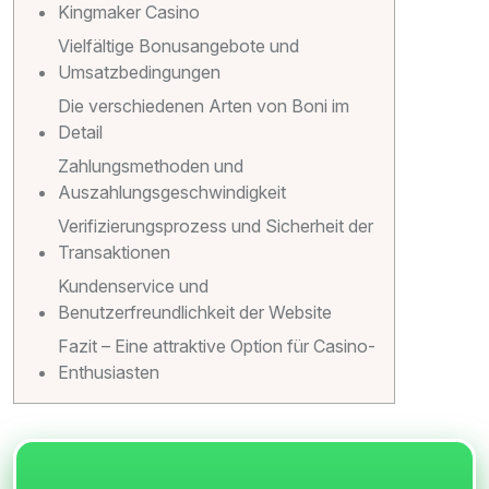
Kingmaker Casino
Vielfältige Bonusangebote und
Umsatzbedingungen
Die verschiedenen Arten von Boni im
Detail
Zahlungsmethoden und
Auszahlungsgeschwindigkeit
Verifizierungsprozess und Sicherheit der
Transaktionen
Kundenservice und
Benutzerfreundlichkeit der Website
Fazit – Eine attraktive Option für Casino-
Enthusiasten