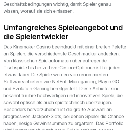
Geschäftsbedingungen wichtig, damit Spieler genau
wissen, worauf sie sich einlassen.
Umfangreiches Spieleangebot und
die Spielentwickler
Das Kingmaker Casino beeindruckt mit einer breiten Palette
an Spielen, die verschiedenste Geschmäcker abdecken.
Von klassischen Spielautomaten über aufregende
Tischspiele bis hin zu Live-Casino-Optionen ist für jeden
etwas dabei. Die Spiele werden von renommierten
Softwareanbietern wie NetEnt, Microgaming, Play’n GO
und Evolution Gaming bereitgestellt. Diese Anbieter sind
bekannt für ihre hochwertigen und innovativen Spiele, die
sowohl optisch als auch spieltechnisch überzeugen.
Besonders hervorzuheben ist die große Auswahl an
progressiven Jackpot-Slots, bei denen Spieler die Chance
haben, riesige Gewinnsummen zu ergattern. Das Portfolio