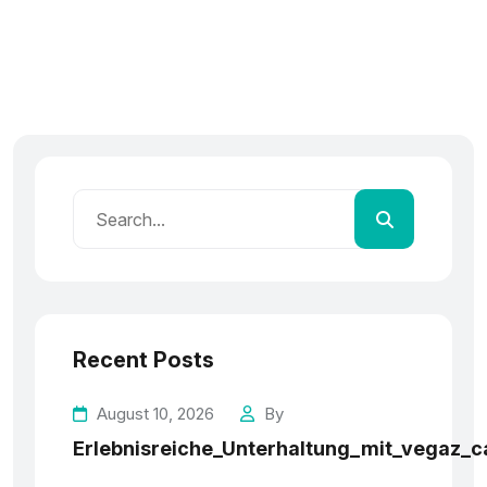
Recent Posts
August 10, 2026
By
Erlebnisreiche_Unterhaltung_mit_vegaz_ca