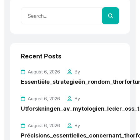
Recent Posts
August 6, 2026
By
Essentiële_strategieën_rondom_thorfortun
August 6, 2026
By
Utforskningen_av_mytologien_leder_oss_t
August 6, 2026
By
Précisions_essentielles_concernant_thorf