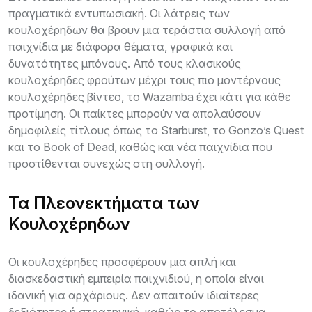
πραγματικά εντυπωσιακή. Οι λάτρεις των
κουλοχέρηδων θα βρουν μια τεράστια συλλογή από
παιχνίδια με διάφορα θέματα, γραφικά και
δυνατότητες μπόνους. Από τους κλασικούς
κουλοχέρηδες φρούτων μέχρι τους πιο μοντέρνους
κουλοχέρηδες βίντεο, το Wazamba έχει κάτι για κάθε
προτίμηση. Οι παίκτες μπορούν να απολαύσουν
δημοφιλείς τίτλους όπως το Starburst, το Gonzo’s Quest
και το Book of Dead, καθώς και νέα παιχνίδια που
προστίθενται συνεχώς στη συλλογή.
Τα Πλεονεκτήματα των
Κουλοχέρηδων
Οι κουλοχέρηδες προσφέρουν μια απλή και
διασκεδαστική εμπειρία παιχνιδιού, η οποία είναι
ιδανική για αρχάριους. Δεν απαιτούν ιδιαίτερες