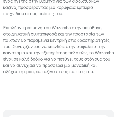
ένας ηγέτης στην βιομηχανία των διαδικτυακών
καζίνο, προσφέροντας μια κορυφαία εμπειρία
παιχνιδιού στους παίκτες του.
Επιπλέον, η επιμονή του Wazamba στην υπεύθυνη
στοιχηματική συμπεριφορά και την προστασία των
παικτών θα παραμείνει κεντρική στις δραστηριότητές
του. Συνεχίζοντας να επενδύει στην ασφάλεια, την
καινοτομία και την εξυπηρέτηση πελατών, το Wazamba
είναι σε καλό δρόμο για να πετύχει τους στόχους του
και να συνεχίσει να προσφέρει μια μοναδική και
αξέχαστη εμπειρία καζίνο στους παίκτες του.