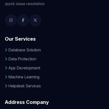
quick issue resolution
Our Services
Database Solution
Data Protection
App Development
Machine Learning
Helpdesk Services
Address Company