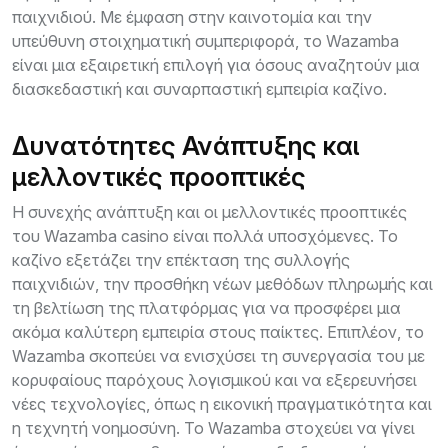
παιχνιδιού. Με έμφαση στην καινοτομία και την
υπεύθυνη στοιχηματική συμπεριφορά, το Wazamba
είναι μια εξαιρετική επιλογή για όσους αναζητούν μια
διασκεδαστική και συναρπαστική εμπειρία καζίνο.
Δυνατότητες Ανάπτυξης και
μελλοντικές προοπτικές
Η συνεχής ανάπτυξη και οι μελλοντικές προοπτικές
του Wazamba casino είναι πολλά υποσχόμενες. Το
καζίνο εξετάζει την επέκταση της συλλογής
παιχνιδιών, την προσθήκη νέων μεθόδων πληρωμής και
τη βελτίωση της πλατφόρμας για να προσφέρει μια
ακόμα καλύτερη εμπειρία στους παίκτες. Επιπλέον, το
Wazamba σκοπεύει να ενισχύσει τη συνεργασία του με
κορυφαίους παρόχους λογισμικού και να εξερευνήσει
νέες τεχνολογίες, όπως η εικονική πραγματικότητα και
η τεχνητή νοημοσύνη. Το Wazamba στοχεύει να γίνει