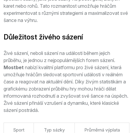
karet nebo rohů. Tato rozmanitost umožňuje hráčům
experimentovat s různými strategiemi a maximalizovat své
šance na výhru.
Důležitost živého sázení
Živé sázení, neboli sázení na události během jejich
průběhu, je jednou z nejpopulárnějších forem sázení.
Mostbet
nabízí kvalitní platformu pro živé sázení, která
umožňuje hráčům sledovat sportovní události v reálném
čase a reagovat na aktuální dění. Díky živým statistikám a
grafickému zobrazení průběhu hry mohou hráči dělat
informovaná rozhodnutí a zvyšovat své šance na úspěch.
Živé sázení přináší vzrušení a dynamiku, které klasické
sázení postrádá.
Sport
Typ sázky
Průměrná výplata