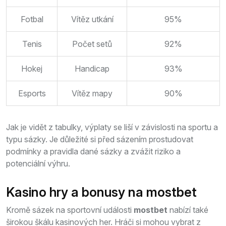
Fotbal
Vítěz utkání
95%
Tenis
Počet setů
92%
Hokej
Handicap
93%
Esports
Vítěz mapy
90%
Jak je vidět z tabulky, výplaty se liší v závislosti na sportu a
typu sázky. Je důležité si před sázením prostudovat
podmínky a pravidla dané sázky a zvážit riziko a
potenciální výhru.
Kasino hry a bonusy na mostbet
Kromě sázek na sportovní události
mostbet
nabízí také
širokou škálu kasinových her. Hráči si mohou vybrat z