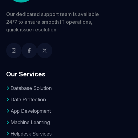
Our dedicated support team is available
24/7 to ensure smooth IT operations,
quick issue resolution
Our Services
Database Solution
Data Protection
App Development
Machine Learning
Helpdesk Services