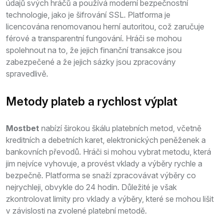
údajů svých hráčů a používá moderní bezpečnostní
technologie, jako je šifrování SSL. Platforma je
licencována renomovanou herní autoritou, což zaručuje
férové a transparentní fungování. Hráči se mohou
spolehnout na to, že jejich finanční transakce jsou
zabezpečené a že jejich sázky jsou zpracovány
spravedlivě.
Metody plateb a rychlost výplat
Mostbet
nabízí širokou škálu platebních metod, včetně
kreditních a debetních karet, elektronických peněženek a
bankovních převodů. Hráči si mohou vybrat metodu, která
jim nejvíce vyhovuje, a provést vklady a výběry rychle a
bezpečně. Platforma se snaží zpracovávat výběry co
nejrychleji, obvykle do 24 hodin. Důležité je však
zkontrolovat limity pro vklady a výběry, které se mohou lišit
v závislosti na zvolené platební metodě.