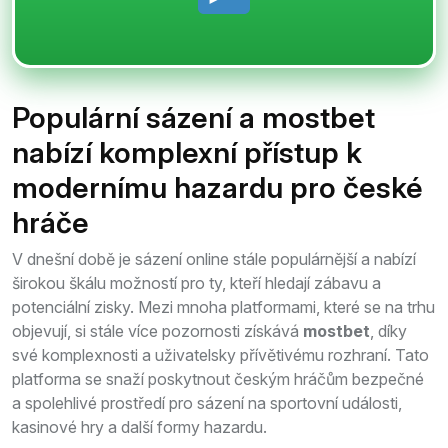
Populární sázení a mostbet
nabízí komplexní přístup k
modernímu hazardu pro české
hráče
V dnešní době je sázení online stále populárnější a nabízí
širokou škálu možností pro ty, kteří hledají zábavu a
potenciální zisky. Mezi mnoha platformami, které se na trhu
objevují, si stále více pozornosti získává
mostbet
, díky
své komplexnosti a uživatelsky přívětivému rozhraní. Tato
platforma se snaží poskytnout českým hráčům bezpečné
a spolehlivé prostředí pro sázení na sportovní události,
kasinové hry a další formy hazardu.