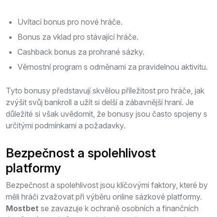
Uvítací bonus pro nové hráče.
Bonus za vklad pro stávající hráče.
Cashback bonus za prohrané sázky.
Věrnostní program s odměnami za pravidelnou aktivitu.
Tyto bonusy představují skvělou příležitost pro hráče, jak
zvýšit svůj bankroll a užít si delší a zábavnější hraní. Je
důležité si však uvědomit, že bonusy jsou často spojeny s
určitými podmínkami a požadavky.
Bezpečnost a spolehlivost
platformy
Bezpečnost a spolehlivost jsou klíčovými faktory, které by
měli hráči zvažovat při výběru online sázkové platformy.
Mostbet
se zavazuje k ochraně osobních a finančních