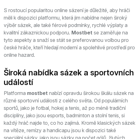
S rostoucí popularitou online sázení je důležité, aby hráči
měli k dispozici platformu, která jim nabídne nejen široký
výběr sázek, ale také férové podmínky, rychlé výplaty a
kvalitní zákaznickou podporu.
Mostbet
se zaměřuje na
tyto aspekty a snaží se stát se preferovanou volbou pro
české hráče, kteří hledají moderní a spolehlivé prostředí pro
online hazard.
Široká nabídka sázek a sportovních
událostí
Platforma
mostbet
nabízí opravdu širokou škálu sázek na
různé sportovní události z celého světa. Od populárních
sportů, jako je fotbal, hokej a tenis, až po méně tradiční
disciplíny, jako jsou esports, badminton a stolní tenis, si
každý hráč najde to, co ho zajímá. Kromě klasických sázek
na vítěze, remízy a handicapu jsou k dispozici také
speciální sázky, jako jsou sázky na počet gólů, žlutých