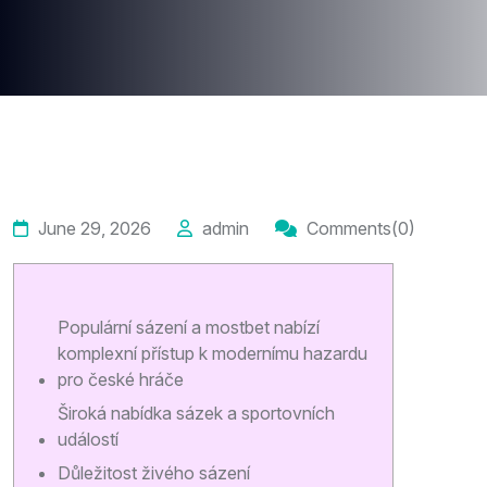
June 29, 2026
admin
Comments(0)
Populární sázení a mostbet nabízí
komplexní přístup k modernímu hazardu
pro české hráče
Široká nabídka sázek a sportovních
událostí
Důležitost živého sázení