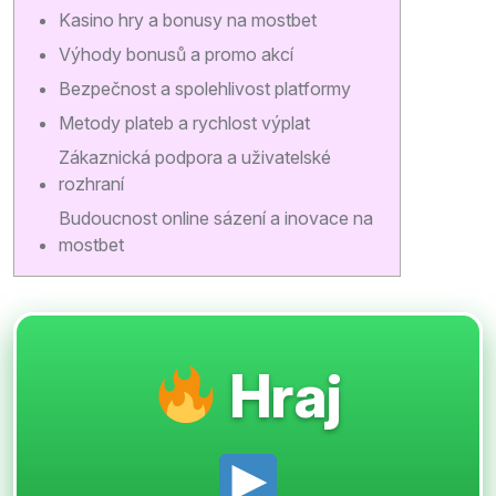
Kasino hry a bonusy na mostbet
Výhody bonusů a promo akcí
Bezpečnost a spolehlivost platformy
Metody plateb a rychlost výplat
Zákaznická podpora a uživatelské
rozhraní
Budoucnost online sázení a inovace na
mostbet
Hraj