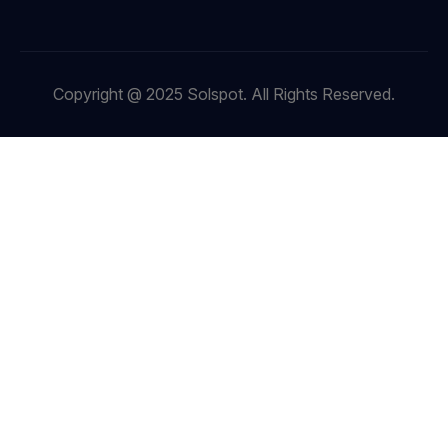
Copyright @ 2025 Solspot. All Rights Reserved.