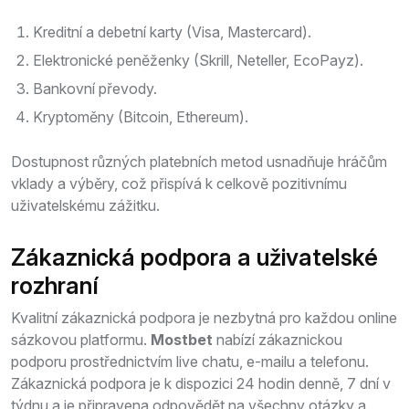
Kreditní a debetní karty (Visa, Mastercard).
Elektronické peněženky (Skrill, Neteller, EcoPayz).
Bankovní převody.
Kryptoměny (Bitcoin, Ethereum).
Dostupnost různých platebních metod usnadňuje hráčům
vklady a výběry, což přispívá k celkově pozitivnímu
uživatelskému zážitku.
Zákaznická podpora a uživatelské
rozhraní
Kvalitní zákaznická podpora je nezbytná pro každou online
sázkovou platformu.
Mostbet
nabízí zákaznickou
podporu prostřednictvím live chatu, e-mailu a telefonu.
Zákaznická podpora je k dispozici 24 hodin denně, 7 dní v
týdnu a je připravena odpovědět na všechny otázky a