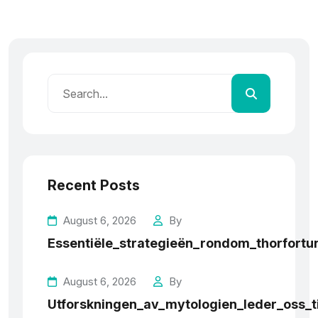
Recent Posts
August 6, 2026
By
Essentiële_strategieën_rondom_thorfortun
August 6, 2026
By
Utforskningen_av_mytologien_leder_oss_t