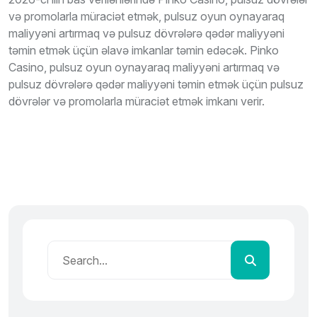
və promolarla müraciət etmək, pulsuz oyun oynayaraq
maliyyəni artırmaq və pulsuz dövrələrə qədər maliyyəni
təmin etmək üçün əlavə imkanlar təmin edəcək. Pinko
Casino, pulsuz oyun oynayaraq maliyyəni artırmaq və
pulsuz dövrələrə qədər maliyyəni təmin etmək üçün pulsuz
dövrələr və promolarla müraciət etmək imkanı verir.