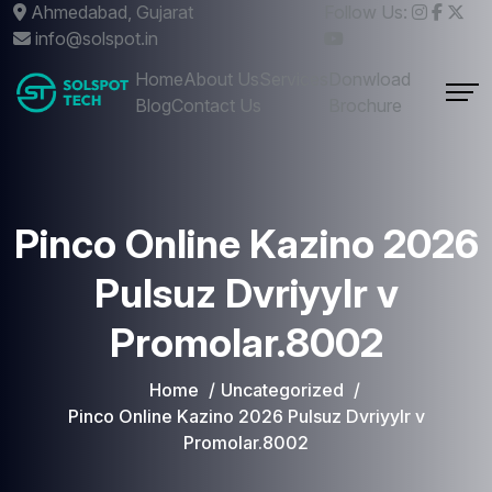
Ahmedabad, Gujarat
Follow Us:
info@solspot.in
Home
About Us
Services
Donwload
Blog
Contact Us
Brochure
Pinco Online Kazino 2026
Pulsuz Dvriyylr v
Promolar.8002
Home
Uncategorized
Pinco Online Kazino 2026 Pulsuz Dvriyylr v
Promolar.8002