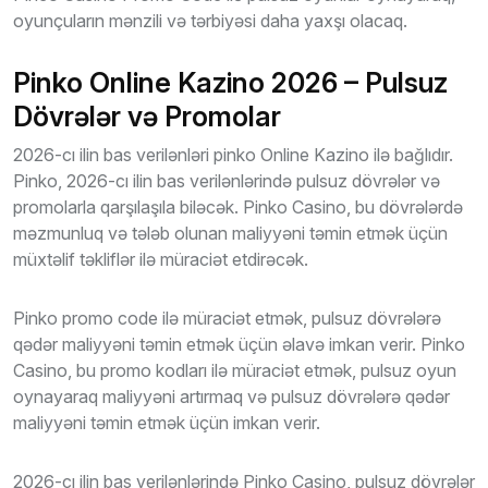
oyunçuların mənzili və tərbiyəsi daha yaxşı olacaq.
Pinko Online Kazino 2026 – Pulsuz
Dövrələr və Promolar
2026-cı ilin bas verilənləri
pinko
Online Kazino ilə bağlıdır.
Pinko, 2026-cı ilin bas verilənlərində pulsuz dövrələr və
promolarla qarşılaşıla biləcək. Pinko Casino, bu dövrələrdə
məzmunluq və tələb olunan maliyyəni təmin etmək üçün
müxtəlif təkliflər ilə müraciət etdirəcək.
Pinko promo code ilə müraciət etmək, pulsuz dövrələrə
qədər maliyyəni təmin etmək üçün əlavə imkan verir. Pinko
Casino, bu promo kodları ilə müraciət etmək, pulsuz oyun
oynayaraq maliyyəni artırmaq və pulsuz dövrələrə qədər
maliyyəni təmin etmək üçün imkan verir.
2026-cı ilin bas verilənlərində Pinko Casino, pulsuz dövrələr