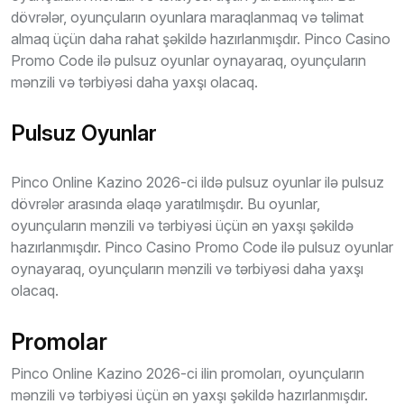
dövrələr, oyunçuların oyunlara maraqlanmaq və təlimat
almaq üçün daha rahat şəkildə hazırlanmışdır. Pinco Casino
Promo Code ilə pulsuz oyunlar oynayaraq, oyunçuların
mənzili və tərbiyəsi daha yaxşı olacaq.
Pulsuz Oyunlar
Pinco Online Kazino 2026-ci ildə pulsuz oyunlar ilə pulsuz
dövrələr arasında əlaqə yaratılmışdır. Bu oyunlar,
oyunçuların mənzili və tərbiyəsi üçün ən yaxşı şəkildə
hazırlanmışdır. Pinco Casino Promo Code ilə pulsuz oyunlar
oynayaraq, oyunçuların mənzili və tərbiyəsi daha yaxşı
olacaq.
Promolar
Pinco Online Kazino 2026-ci ilin promoları, oyunçuların
mənzili və tərbiyəsi üçün ən yaxşı şəkildə hazırlanmışdır.