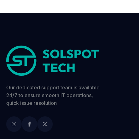
Our dedicated support team is available
24/7 to ensure smooth IT operations,
quick issue resolution