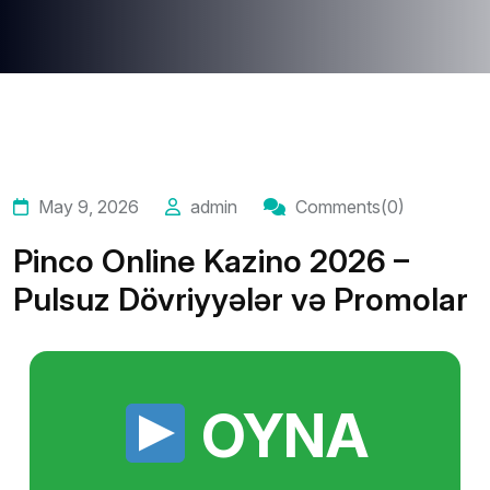
May 9, 2026
admin
Comments(0)
Pinco Online Kazino 2026 –
Pulsuz Dövriyyələr və Promolar
OYNA