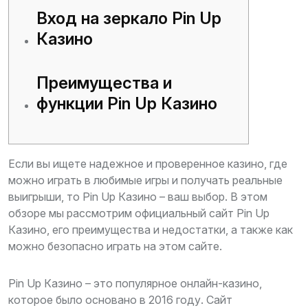
Вход на зеркало Pin Up
Казино
Преимущества и
функции Pin Up Казино
Если вы ищете надежное и проверенное казино, где
можно играть в любимые игры и получать реальные
выигрыши, то Pin Up Казино – ваш выбор. В этом
обзоре мы рассмотрим официальный сайт Pin Up
Казино, его преимущества и недостатки, а также как
можно безопасно играть на этом сайте.
Pin Up Казино – это популярное онлайн-казино,
которое было основано в 2016 году. Сайт