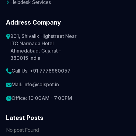
Helpdesk Services
Address Company
901, Shivalik Highstreet Near
ITC Narmada Hotel
Ahmedabad, Gujarat –
380015 India
Call Us: +91 7778960057
Mail: info@solspot.in
Office: 10:00AM - 7:00PM
Latest Posts
No post Found