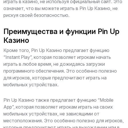
играть в казино, не используя официальный сайт. Это
означает, что вы можете играть в Pin Up Казино, не
рискуя своей безопасностью.
Преимущества и функции Pin Up
Казино
Кроме того, Pin Up Казино предлагает функцию
“Instant Play”, которая позволяет игрокам начать
играть в любое время, не дожидаясь загрузки
программного обеспечения. Это особенно полезно
для игроков, которые предпочитают играть на
мобильных устройствах.
Pin Up Казино также предлагает функцию “Mobile
App”, которая позволяет игрокам играть на своих
мобильных устройствах, не зависящими от
местоположения. Это особенно полезно для игроков,
которые предпочитают играть на выхождении или в