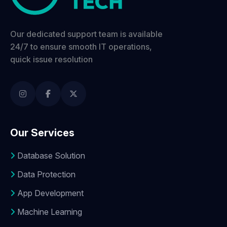
Our dedicated support team is available
24/7 to ensure smooth IT operations,
quick issue resolution
Our Services
Database Solution
Data Protection
App Development
Machine Learning