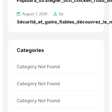
Populära_strategier_och_chicken_road_onl
August 7, 2026
By
Sécurité_et_gains_fiables_découvrez_le_m
Categories
Category Not Found
Category Not Found
Category Not Found