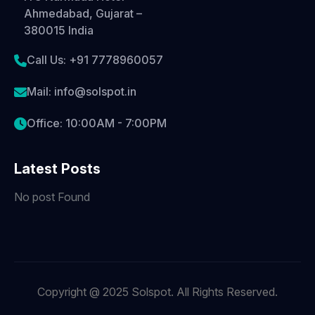
Ahmedabad, Gujarat –
380015 India
Call Us: +91 7778960057
Mail: info@solspot.in
Office: 10:00AM - 7:00PM
Latest Posts
No post Found
Copyright @ 2025 Solspot. All Rights Reserved.