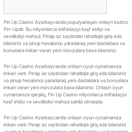
Pin Up Casino Azərbaycanda populyarlaşan onlayn kazino
Pin-Updir. Bu milyonlarca istifadəçiyi kəşf etdiyi və
sevdikdiyi məhsul. Pinap az saytından rahatlıqla giriş edə
bilərsiniz və
pinup
hesabınızı yaradaraq yeni dəstəklərə və
bonuslara imkan verən yeni mövzulara baxa bilərsiniz.
Pin Up Casino Azərbaycanda onlayn oyun oynamanıza
imkan verir. Pinap az saytından rahatlıqla giriş edə bilərsiniz
və pinup hesabınızı yaradaraq yeni dəstəklərə və bonuslara
imkan verən yeni mövzulara baxa bilərsiniz. Onlayn oyun
oynamanıza qarşılıq, Pin Up Casino milyonlarca istifadəçiyi
kəşf etdiyi və sevdikdiyi məhsul sahibi olmaqda.
Pin Up Casino Azərbaycanda onlayn oyun oynamanıza
imkan verir. Pinap az saytından rahatlıqla giriş edə bilərsiniz
və pinup hesabınızı yaradaraq yeni dəstəklərə və bonuslara