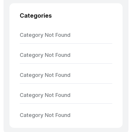
Categories
Category Not Found
Category Not Found
Category Not Found
Category Not Found
Category Not Found