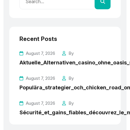
Recent Posts
August 7, 2026
By
Aktuelle_Alternativen_casino_ohne_oasi
August 7, 2026
By
Populära_strategier_och_chicken_road_onl
August 7, 2026
By
Sécurité_et_gains_fiables_découvrez_le_m