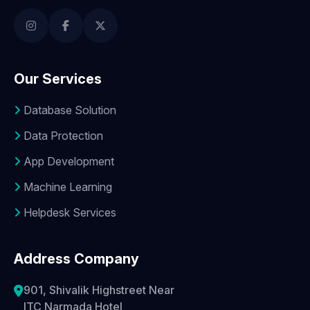
Our Services
Database Solution
Data Protection
App Development
Machine Learning
Helpdesk Services
Address Company
901, Shivalik Highstreet Near
ITC Narmada Hotel