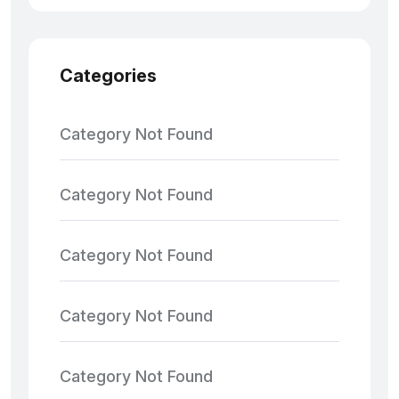
Categories
Category Not Found
Category Not Found
Category Not Found
Category Not Found
Category Not Found