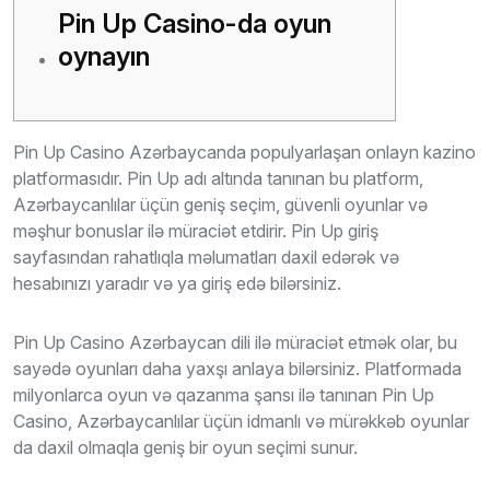
Pin Up Casino-da oyun
oynayın
Pin Up Casino Azərbaycanda populyarlaşan onlayn kazino
platformasıdır. Pin Up adı altında tanınan bu platform,
Azərbaycanlılar üçün geniş seçim, güvenli oyunlar və
məşhur bonuslar ilə müraciət etdirir. Pin Up giriş
sayfasından rahatlıqla məlumatları daxil edərək və
hesabınızı yaradır və ya giriş edə bilərsiniz.
Pin Up Casino Azərbaycan dili ilə müraciət etmək olar, bu
sayədə oyunları daha yaxşı anlaya bilərsiniz. Platformada
milyonlarca oyun və qazanma şansı ilə tanınan Pin Up
Casino, Azərbaycanlılar üçün idmanlı və mürəkkəb oyunlar
da daxil olmaqla geniş bir oyun seçimi sunur.