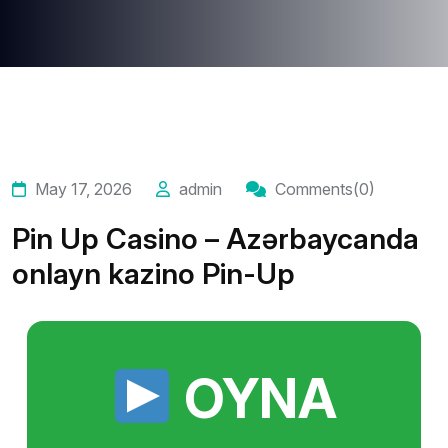
May 17, 2026
admin
Comments(0)
Pin Up Casino – Azərbaycanda
onlayn kazino Pin-Up
OYNA