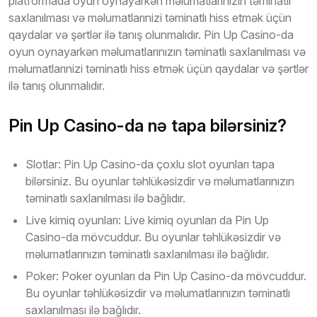
platformada oyun oynayarkən məlumatlarınızın təminatlı
saxlanılması və məlumatlarınizi təminatlı hiss etmək üçün
qaydalar və şərtlər ilə tanış olunmalıdır. Pin Up Casino-da
oyun oynayarkən məlumatlarınızın təminatlı saxlanılması və
məlumatlarınizi təminatlı hiss etmək üçün qaydalar və şərtlər
ilə tanış olunmalıdır.
Pin Up Casino-da nə tapa bilərsiniz?
Slotlar: Pin Up Casino-da çoxlu slot oyunları tapa
bilərsiniz. Bu oyunlar təhlükəsizdir və məlumatlarınızın
təminatlı saxlanılması ilə bağlıdır.
Live kimiq oyunları: Live kimiq oyunları da Pin Up
Casino-da mövcuddur. Bu oyunlar təhlükəsizdir və
məlumatlarınızın təminatlı saxlanılması ilə bağlıdır.
Poker: Poker oyunları da Pin Up Casino-da mövcuddur.
Bu oyunlar təhlükəsizdir və məlumatlarınızın təminatlı
saxlanılması ilə bağlıdır.