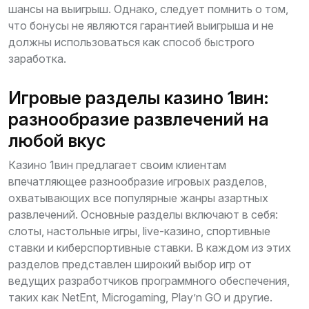
шансы на выигрыш. Однако, следует помнить о том,
что бонусы не являются гарантией выигрыша и не
должны использоваться как способ быстрого
заработка.
Игровые разделы казино 1вин:
разнообразие развлечений на
любой вкус
Казино 1вин предлагает своим клиентам
впечатляющее разнообразие игровых разделов,
охватывающих все популярные жанры азартных
развлечений. Основные разделы включают в себя:
слоты, настольные игры, live-казино, спортивные
ставки и киберспортивные ставки. В каждом из этих
разделов представлен широкий выбор игр от
ведущих разработчиков программного обеспечения,
таких как NetEnt, Microgaming, Play’n GO и другие.