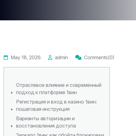
May 18, 2026
admin
Comments(0)
Отраслевое влияние и современный
подход к платформе 1вин
Регистрация и вход в казино 1вин:
пошаговая инструкция
Варианты авторизации и
восстановления доступа
Зеркало 1вин: как обойти блокировки