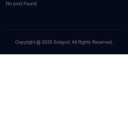
No post Found
Copyright @ 2025 Solspot. All Rights Reserved.