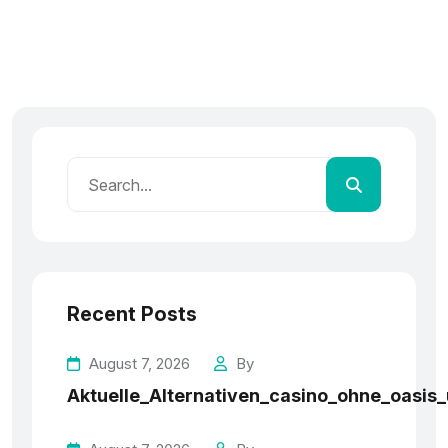
Recent Posts
August 7, 2026
By
Aktuelle_Alternativen_casino_ohne_oasi