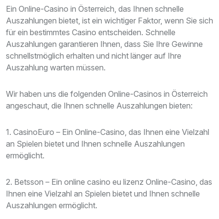
Ein Online-Casino in Österreich, das Ihnen schnelle
Auszahlungen bietet, ist ein wichtiger Faktor, wenn Sie sich
für ein bestimmtes Casino entscheiden. Schnelle
Auszahlungen garantieren Ihnen, dass Sie Ihre Gewinne
schnellstmöglich erhalten und nicht länger auf Ihre
Auszahlung warten müssen.
Wir haben uns die folgenden Online-Casinos in Österreich
angeschaut, die Ihnen schnelle Auszahlungen bieten:
1. CasinoEuro – Ein Online-Casino, das Ihnen eine Vielzahl
an Spielen bietet und Ihnen schnelle Auszahlungen
ermöglicht.
2. Betsson – Ein
online casino eu lizenz
Online-Casino, das
Ihnen eine Vielzahl an Spielen bietet und Ihnen schnelle
Auszahlungen ermöglicht.