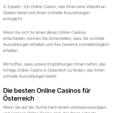
3. Expekt – Ein Online-Casino, das Ihnen eine Vielzahl an
Spielen bietet und Ihnen schnelle Auszahlungen
ermöglicht.
Wenn Sie sich für eines dieser Online-Casinos
entscheiden, können Sie sicherstellen, dass Sie schnelle
Auszahlungen erhalten und Ihre Gewinne schnellstmöglich
erhalten.
Wir hoffen, dass unsere Empfehlungen Ihnen helfen, das
richtige Online-Casino in Österreich zu finden, das Ihnen
schnelle Auszahlungen bietet.
Die besten Online Casinos für
Österreich
Wenn Sie auf der Suche nach einem vertrauenswürdigen