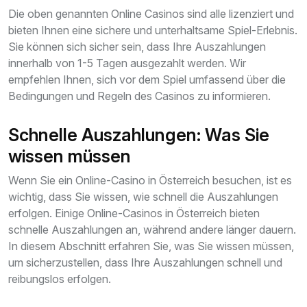
Die oben genannten Online Casinos sind alle lizenziert und
bieten Ihnen eine sichere und unterhaltsame Spiel-Erlebnis.
Sie können sich sicher sein, dass Ihre Auszahlungen
innerhalb von 1-5 Tagen ausgezahlt werden. Wir
empfehlen Ihnen, sich vor dem Spiel umfassend über die
Bedingungen und Regeln des Casinos zu informieren.
Schnelle Auszahlungen: Was Sie
wissen müssen
Wenn Sie ein Online-Casino in Österreich besuchen, ist es
wichtig, dass Sie wissen, wie schnell die Auszahlungen
erfolgen. Einige Online-Casinos in Österreich bieten
schnelle Auszahlungen an, während andere länger dauern.
In diesem Abschnitt erfahren Sie, was Sie wissen müssen,
um sicherzustellen, dass Ihre Auszahlungen schnell und
reibungslos erfolgen.