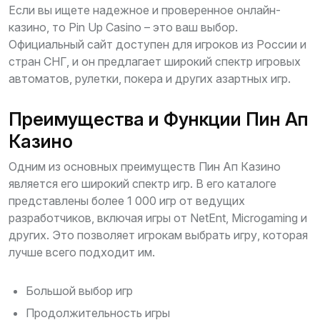
Если вы ищете надежное и проверенное онлайн-
казино, то Pin Up Casino – это ваш выбор.
Официальный сайт доступен для игроков из России и
стран СНГ, и он предлагает широкий спектр игровых
автоматов, рулетки, покера и других азартных игр.
Преимущества и Функции Пин Ап
Казино
Одним из основных преимуществ Пин Ап Казино
является его широкий спектр игр. В его каталоге
представлены более 1 000 игр от ведущих
разработчиков, включая игры от NetEnt, Microgaming и
других. Это позволяет игрокам выбрать игру, которая
лучше всего подходит им.
Большой выбор игр
Продолжительность игры