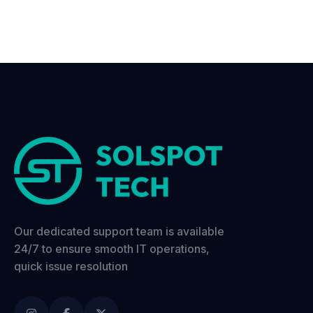
Our dedicated support team is available
24/7 to ensure smooth IT operations,
quick issue resolution