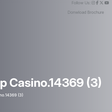
Follow Us:
Donwload Brochure
 Casino.14369 (3)
no.14369 (3)