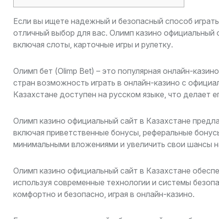
Если вы ищете надежный и безопасный способ играть
отличный выбор для вас. Олимп казино официальный с
включая слоты, карточные игры и рулетку.
Олимп бет (Olimp Bet) – это популярная онлайн-казин
стран возможность играть в онлайн-казино с официа
Казахстане доступен на русском языке, что делает е
Олимп казино официальный сайт в Казахстане предла
включая приветственные бонусы, реферальные бонусы 
минимальными вложениями и увеличить свои шансы н
Олимп казино официальный сайт в Казахстане обеспе
используя современные технологии и системы безопа
комфортно и безопасно, играя в онлайн-казино.