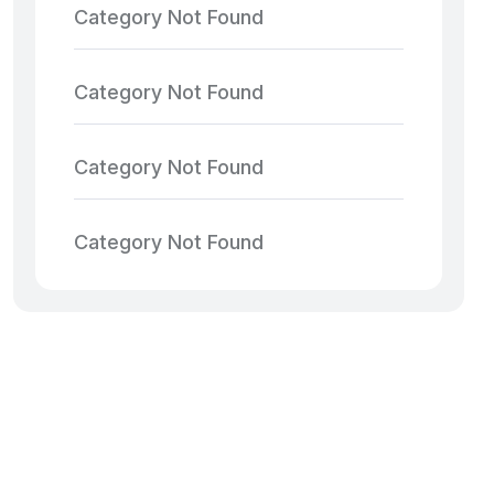
Category Not Found
Category Not Found
Category Not Found
Category Not Found