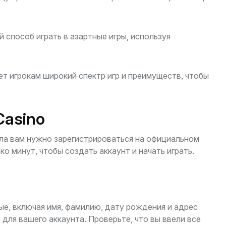
 способ играть в азартные игры, используя
ет игрокам широкий спектр игр и преимуществ, чтобы
Casino
чала вам нужно зарегистрироваться на официальном
ко минут, чтобы создать аккаунт и начать играть.
ые, включая имя, фамилию, дату рождения и адрес
для вашего аккаунта. Проверьте, что вы ввели все