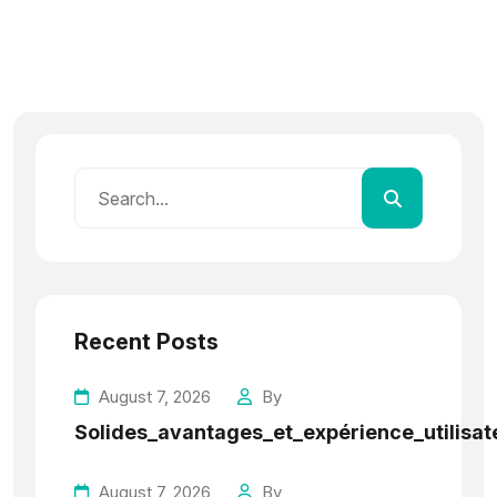
Recent Posts
August 7, 2026
By
Solides_avantages_et_expérience_utilis
August 7, 2026
By