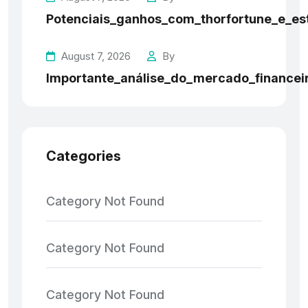
Potenciais_ganhos_com_thorfortune_e_es
August 7, 2026
By
Importante_análise_do_mercado_financei
Categories
Category Not Found
Category Not Found
Category Not Found