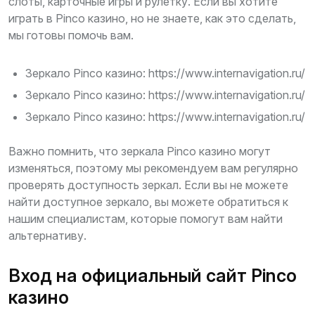
слоты, карточные игры и рулетку. Если вы хотите
играть в Pinco казино, но не знаете, как это сделать,
мы готовы помочь вам.
Зеркало Pinco казино: https://www.internavigation.ru/
Зеркало Pinco казино: https://www.internavigation.ru/
Зеркало Pinco казино: https://www.internavigation.ru/
Важно помнить, что зеркала Pinco казино могут
изменяться, поэтому мы рекомендуем вам регулярно
проверять доступность зеркал. Если вы не можете
найти доступное зеркало, вы можете обратиться к
нашим специалистам, которые помогут вам найти
альтернативу.
Вход на официальный сайт Pinco
казино