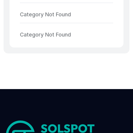
Category Not Found
Category Not Found