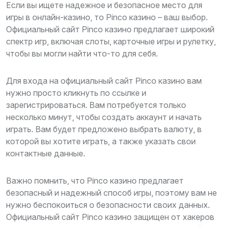
Если вы ищете надежное и безопасное место для
игры в онлайн-казино, то Pinco казино – ваш выбор.
Официальный сайт Pinco казино предлагает широкий
спектр игр, включая слоты, карточные игры и рулетку,
чтобы вы могли найти что-то для себя.
Для входа на официальный сайт Pinco казино вам
нужно просто кликнуть по ссылке и
зарегистрироваться. Вам потребуется только
несколько минут, чтобы создать аккаунт и начать
играть. Вам будет предложено выбрать валюту, в
которой вы хотите играть, а также указать свои
контактные данные.
Важно помнить, что Pinco казино предлагает
безопасный и надежный способ игры, поэтому вам не
нужно беспокоиться о безопасности своих данных.
Официальный сайт Pinco казино защищен от хакеров