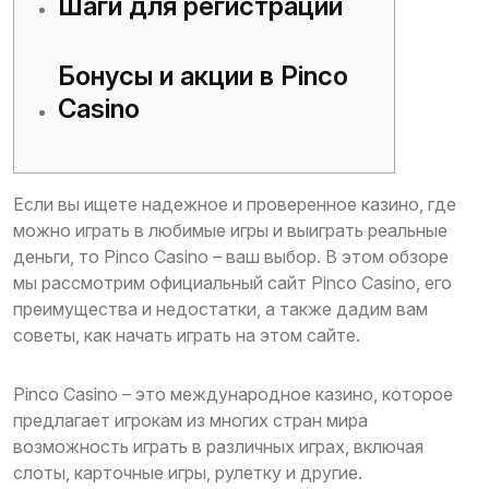
Шаги для регистрации
Бонусы и акции в Pinco
Casino
Если вы ищете надежное и проверенное казино, где
можно играть в любимые игры и выиграть реальные
деньги, то Pinco Casino – ваш выбор. В этом обзоре
мы рассмотрим официальный сайт Pinco Casino, его
преимущества и недостатки, а также дадим вам
советы, как начать играть на этом сайте.
Pinco Casino – это международное казино, которое
предлагает игрокам из многих стран мира
возможность играть в различных играх, включая
слоты, карточные игры, рулетку и другие.