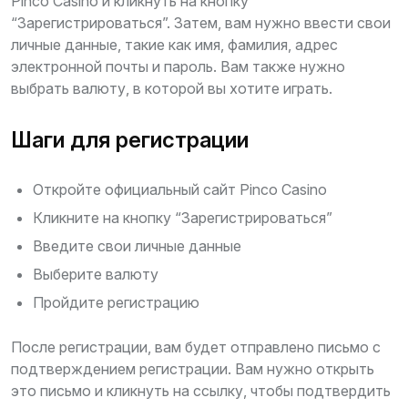
Pinco Casino и кликнуть на кнопку
“Зарегистрироваться”. Затем, вам нужно ввести свои
личные данные, такие как имя, фамилия, адрес
электронной почты и пароль. Вам также нужно
выбрать валюту, в которой вы хотите играть.
Шаги для регистрации
Откройте официальный сайт Pinco Casino
Кликните на кнопку “Зарегистрироваться”
Введите свои личные данные
Выберите валюту
Пройдите регистрацию
После регистрации, вам будет отправлено письмо с
подтверждением регистрации. Вам нужно открыть
это письмо и кликнуть на ссылку, чтобы подтвердить