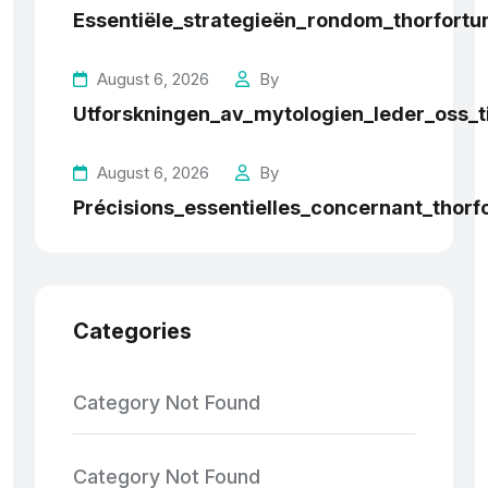
Essentiële_strategieën_rondom_thorfortun
August 6, 2026
By
Utforskningen_av_mytologien_leder_oss_t
August 6, 2026
By
Précisions_essentielles_concernant_thorf
Categories
Category Not Found
Category Not Found