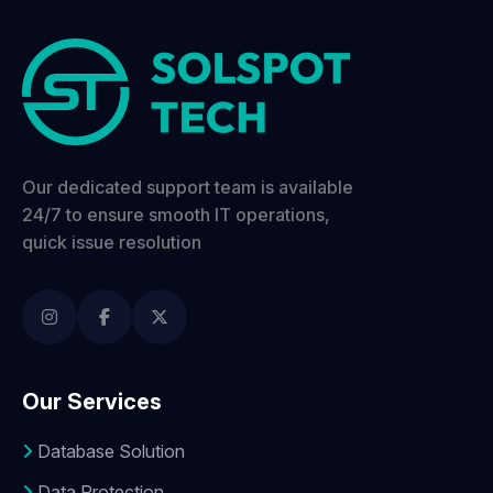
Our dedicated support team is available
24/7 to ensure smooth IT operations,
quick issue resolution
Our Services
Database Solution
Data Protection