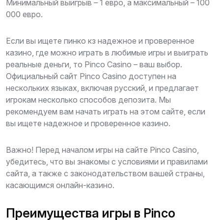
Минимальный выигрыв – 1 евро, а максимальный – 100
000 евро.
Если вы ищете
пинко кз
надежное и проверенное
казино, где можно играть в любимые игры и выиграть
реальные деньги, то Pinco Casino – ваш выбор.
Официальный сайт Pinco Casino доступен на
нескольких языках, включая русский, и предлагает
игрокам несколько способов депозита. Мы
рекомендуем вам начать играть на этом сайте, если
вы ищете надежное и проверенное казино.
Важно! Перед началом игры на сайте Pinco Casino,
убедитесь, что вы знакомы с условиями и правилами
сайта, а также с законодательством вашей страны,
касающимся онлайн-казино.
Преимущества игры в Pinco