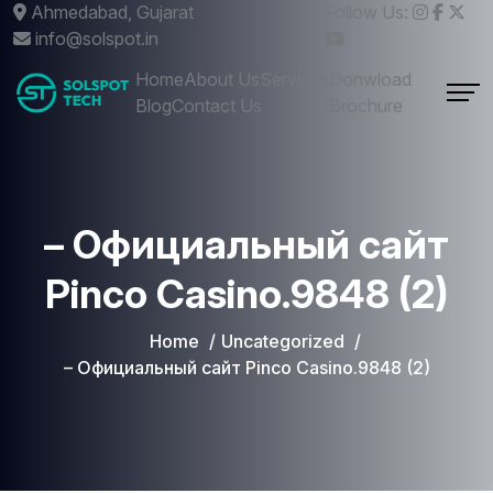
Ahmedabad, Gujarat
Follow Us:
info@solspot.in
Home
About Us
Services
Donwload
Blog
Contact Us
Brochure
– Официальный сайт
Pinco Casino.9848 (2)
Home
Uncategorized
– Официальный сайт Pinco Casino.9848 (2)