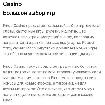
Casino
Большой выбор игр
Pinco Casino предлагает огромный выбор игр, включая
слоты, карточные игры, рулетку и другие. Это
означает, что игроки могут найти игру, которая им
понравится, и играть в нее сколько угодно. Кроме
того, казино Pinco регулярно добавляет новые игры,
что обеспечивает игрокам свежие опции для игры.
Pinco Casino также предлагает различные бонусы и
акции, которые могут помочь игрокам увеличить свои
выигры. Например, казино Pinco может предложить
бонусы для новых игроков, а также акции для
лояльных игроков. Это означает, что игроки могут
получать дополнительные выгоды, играя в казино
Pinco.