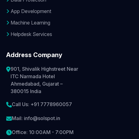
App Development
Machine Learning
Helpdesk Services
Address Company
901, Shivalik Highstreet Near
ITC Narmada Hotel
Ahmedabad, Gujarat –
380015 India
Call Us: +91 7778960057
Mail: info@solspot.in
Office: 10:00AM - 7:00PM