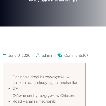
ekscytująca mechanika gry
June 6, 2026
admin
Comments(0)
Odcinanie drogi ku zwycięstwu w
chicken road i ekscytująca mechanika
gry
Główne cechy rozgrywki w Chicken
Road – analiza mechaniki