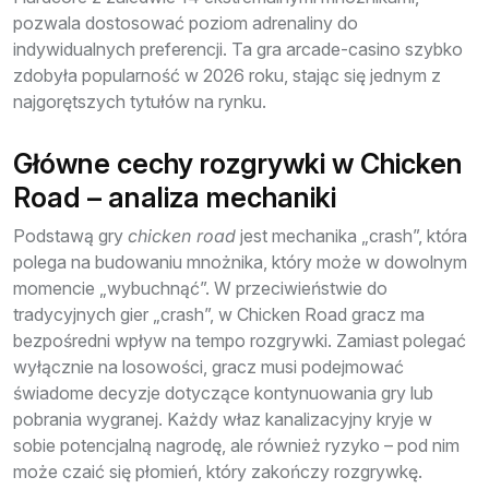
pozwala dostosować poziom adrenaliny do
indywidualnych preferencji. Ta gra arcade-casino szybko
zdobyła popularność w 2026 roku, stając się jednym z
najgorętszych tytułów na rynku.
Główne cechy rozgrywki w Chicken
Road – analiza mechaniki
Podstawą gry
chicken road
jest mechanika „crash”, która
polega na budowaniu mnożnika, który może w dowolnym
momencie „wybuchnąć”. W przeciwieństwie do
tradycyjnych gier „crash”, w Chicken Road gracz ma
bezpośredni wpływ na tempo rozgrywki. Zamiast polegać
wyłącznie na losowości, gracz musi podejmować
świadome decyzje dotyczące kontynuowania gry lub
pobrania wygranej. Każdy właz kanalizacyjny kryje w
sobie potencjalną nagrodę, ale również ryzyko – pod nim
może czaić się płomień, który zakończy rozgrywkę.