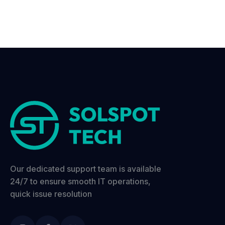
Our dedicated support team is available
24/7 to ensure smooth IT operations,
quick issue resolution