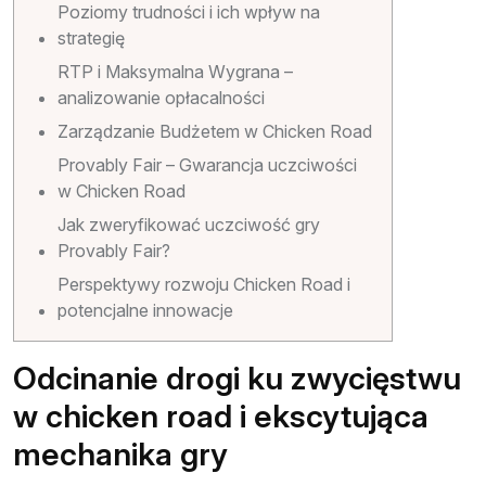
Poziomy trudności i ich wpływ na
strategię
RTP i Maksymalna Wygrana –
analizowanie opłacalności
Zarządzanie Budżetem w Chicken Road
Provably Fair – Gwarancja uczciwości
w Chicken Road
Jak zweryfikować uczciwość gry
Provably Fair?
Perspektywy rozwoju Chicken Road i
potencjalne innowacje
Odcinanie drogi ku zwycięstwu
w chicken road i ekscytująca
mechanika gry