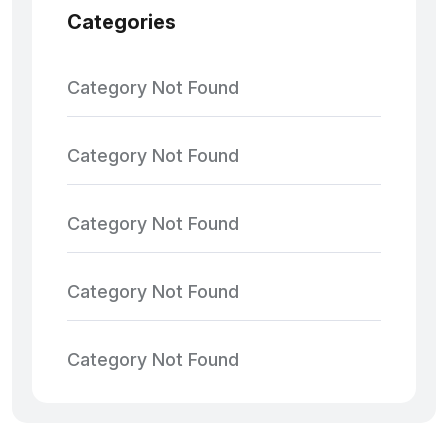
Categories
Category Not Found
Category Not Found
Category Not Found
Category Not Found
Category Not Found