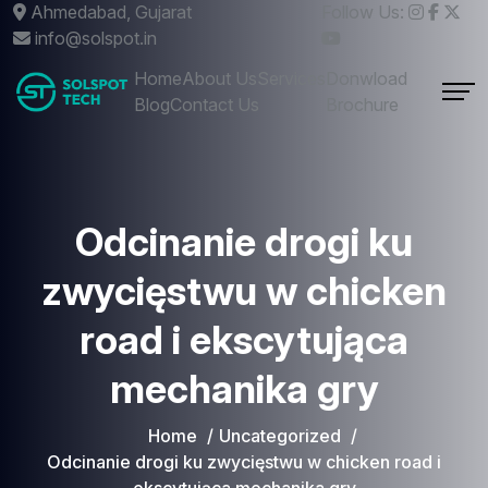
Ahmedabad, Gujarat
Follow Us:
info@solspot.in
Home
About Us
Services
Donwload
Blog
Contact Us
Brochure
Odcinanie drogi ku
zwycięstwu w chicken
road i ekscytująca
mechanika gry
Home
Uncategorized
Odcinanie drogi ku zwycięstwu w chicken road i