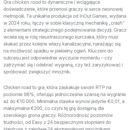
Gra
chicken road
to dynamiczne i wciągające
doświadczenie, które przenosi graczy w serce neonowej
metropolii. Ta unikalna produkcja od InOut Games, wydana
w 2024 roku, łączy w sobie klasyczną mechanikę „crash”
z elementami strategicznego podejmowania decyzji. Gracz
wciela się w rolę nieustraszonego kurczaka, który musi
skakać przez kolejne włazy kanalizacyjne, narażając się
na możliwość spadku w piekielny ogień. Kluczem do
sukcesu jest odpowiednie wyczucie momentu – czy
zatrzymać się i odebrać wygraną, czy też zaryzykować i
spróbować zwiększyć mnożnik.
Chicken road to gra, która zaskakuje swoim RTP na
poziomie 98%, oferując jednocześnie szansę na wygranie
aż do €10 000. Minimalna stawka wynosi jedynie €0,01, a
maksymalna €200, co czyni tę grę dostępną dla
szerokiego grona graczy. Różnorodność poziomów
trudności, od Easy z 24 bezpiecznymi stopniami do
Hardcore z zaledwie 14 ekstremalnymi mnożnikami,