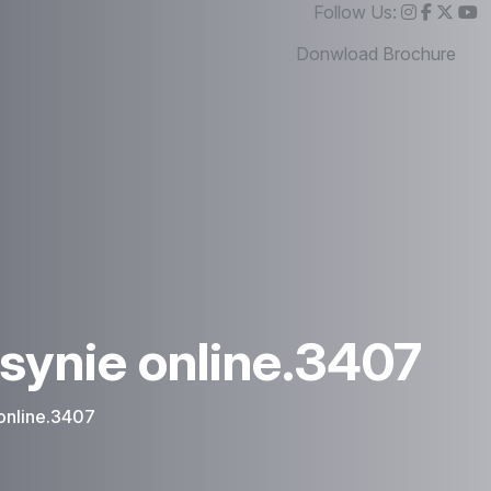
Follow Us:
Donwload Brochure
synie online.3407
online.3407