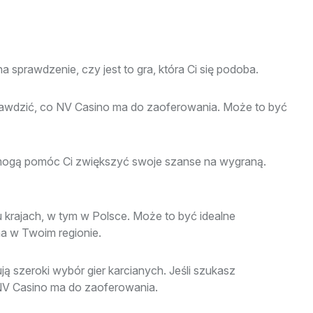
 sprawdzenie, czy jest to gra, która Ci się podoba.
o sprawdzić, co NV Casino ma do zaoferowania. Może to być
e mogą pomóc Ci zwiększyć swoje szanse na wygraną.
 krajach, w tym w Polsce. Może to być idealne
pna w Twoim regionie.
ją szeroki wybór gier karcianych. Jeśli szukasz
NV Casino ma do zaoferowania.