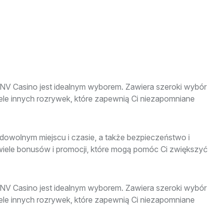
, NV Casino jest idealnym wyborem. Zawiera szeroki wybór
iele innych rozrywek, które zapewnią Ci niezapomniane
dowolnym miejscu i czasie, a także bezpieczeństwo i
iele bonusów i promocji, które mogą pomóc Ci zwiększyć
, NV Casino jest idealnym wyborem. Zawiera szeroki wybór
iele innych rozrywek, które zapewnią Ci niezapomniane