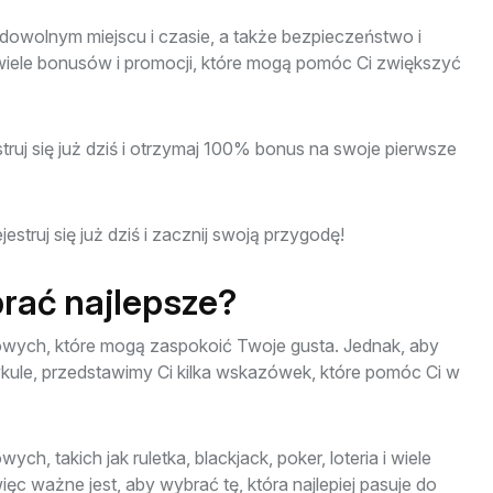
dowolnym miejscu i czasie, a także bezpieczeństwo i
iele bonusów i promocji, które mogą pomóc Ci zwiększyć
ruj się już dziś i otrzymaj 100% bonus na swoje pierwsze
struj się już dziś i zacznij swoją przygodę!
rać najlepsze?
owych, które mogą zaspokoić Twoje gusta. Jednak, aby
ykule, przedstawimy Ci kilka wskazówek, które pomóc Ci w
, takich jak ruletka, blackjack, poker, loteria i wiele
ęc ważne jest, aby wybrać tę, która najlepiej pasuje do