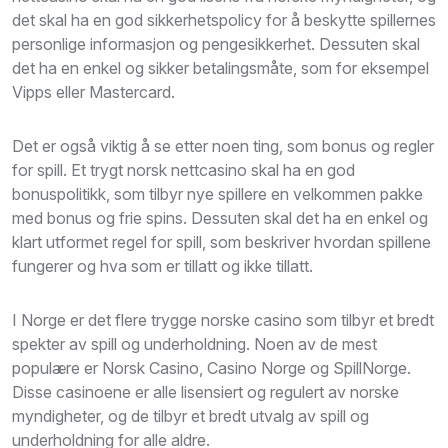
det skal ha en god sikkerhetspolicy for å beskytte spillernes
personlige informasjon og pengesikkerhet. Dessuten skal
det ha en enkel og sikker betalingsmåte, som for eksempel
Vipps eller Mastercard.
Det er også viktig å se etter noen ting, som bonus og regler
for spill. Et trygt norsk nettcasino skal ha en god
bonuspolitikk, som tilbyr nye spillere en velkommen pakke
med bonus og frie spins. Dessuten skal det ha en enkel og
klart utformet regel for spill, som beskriver hvordan spillene
fungerer og hva som er tillatt og ikke tillatt.
I Norge er det flere trygge norske casino som tilbyr et bredt
spekter av spill og underholdning. Noen av de mest
populære er Norsk Casino, Casino Norge og SpillNorge.
Disse casinoene er alle lisensiert og regulert av norske
myndigheter, og de tilbyr et bredt utvalg av spill og
underholdning for alle aldre.