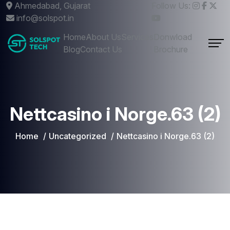
Ahmedabad, Gujarat
Follow Us:
info@solspot.in
Home
About Us
Services
Donwload
Blog
Contact Us
Brochure
Nettcasino i Norge.63 (2)
Home
Uncategorized
Nettcasino i Norge.63 (2)