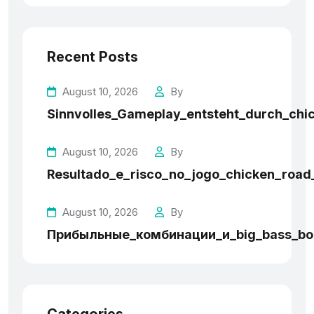
Recent Posts
August 10, 2026
By
Sinnvolles_Gameplay_entsteht_durch_chic
August 10, 2026
By
Resultado_e_risco_no_jogo_chicken_roa
August 10, 2026
By
Прибыльные_комбинации_и_big_bass_bo