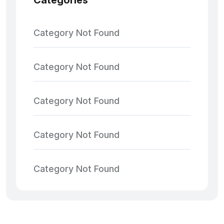
Categories
Category Not Found
Category Not Found
Category Not Found
Category Not Found
Category Not Found