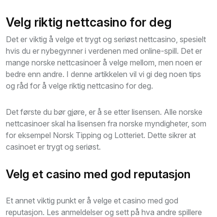
Velg riktig nettcasino for deg
Det er viktig å velge et trygt og seriøst nettcasino, spesielt
hvis du er nybegynner i verdenen med online-spill. Det er
mange norske nettcasinoer å velge mellom, men noen er
bedre enn andre. I denne artikkelen vil vi gi deg noen tips
og råd for å velge riktig nettcasino for deg.
Det første du bør gjøre, er å se etter lisensen. Alle norske
nettcasinoer skal ha lisensen fra norske myndigheter, som
for eksempel Norsk Tipping og Lotteriet. Dette sikrer at
casinoet er trygt og seriøst.
Velg et casino med god reputasjon
Et annet viktig punkt er å velge et casino med god
reputasjon. Les anmeldelser og sett på hva andre spillere