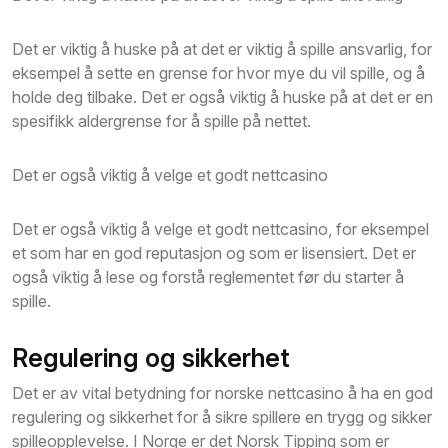
Det er viktig å huske på at det er viktig å spille ansvarlig, for
eksempel å sette en grense for hvor mye du vil spille, og å
holde deg tilbake. Det er også viktig å huske på at det er en
spesifikk aldergrense for å spille på nettet.
Det er også viktig å velge et godt nettcasino
Det er også viktig å velge et godt nettcasino, for eksempel
et som har en god reputasjon og som er lisensiert. Det er
også viktig å lese og forstå reglementet før du starter å
spille.
Regulering og sikkerhet
Det er av vital betydning for norske nettcasino å ha en god
regulering og sikkerhet for å sikre spillere en trygg og sikker
spilleopplevelse. I Norge er det Norsk Tipping som er