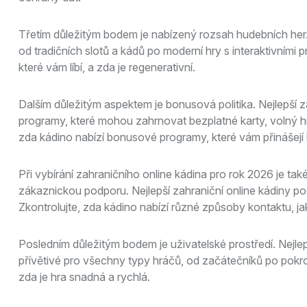
Třetím důležitým bodem je nabízený rozsah hudebních her. N
od tradičních slotů a kádů po moderní hry s interaktivními p
které vám líbí, a zda je regenerativní.
Dalším důležitým aspektem je bonusová politika. Nejlepší z
programy, které mohou zahrnovat bezplatné karty, volný hr
zda kádino nabízí bonusové programy, které vám přinášejí
Při vybírání zahraničního online kádina pro rok 2026 je ta
zákaznickou podporu. Nejlepší zahraniční online kádiny po
Zkontrolujte, zda kádino nabízí různé způsoby kontaktu, jak
Posledním důležitým bodem je uživatelské prostředí. Nejlep
přívětivé pro všechny typy hráčů, od začátečníků po pokroči
zda je hra snadná a rychlá.