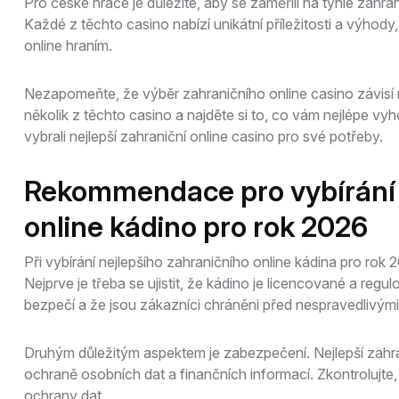
Pro české hráče je důležité, aby se zaměřili na tyhle zahran
Každé z těchto casino nabízí unikátní příležitosti a výhody
online hraním.
Nezapomeňte, že výběr zahraničního online casino závisí 
několik z těchto casino a najděte si to, co vám nejlépe v
vybrali nejlepší zahraniční online casino pro své potřeby.
Rekommendace pro vybírání 
online kádino pro rok 2026
Při vybírání nejlepšího zahraničního online kádina pro rok 2
Nejprve je třeba se ujistit, že kádino je licencované a regu
bezpečí a že jsou zákazníci chráněni před nespravedlivými
Druhým důležitým aspektem je zabezpečení. Nejlepší zahran
ochraně osobních dat a finančních informací. Zkontrolujte,
ochrany dat.