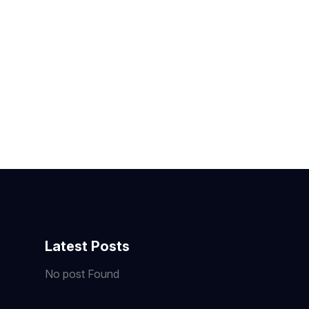
Latest Posts
No post Found