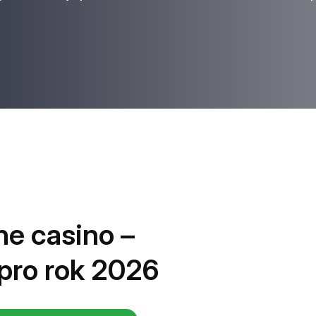
ne casino –
 pro rok 2026