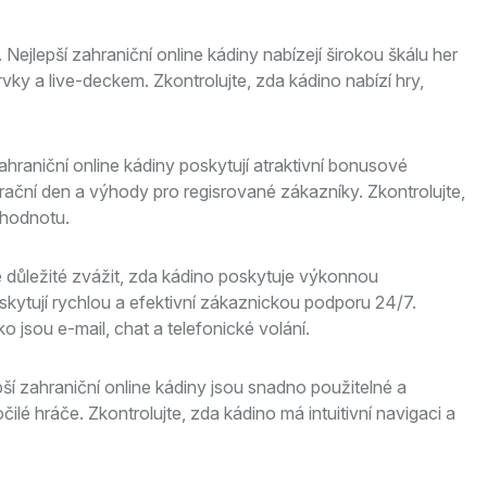
ejlepší zahraniční online kádiny nabízejí širokou škálu her
rvky a live-deckem. Zkontrolujte, zda kádino nabízí hry,
ahraniční online kádiny poskytují atraktivní bonusové
ační den a výhody pro regisrované zákazníky. Zkontrolujte,
 hodnotu.
ké důležité zvážit, zda kádino poskytuje výkonnou
skytují rychlou a efektivní zákaznickou podporu 24/7.
o jsou e-mail, chat a telefonické volání.
ší zahraniční online kádiny jsou snadno použitelné a
lé hráče. Zkontrolujte, zda kádino má intuitivní navigaci a