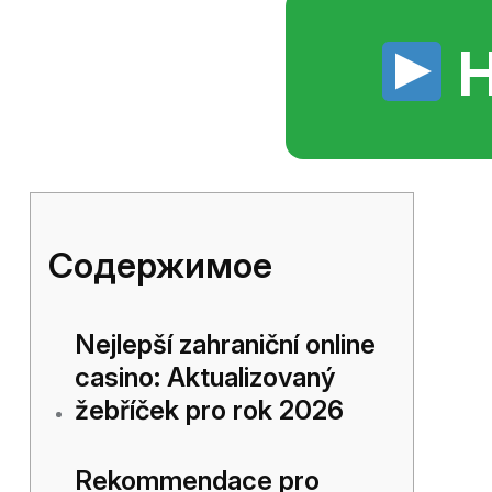
H
Содержимое
Nejlepší zahraniční online
casino: Aktualizovaný
žebříček pro rok 2026
Rekommendace pro