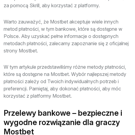
za pomocą Skrill, aby korzystać z platformy.
Warto zauważyć, że Mostbet akceptuje wiele innych
metod płatności, w tym bankowe, które są dostępne w
Polsce. Aby uzyskać pełne informacje o dostępnych
metodach płatności, zalecamy zapoznanie się z oficjalnej
strony Mostbet.
W tym artykule przedstawiliśmy różne metody płatności,
które są dostępne na Mostbet. Wybór najlepszej metody
płatności zależy od Twoich indywidualnych potrzeb i
preferencji. Pamiętaj, aby dokonać płatności, aby móc
korzystać z platformy Mostbet.
Przelewy bankowe – bezpieczne i
wygodne rozwiązanie dla graczy
Mostbet