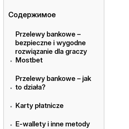
Содержимое
Przelewy bankowe –
bezpieczne i wygodne
rozwiązanie dla graczy
Mostbet
Przelewy bankowe – jak
to działa?
Karty płatnicze
E-wallety i inne metody