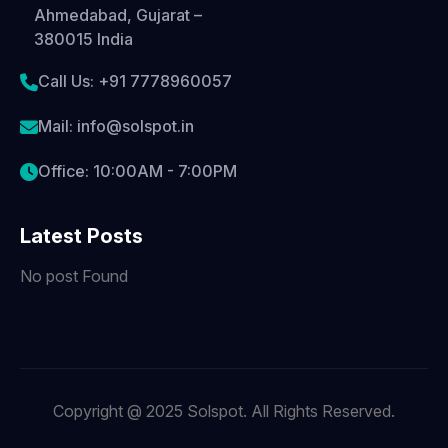
Ahmedabad, Gujarat –
380015 India
Call Us: +91 7778960057
Mail: info@solspot.in
Office: 10:00AM - 7:00PM
Latest Posts
No post Found
Copyright @ 2025 Solspot. All Rights Reserved.