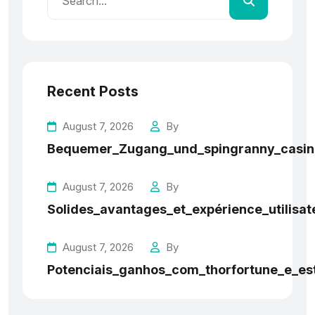
Recent Posts
August 7, 2026
By
Bequemer_Zugang_und_spingranny_casino_
August 7, 2026
By
Solides_avantages_et_expérience_utilis
August 7, 2026
By
Potenciais_ganhos_com_thorfortune_e_es