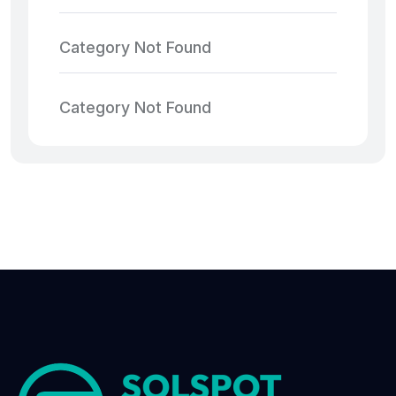
Category Not Found
Category Not Found