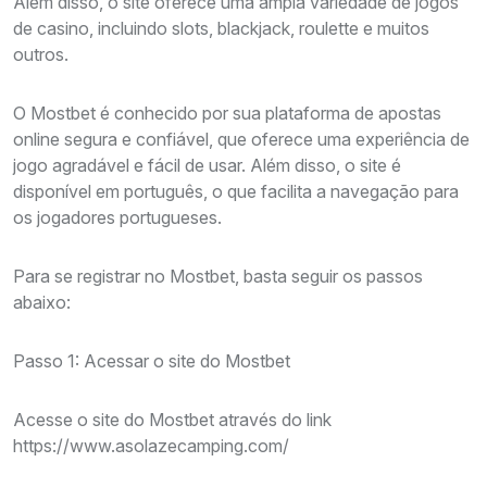
Além disso, o site oferece uma ampla variedade de jogos
de casino, incluindo slots, blackjack, roulette e muitos
outros.
O Mostbet é conhecido por sua plataforma de apostas
online segura e confiável, que oferece uma experiência de
jogo agradável e fácil de usar. Além disso, o site é
disponível em português, o que facilita a navegação para
os jogadores portugueses.
Para se registrar no Mostbet, basta seguir os passos
abaixo:
Passo 1: Acessar o site do Mostbet
Acesse o site do Mostbet através do link
https://www.asolazecamping.com/