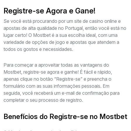
Registre-se Agora e Gane!
Se você está procurando por um site de casino online e
apostas de alta qualidade no Portugal, então você está no
lugar certo! O Mostbet é a sua escolha ideal, com uma
variedade de opções de jogo e apostas que atendem a
todos os gostos e necessidades.
Para começar a aproveitar todas as vantagens do
Mostbet, registre-se agora e ganhe! É fácil e rápido,
apenas clique no botão “Registre-se” e preencha o
formulário com as suas informações pessoais. Em
seguida, você receberá um e-mail de confirmação para
completar o seu processo de registro.
Benefícios do Registre-se no Mostbet