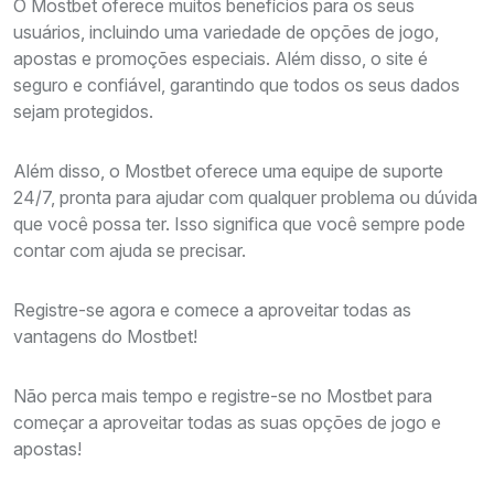
O Mostbet oferece muitos benefícios para os seus
usuários, incluindo uma variedade de opções de jogo,
apostas e promoções especiais. Além disso, o site é
seguro e confiável, garantindo que todos os seus dados
sejam protegidos.
Além disso, o Mostbet oferece uma equipe de suporte
24/7, pronta para ajudar com qualquer problema ou dúvida
que você possa ter. Isso significa que você sempre pode
contar com ajuda se precisar.
Registre-se agora e comece a aproveitar todas as
vantagens do Mostbet!
Não perca mais tempo e registre-se no Mostbet para
começar a aproveitar todas as suas opções de jogo e
apostas!