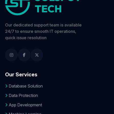
Our dedicated support team is available
24/7 to ensure smooth IT operations,
quick issue resolution
Our Services
Database Solution
Data Protection
App Development