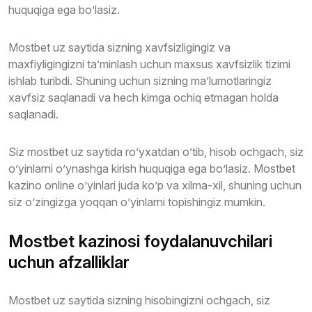
huquqiga ega bo’lasiz.
Mostbet uz saytida sizning xavfsizligingiz va
maxfiyligingizni ta’minlash uchun maxsus xavfsizlik tizimi
ishlab turibdi. Shuning uchun sizning ma’lumotlaringiz
xavfsiz saqlanadi va hech kimga ochiq etmagan holda
saqlanadi.
Siz mostbet uz saytida ro’yxatdan o’tib, hisob ochgach, siz
o’yinlarni o’ynashga kirish huquqiga ega bo’lasiz. Mostbet
kazino online o’yinlari juda ko’p va xilma-xil, shuning uchun
siz o’zingizga yoqqan o’yinlarni topishingiz mumkin.
Mostbet kazinosi foydalanuvchilari
uchun afzalliklar
Mostbet uz saytida sizning hisobingizni ochgach, siz