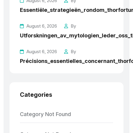
August 6, 2026
By
Essentiële_strategieën_rondom_thorfortun
August 6, 2026
By
Utforskningen_av_mytologien_leder_oss_t
August 6, 2026
By
Précisions_essentielles_concernant_thorf
Categories
Category Not Found