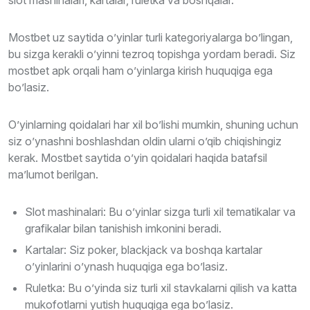
slot mashinalari, kartalar, ruletka va boshqalar.
Mostbet uz saytida o’yinlar turli kategoriyalarga bo’lingan,
bu sizga kerakli o’yinni tezroq topishga yordam beradi. Siz
mostbet apk orqali ham o’yinlarga kirish huquqiga ega
bo’lasiz.
O’yinlarning qoidalari har xil bo’lishi mumkin, shuning uchun
siz o’ynashni boshlashdan oldin ularni o’qib chiqishingiz
kerak. Mostbet saytida o’yin qoidalari haqida batafsil
ma’lumot berilgan.
Slot mashinalari: Bu o’yinlar sizga turli xil tematikalar va
grafikalar bilan tanishish imkonini beradi.
Kartalar: Siz poker, blackjack va boshqa kartalar
o’yinlarini o’ynash huquqiga ega bo’lasiz.
Ruletka: Bu o’yinda siz turli xil stavkalarni qilish va katta
mukofotlarni yutish huquqiga ega bo’lasiz.