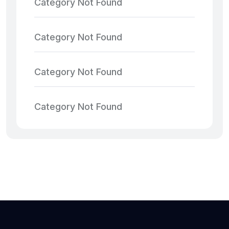
Category Not Found
Category Not Found
Category Not Found
Category Not Found