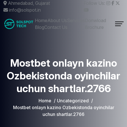
Ahmedabad, Gujarat
Follow Us:
info@solspot.in
Home
About Us
Services
Donwload
Blog
Contact Us
Brochure
Mostbet onlayn kazino
Ozbekistonda oyinchilar
uchun shartlar.2766
Home
Uncategorized
Mostbet onlayn kazino Ozbekistonda oyinchilar
uchun shartlar.2766