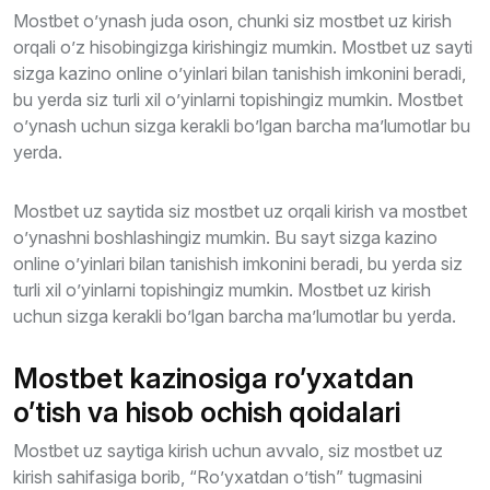
Mostbet o’ynash juda oson, chunki siz mostbet uz kirish
orqali o’z hisobingizga kirishingiz mumkin. Mostbet uz sayti
sizga kazino online o’yinlari bilan tanishish imkonini beradi,
bu yerda siz turli xil o’yinlarni topishingiz mumkin. Mostbet
o’ynash uchun sizga kerakli bo’lgan barcha ma’lumotlar bu
yerda.
Mostbet uz saytida siz mostbet uz orqali kirish va mostbet
o’ynashni boshlashingiz mumkin. Bu sayt sizga kazino
online o’yinlari bilan tanishish imkonini beradi, bu yerda siz
turli xil o’yinlarni topishingiz mumkin. Mostbet uz kirish
uchun sizga kerakli bo’lgan barcha ma’lumotlar bu yerda.
Mostbet kazinosiga ro’yxatdan
o’tish va hisob ochish qoidalari
Mostbet uz saytiga kirish uchun avvalo, siz mostbet uz
kirish sahifasiga borib, “Ro’yxatdan o’tish” tugmasini