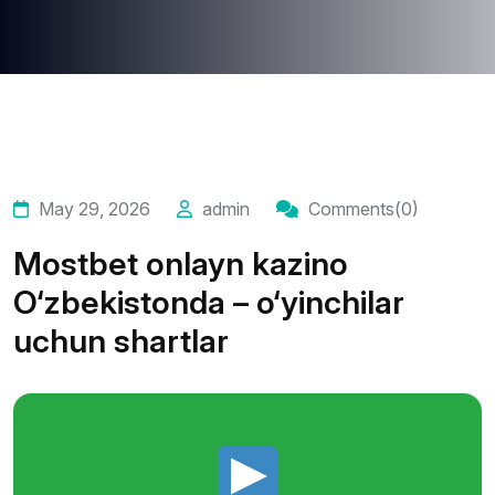
May 29, 2026
admin
Comments(0)
Mostbet onlayn kazino
O‘zbekistonda – o‘yinchilar
uchun shartlar