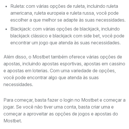
Ruleta: com várias opções de ruleta, incluindo ruleta
americana, ruleta europeia e ruleta russa, você pode
escolher a que melhor se adapte às suas necessidades.
Blackjack: com várias opções de blackjack, incluindo
blackjack clássico e blackjack com side bet, você pode
encontrar um jogo que atenda às suas necessidades.
Além disso, o Mostbet também oferece várias opções de
apostas, incluindo apostas esportivas, apostas em cassino
e apostas em loterias. Com uma variedade de opções,
você pode encontrar algo que atenda às suas
necessidades.
Para começar, basta fazer o login no Mostbet e começar a
jogar. Se você não tiver uma conta, basta criar uma e
começar a aproveitar as opções de jogos e apostas do
Mostbet.