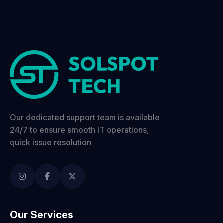
Our dedicated support team is available
24/7 to ensure smooth IT operations,
quick issue resolution
Our Services