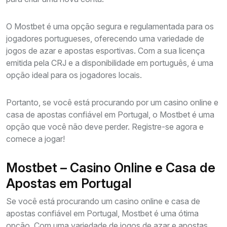
O Mostbet é uma opção segura e regulamentada para os
jogadores portugueses, oferecendo uma variedade de
jogos de azar e apostas esportivas. Com a sua licença
emitida pela CRJ e a disponibilidade em português, é uma
opção ideal para os jogadores locais.
Portanto, se você está procurando por um casino online e
casa de apostas confiável em Portugal, o Mostbet é uma
opção que você não deve perder. Registre-se agora e
comece a jogar!
Mostbet – Casino Online e Casa de
Apostas em Portugal
Se você está procurando um casino online e casa de
apostas confiável em Portugal, Mostbet é uma ótima
opção. Com uma variedade de jogos de azar e apostas