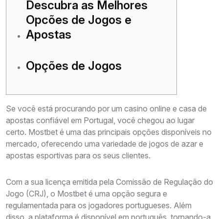
Descubra as Melhores
Opcões de Jogos e
Apostas
Opções de Jogos
Se você está procurando por um casino online e casa de
apostas confiável em Portugal, você chegou ao lugar
certo. Mostbet é uma das principais opções disponíveis no
mercado, oferecendo uma variedade de jogos de azar e
apostas esportivas para os seus clientes.
Com a sua licença emitida pela Comissão de Regulação do
Jogo (CRJ), o Mostbet é uma opção segura e
regulamentada para os jogadores portugueses. Além
disso, a plataforma é disponível em português, tornando-a