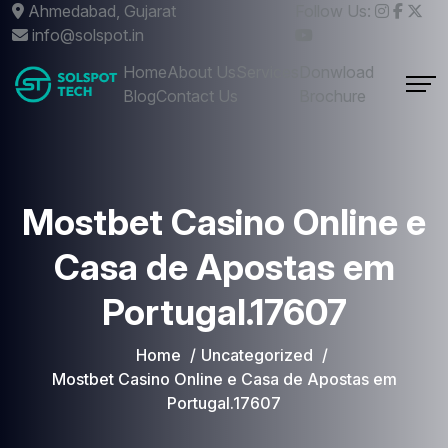
Ahmedabad, Gujarat
Follow Us:
info@solspot.in
Home
About Us
Services
Donwload
Blog
Contact Us
Brochure
Mostbet Casino Online e
Casa de Apostas em
Portugal.17607
Home
Uncategorized
Mostbet Casino Online e Casa de Apostas em
Portugal.17607