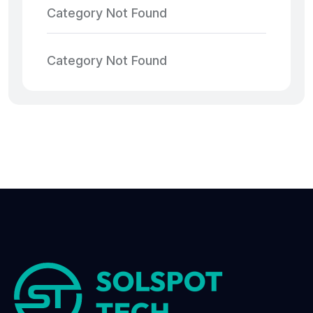
Category Not Found
Category Not Found