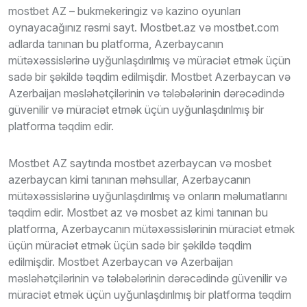
mostbet
AZ – bukmekeringiz və kazino oyunları
oynayacağınız rəsmi sayt. Mostbet.az və mostbet.com
adlarda tanınan bu platforma, Azerbaycanın
mütəxəssislərinə uyğunlaşdırılmış və müraciət etmək üçün
sadə bir şəkildə təqdim edilmişdir. Mostbet Azerbaycan və
Azerbaijan məsləhətçilərinin və tələbələrinin dərəcədində
güvenilir və müraciət etmək üçün uyğunlaşdırılmış bir
platforma təqdim edir.
Mostbet AZ saytında mostbet azerbaycan və mosbet
azerbaycan kimi tanınan məhsullar, Azerbaycanın
mütəxəssislərinə uyğunlaşdırılmış və onların məlumatlarını
təqdim edir. Mostbet az və mosbet az kimi tanınan bu
platforma, Azerbaycanın mütəxəssislərinin müraciət etmək
üçün müraciət etmək üçün sadə bir şəkildə təqdim
edilmişdir. Mostbet Azerbaycan və Azerbaijan
məsləhətçilərinin və tələbələrinin dərəcədində güvenilir və
müraciət etmək üçün uyğunlaşdırılmış bir platforma təqdim