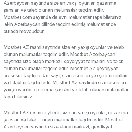
Azerbaycan saytında sizə ən yaxşı oyunlar, qazanma
şansları və tələb olunan məlumatlar təqdim edilir.
Mostbet.com saytında da aynı məlumatlar tapa bilərsiniz,
lakin Azerbaycan dilində təqdim edilmiş məlumatlar də
burada mövcuddur.
Mostbet AZ rəsmi saytında sizə ən yaxşı oyunlar və tələb
olunan məlumatlar təqdim edilir. Mostbet Azerbaycan
saytında sizə əlaqə mərkəzi, qeydiyyat formaları, və tələb
olunan məlumatlar təqdim edilir. Mostbet AZ qeydiyyat
prosesini təqdim edən sayt, sizin üçün ən yaxşı məlumatları
və tələbləri təqdim edir. Mostbet AZ saytında sizin üçün ən
yaxşı oyunlar, qazanma şansları və tələb olunan məlumatlar
tapa bilərsiniz.
Mostbet AZ rəsmi saytında sizə ən yaxşı oyunlar, qazanma
şansları və tələb olunan məlumatlar təqdim edilir. Mostbet
Azerbaycan saytında sizə əlaqə mərkəzi, qeydiyyat