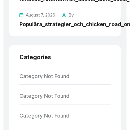
August 7, 2026
By
Populära_strategier_och_chicken_road_onl
Categories
Category Not Found
Category Not Found
Category Not Found