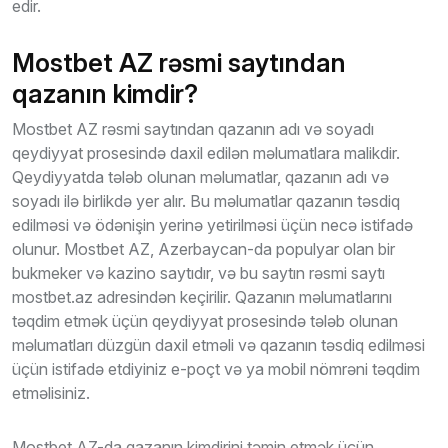
edir.
Mostbet AZ rəsmi saytından
qazanın kimdir?
Mostbet AZ rəsmi saytından qazanın adı və soyadı
qeydiyyat prosesində daxil edilən məlumatlara malikdir.
Qeydiyyatda tələb olunan məlumatlar, qazanın adı və
soyadı ilə birlikdə yer alır. Bu məlumatlar qazanın təsdiq
edilməsi və ödənişin yerinə yetirilməsi üçün necə istifadə
olunur. Mostbet AZ, Azerbaycan-da populyar olan bir
bukmeker və kazino saytıdır, və bu saytın rəsmi saytı
mostbet.az adresindən keçirilir. Qazanın məlumatlarını
təqdim etmək üçün qeydiyyat prosesində tələb olunan
məlumatları düzgün daxil etməli və qazanın təsdiq edilməsi
üçün istifadə etdiyiniz e-poçt və ya mobil nömrəni təqdim
etməlisiniz.
Mostbet AZ-da qazanın kimdirini təmin etmək üçün