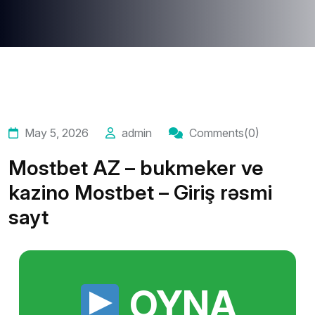
May 5, 2026
admin
Comments(0)
Mostbet AZ – bukmeker ve
kazino Mostbet – Giriş rəsmi
sayt
OYNA