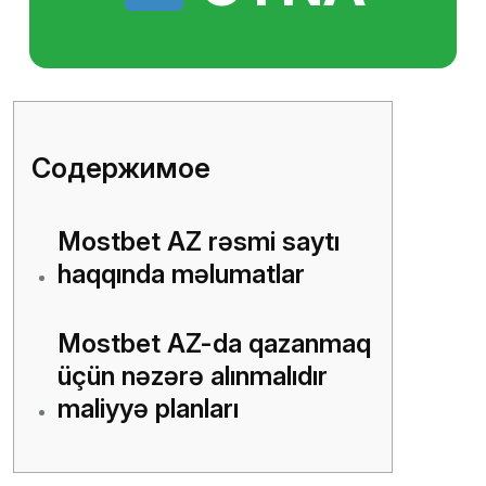
Содержимое
Mostbet AZ rəsmi saytı
haqqında məlumatlar
Mostbet AZ-da qazanmaq
üçün nəzərə alınmalıdır
maliyyə planları