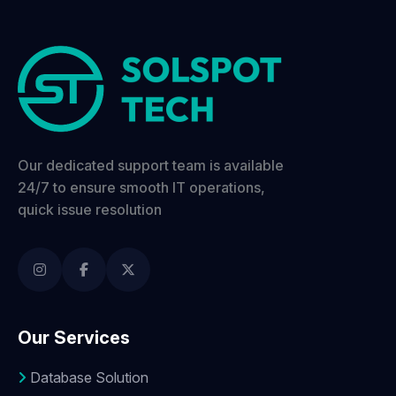
Our dedicated support team is available
24/7 to ensure smooth IT operations,
quick issue resolution
Our Services
Database Solution