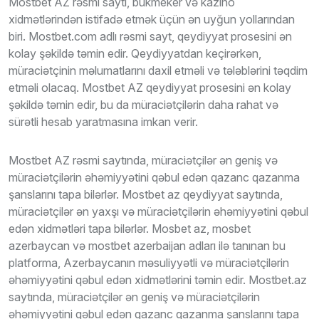
Mostbet AZ rəsmi saytı, bukmeker və kazino
xidmətlərindən istifadə etmək üçün ən uyğun yollarından
biri. Mostbet.com adlı rəsmi sayt, qeydiyyat prosesini ən
kolay şəkildə təmin edir. Qeydiyyatdan keçirərkən,
müraciətçinin məlumatlarını daxil etməli və tələblərini təqdim
etməli olacaq. Mostbet AZ qeydiyyat prosesini ən kolay
şəkildə təmin edir, bu da müraciətçilərin daha rahat və
sürətli hesab yaratmasına imkan verir.
Mostbet AZ rəsmi saytında, müraciətçilər ən geniş və
müraciətçilərin əhəmiyyətini qəbul edən qazanc qazanma
şanslarını tapa bilərlər. Mostbet az qeydiyyat saytında,
müraciətçilər ən yaxşı və müraciətçilərin əhəmiyyətini qəbul
edən xidmətləri tapa bilərlər. Mosbet az, mosbet
azerbaycan və mostbet azerbaijan adları ilə tanınan bu
platforma, Azerbaycanın məsuliyyətli və müraciətçilərin
əhəmiyyətini qəbul edən xidmətlərini təmin edir. Mostbet.az
saytında, müraciətçilər ən geniş və müraciətçilərin
əhəmiyyətini qəbul edən qazanc qazanma şanslarını tapa