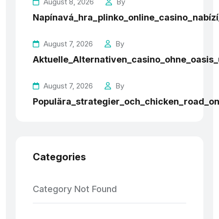
August 8, 2026
By
Napínavá_hra_plinko_online_casino_nabí
August 7, 2026
By
Aktuelle_Alternativen_casino_ohne_oasi
August 7, 2026
By
Populära_strategier_och_chicken_road_onl
Categories
Category Not Found