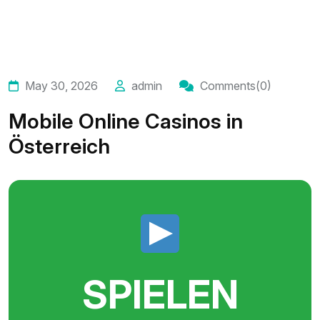
May 30, 2026
admin
Comments(0)
Mobile Online Casinos in
Österreich
SPIELEN