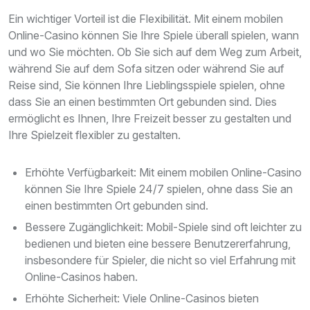
Ein wichtiger Vorteil ist die Flexibilität. Mit einem mobilen
Online-Casino können Sie Ihre Spiele überall spielen, wann
und wo Sie möchten. Ob Sie sich auf dem Weg zum Arbeit,
während Sie auf dem Sofa sitzen oder während Sie auf
Reise sind, Sie können Ihre Lieblingsspiele spielen, ohne
dass Sie an einen bestimmten Ort gebunden sind. Dies
ermöglicht es Ihnen, Ihre Freizeit besser zu gestalten und
Ihre Spielzeit flexibler zu gestalten.
Erhöhte Verfügbarkeit: Mit einem mobilen Online-Casino
können Sie Ihre Spiele 24/7 spielen, ohne dass Sie an
einen bestimmten Ort gebunden sind.
Bessere Zugänglichkeit: Mobil-Spiele sind oft leichter zu
bedienen und bieten eine bessere Benutzererfahrung,
insbesondere für Spieler, die nicht so viel Erfahrung mit
Online-Casinos haben.
Erhöhte Sicherheit: Viele Online-Casinos bieten