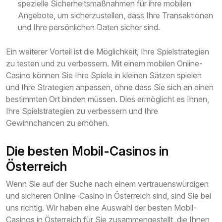
spezielle Sicherheitsmaßnahmen für ihre mobilen
Angebote, um sicherzustellen, dass Ihre Transaktionen
und Ihre persönlichen Daten sicher sind.
Ein weiterer Vorteil ist die Möglichkeit, Ihre Spielstrategien
zu testen und zu verbessern. Mit einem mobilen Online-
Casino können Sie Ihre Spiele in kleinen Sätzen spielen
und Ihre Strategien anpassen, ohne dass Sie sich an einen
bestimmten Ort binden müssen. Dies ermöglicht es Ihnen,
Ihre Spielstrategien zu verbessern und Ihre
Gewinnchancen zu erhöhen.
Die besten Mobil-Casinos in
Österreich
Wenn Sie auf der Suche nach einem vertrauenswürdigen
und sicheren Online-Casino in Österreich sind, sind Sie bei
uns richtig. Wir haben eine Auswahl der besten Mobil-
Casinos in Österreich für Sie zusammengestellt, die Ihnen