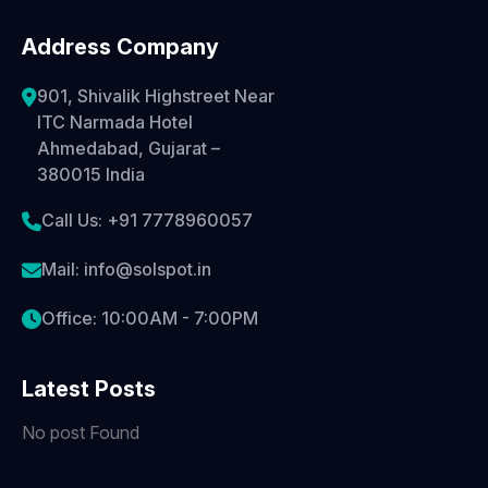
Address Company
901, Shivalik Highstreet Near
ITC Narmada Hotel
Ahmedabad, Gujarat –
380015 India
Call Us: +91 7778960057
Mail: info@solspot.in
Office: 10:00AM - 7:00PM
Latest Posts
No post Found