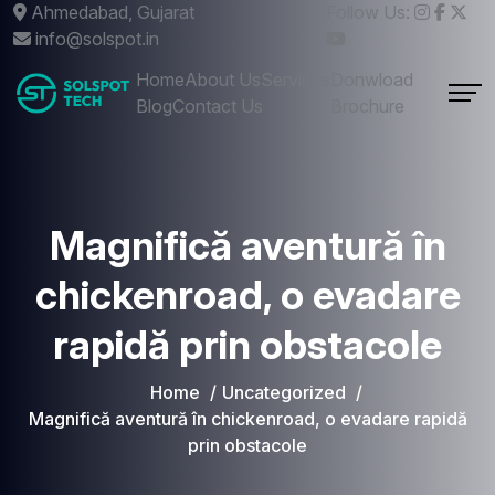
Ahmedabad, Gujarat
Follow Us:
info@solspot.in
Home
About Us
Services
Donwload
Blog
Contact Us
Brochure
Magnifică aventură în
chickenroad, o evadare
rapidă prin obstacole
Home
Uncategorized
Magnifică aventură în chickenroad, o evadare rapidă
prin obstacole