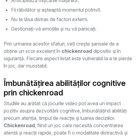
Anticipează mișcările mașinilor.
Fii răbdător și așteaptă momentul potrivit.
Nu te lăsa distras de factori externi.
Gestionați-vă emoțiile și nu vă panicați.
Prin urmarea acestor sfaturi, veți crește șansele de a
obține un scor excelent în
chickenroad
dipositiv și în
siguranță. Fiecare aspect listat este vulnerabil la a te pierde
în joc, dar musstabil.
Îmbunătățirea abilităților cognitive
prin chickenroad
Studiile au arătat că jocurile video pot avea un impact
pozitiv asupra dezvoltării cognitive, îmbunătățind abilități
precum atenția, timpul de reacție și luarea deciziilor.
Chickenroad
, fiind un joc care necesită concentrarea
atentă și reacții rapide, poate fi o modalitate distractivă și