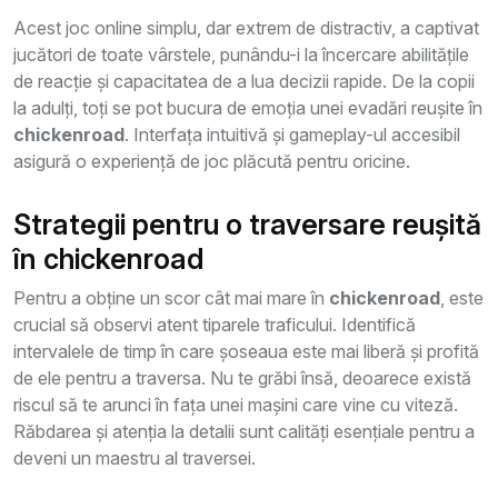
Acest joc online simplu, dar extrem de distractiv, a captivat
jucători de toate vârstele, punându-i la încercare abilitățile
de reacție și capacitatea de a lua decizii rapide. De la copii
la adulți, toți se pot bucura de emoția unei evadări reușite în
chickenroad
. Interfața intuitivă și gameplay-ul accesibil
asigură o experiență de joc plăcută pentru oricine.
Strategii pentru o traversare reușită
în chickenroad
Pentru a obține un scor cât mai mare în
chickenroad
, este
crucial să observi atent tiparele traficului. Identifică
intervalele de timp în care șoseaua este mai liberă și profită
de ele pentru a traversa. Nu te grăbi însă, deoarece există
riscul să te arunci în fața unei mașini care vine cu viteză.
Răbdarea și atenția la detalii sunt calități esențiale pentru a
deveni un maestru al traversei.