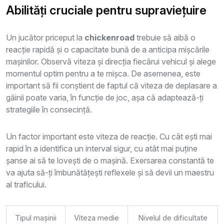
Abilități cruciale pentru supraviețuire
Un jucător priceput la
chickenroad
trebuie să aibă o
reacție rapidă și o capacitate bună de a anticipa mișcările
mașinilor. Observă viteza și direcția fiecărui vehicul și alege
momentul optim pentru a te mișca. De asemenea, este
important să fii conștient de faptul că viteza de deplasare a
găinii poate varia, în funcție de joc, așa că adaptează-ți
strategiile în consecință.
Un factor important este viteza de reacție. Cu cât ești mai
rapid în a identifica un interval sigur, cu atât mai puține
șanse ai să te lovești de o mașină. Exersarea constantă te
va ajuta să-ți îmbunătățești reflexele și să devii un maestru
al traficului.
Tipul mașinii
Viteza medie
Nivelul de dificultate