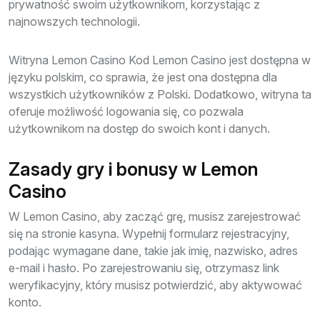
prywatność swoim użytkownikom, korzystając z
najnowszych technologii.
Witryna
Lemon Casino Kod
Lemon Casino jest dostępna w
języku polskim, co sprawia, że jest ona dostępna dla
wszystkich użytkowników z Polski. Dodatkowo, witryna ta
oferuje możliwość logowania się, co pozwala
użytkownikom na dostęp do swoich kont i danych.
Zasady gry i bonusy w Lemon
Casino
W Lemon Casino, aby zacząć grę, musisz zarejestrować
się na stronie kasyna. Wypełnij formularz rejestracyjny,
podając wymagane dane, takie jak imię, nazwisko, adres
e-mail i hasło. Po zarejestrowaniu się, otrzymasz link
weryfikacyjny, który musisz potwierdzić, aby aktywować
konto.