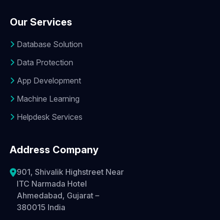
Our Services
Database Solution
Data Protection
App Development
Machine Learning
Helpdesk Services
Address Company
901, Shivalik Highstreet Near
ITC Narmada Hotel
Ahmedabad, Gujarat –
380015 India