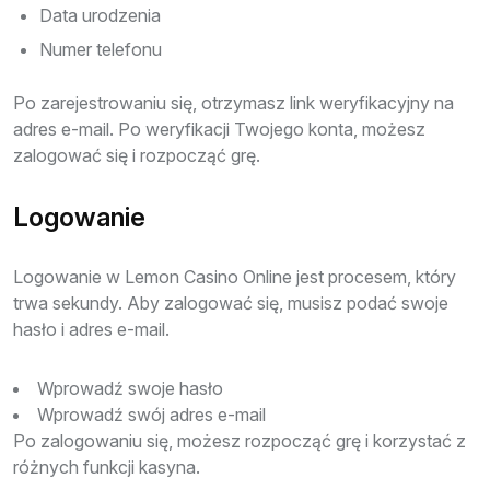
Data urodzenia
Numer telefonu
Po zarejestrowaniu się, otrzymasz link weryfikacyjny na
adres e-mail. Po weryfikacji Twojego konta, możesz
zalogować się i rozpocząć grę.
Logowanie
Logowanie w Lemon Casino Online jest procesem, który
trwa sekundy. Aby zalogować się, musisz podać swoje
hasło i adres e-mail.
Wprowadź swoje hasło
Wprowadź swój adres e-mail
Po zalogowaniu się, możesz rozpocząć grę i korzystać z
różnych funkcji kasyna.