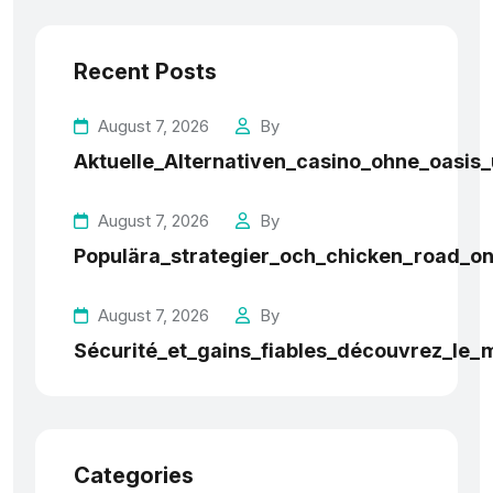
Recent Posts
August 7, 2026
By
Aktuelle_Alternativen_casino_ohne_oasi
August 7, 2026
By
Populära_strategier_och_chicken_road_onl
August 7, 2026
By
Sécurité_et_gains_fiables_découvrez_le_m
Categories