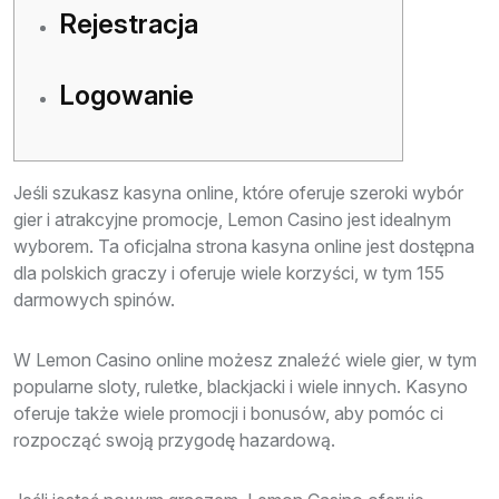
Rejestracja
Logowanie
Jeśli szukasz kasyna online, które oferuje szeroki wybór
gier i atrakcyjne promocje, Lemon Casino jest idealnym
wyborem. Ta oficjalna strona kasyna online jest dostępna
dla polskich graczy i oferuje wiele korzyści, w tym 155
darmowych spinów.
W Lemon Casino online możesz znaleźć wiele gier, w tym
popularne sloty, ruletke, blackjacki i wiele innych. Kasyno
oferuje także wiele promocji i bonusów, aby pomóc ci
rozpocząć swoją przygodę hazardową.