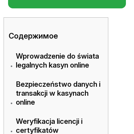
Содержимое
Wprowadzenie do świata
legalnych kasyn online
Bezpieczeństwo danych i
transakcji w kasynach
online
Weryfikacja licencji i
certyfikatów