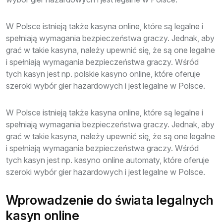
W Polsce istnieją także kasyna online, które są legalne i
spełniają wymagania bezpieczeństwa graczy. Jednak, aby
grać w takie kasyna, należy upewnić się, że są one legalne
i spełniają wymagania bezpieczeństwa graczy. Wśród
tych kasyn jest np. polskie kasyno online, które oferuje
szeroki wybór gier hazardowych i jest legalne w Polsce.
W Polsce istnieją także kasyna online, które są legalne i
spełniają wymagania bezpieczeństwa graczy. Jednak, aby
grać w takie kasyna, należy upewnić się, że są one legalne
i spełniają wymagania bezpieczeństwa graczy. Wśród
tych kasyn jest np. kasyno online automaty, które oferuje
szeroki wybór gier hazardowych i jest legalne w Polsce.
Wprowadzenie do świata legalnych
kasyn online