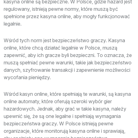
kasyna online są bezpieczne. W Polsce, gdzie hazard jest
regulowany, istnieją pewne normy, które muszą być
spełnione przez kasyna online, aby mogły funkcjonować
legalnie.
Wśród tych norm jest bezpieczeństwo graczy. Kasyna
online, które chcą działać legalnie w Polsce, muszą
zapewnić, aby ich gracze byli bezpieczni. To oznacza, że
muszą spełniać pewne warunki, takie jak bezpieczeństwo
danych, szyfrowanie transakcji i zapewnienie możliwości
wycofania pieniędzy.
Wśród kasyn online, które spełniają te warunki, są kasyna
online automaty, które oferują szeroki wybór gier
hazardowych. Jednak, aby grać w takie kasyna, należy
upewnić się, że są one legalne i spełniają wymagania
bezpieczeństwa graczy. W Polsce istnieją pewne
organizacje, które monitorują kasyna online i sprawiają,