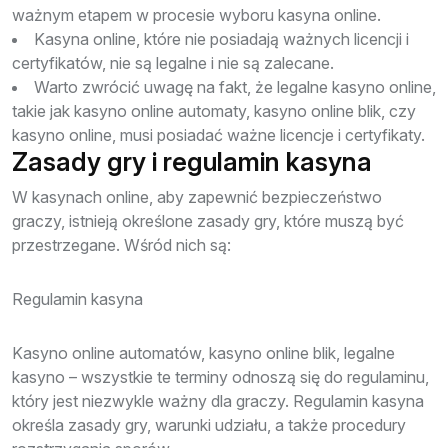
ważnym etapem w procesie wyboru kasyna online.
Kasyna online, które nie posiadają ważnych licencji i
certyfikatów, nie są legalne i nie są zalecane.
Warto zwrócić uwagę na fakt, że legalne kasyno online,
takie jak kasyno online automaty, kasyno online blik, czy
kasyno online, musi posiadać ważne licencje i certyfikaty.
Zasady gry i regulamin kasyna
W kasynach online, aby zapewnić bezpieczeństwo
graczy, istnieją określone zasady gry, które muszą być
przestrzegane. Wśród nich są:
Regulamin kasyna
Kasyno online automatów, kasyno online blik, legalne
kasyno – wszystkie te terminy odnoszą się do regulaminu,
który jest niezwykle ważny dla graczy. Regulamin kasyna
określa zasady gry, warunki udziału, a także procedury