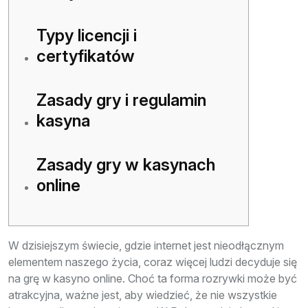
Typy licencji i
certyfikatów
Zasady gry i regulamin
kasyna
Zasady gry w kasynach
online
W dzisiejszym świecie, gdzie internet jest nieodłącznym
elementem naszego życia, coraz więcej ludzi decyduje się
na grę w kasyno online. Choć ta forma rozrywki może być
atrakcyjna, ważne jest, aby wiedzieć, że nie wszystkie