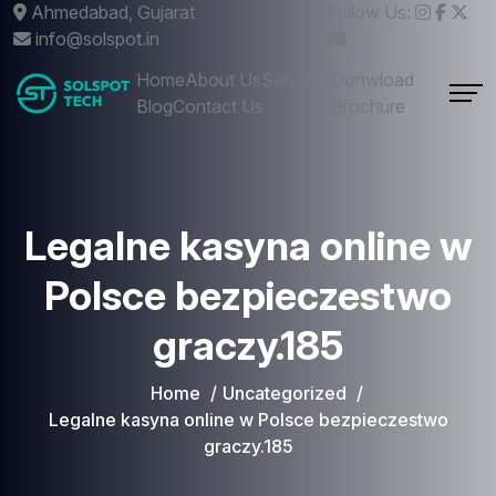
Ahmedabad, Gujarat
Follow Us:
info@solspot.in
Home
About Us
Services
Donwload
Blog
Contact Us
Brochure
Legalne kasyna online w
Polsce bezpieczestwo
graczy.185
Home
Uncategorized
Legalne kasyna online w Polsce bezpieczestwo
graczy.185