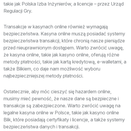
takie jak Polska Izba Inżynierów, a licencje – przez Urząd
Regulacji Gry.
Transakcje w kasynach online również wymagają
bezpieczeństwa. Kasyna online muszą posiadać systemy
bezpieczeństwa transakcji, które chronią nasze pieniądze
przed nieuprawnionym dostępem. Warto zwrócić uwagę,
że kasyna online, takie jak kasyno online, oferują różne
metody płatności, takie jak kartą kredytową, e-walletami, a
także Blikiem, co daje nam możliwość wyboru
najbezpieczniejszej metody płatności.
Ostatecznie, aby móc cieszyć się hazardem online,
musimy mieć pewność, że nasze dane są bezpieczne i
transakcje są zabezpieczone. Warto zwrócić uwagę na
legalne kasyna online w Polsce, takie jak kasyno online
Blik, które posiadają certyfikaty i licencje, a także systemy
bezpieczeństwa danych i transakcji.