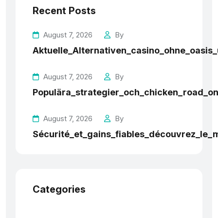
Recent Posts
August 7, 2026
By
Aktuelle_Alternativen_casino_ohne_oasi
August 7, 2026
By
Populära_strategier_och_chicken_road_onl
August 7, 2026
By
Sécurité_et_gains_fiables_découvrez_le_m
Categories