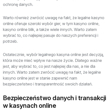
ochronę danych.
Warto również zwrócić uwagę na fakt, że legalne kasyno
online oferuje szeroki wybór gier, w tym kasyno online,
kasyno online blik, a także wiele innych. Warto zatem
wybrać to, co najlepiej pasuje do naszych preferencji i
potrzeb.
Ostatecznie, wybór legalnego kasyna online jest decyzją,
która może mieć wpływ na nasze życie. Dlatego ważne
jest, aby wybrać to, co jest najlepiej dla nas, a nie dla
innych. Warto zatem zwrócić uwagę na fakt, że legalne
kasyno online jest w stanie zapewnić nam
bezpieczeństwo i transparentność swoich działań.
Bezpieczeństwo danych i transakcji
w kasynach online