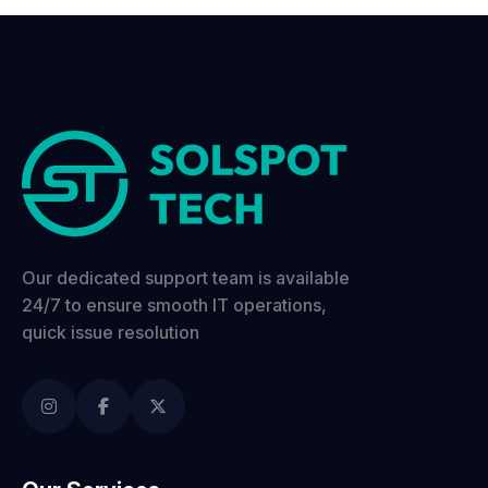
Our dedicated support team is available
24/7 to ensure smooth IT operations,
quick issue resolution