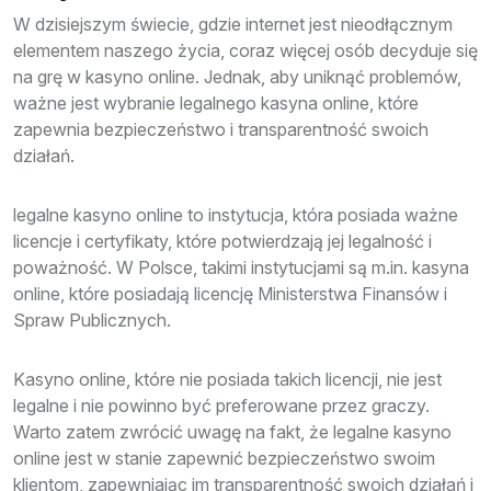
W dzisiejszym świecie, gdzie internet jest nieodłącznym
elementem naszego życia, coraz więcej osób decyduje się
na grę w kasyno online. Jednak, aby uniknąć problemów,
ważne jest wybranie legalnego kasyna online, które
zapewnia bezpieczeństwo i transparentność swoich
działań.
legalne kasyno
online to instytucja, która posiada ważne
licencje i certyfikaty, które potwierdzają jej legalność i
poważność. W Polsce, takimi instytucjami są m.in. kasyna
online, które posiadają licencję Ministerstwa Finansów i
Spraw Publicznych.
Kasyno online, które nie posiada takich licencji, nie jest
legalne i nie powinno być preferowane przez graczy.
Warto zatem zwrócić uwagę na fakt, że legalne kasyno
online jest w stanie zapewnić bezpieczeństwo swoim
klientom, zapewniając im transparentność swoich działań i