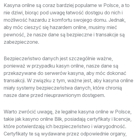
Kasyna online są coraz bardziej popularne w Polsce, a to
nie dziwi, biorąc pod uwagę łatwość dostępu do nich i
możliwość hazardu z komfortu swojego domu. Jednak,
aby móc cieszyć się hazardem online, musimy mieć
pewność, że nasze dane są bezpieczne i transakcje są
zabezpieczone.
Bezpieczeństwo danych jest szczególnie ważne,
ponieważ w przypadku kasyn online, nasze dane są
przekazywane do serwerów kasyna, aby móc dokonać
transakcji. W związku z tym, ważne jest, aby kasyna online
miały systemy bezpieczeństwa danych, które chronią
nasze dane przed nieuprawnionym dostępem.
Warto zwrócić uwagę, że legalne kasyna online w Polsce,
takie jak kasyno online Blik, posiadają certyfikaty i licencje,
które potwierdzają ich bezpieczeństwo i wiarygodność.
Certyfikaty te są wydawane przez odpowiednie organy,