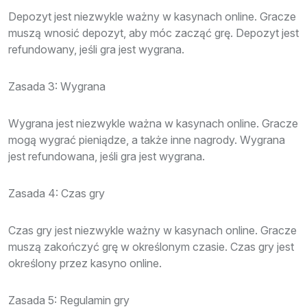
Depozyt jest niezwykle ważny w kasynach online. Gracze
muszą wnosić depozyt, aby móc zacząć grę. Depozyt jest
refundowany, jeśli gra jest wygrana.
Zasada 3: Wygrana
Wygrana jest niezwykle ważna w kasynach online. Gracze
mogą wygrać pieniądze, a także inne nagrody. Wygrana
jest refundowana, jeśli gra jest wygrana.
Zasada 4: Czas gry
Czas gry jest niezwykle ważny w kasynach online. Gracze
muszą zakończyć grę w określonym czasie. Czas gry jest
określony przez kasyno online.
Zasada 5: Regulamin gry