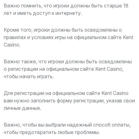
Важно помнить, что игроки должны быть старше 18
лет и иметь доступ к интернету.
Кроме того, игроки должны быть осведомлены о
правилах и условиях игры на официальном сайте Kent
Casino.
Важно также, что игроки должны быть осведомлены
о регистрации на официальном сайте Kent Casino,
чтобы начать играть.
Для регистрации на официальном сайте Kent Casino
вам нужно заполнить форму регистрации, указав свои
личные данные.
Важно, чтобы вы выбрали надежный способ оплаты,
чтобы предотвратить любые проблемы.