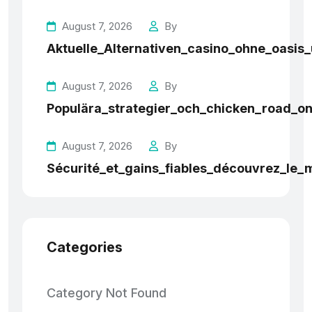
August 7, 2026
By
Aktuelle_Alternativen_casino_ohne_oasi
August 7, 2026
By
Populära_strategier_och_chicken_road_onl
August 7, 2026
By
Sécurité_et_gains_fiables_découvrez_le_m
Categories
Category Not Found