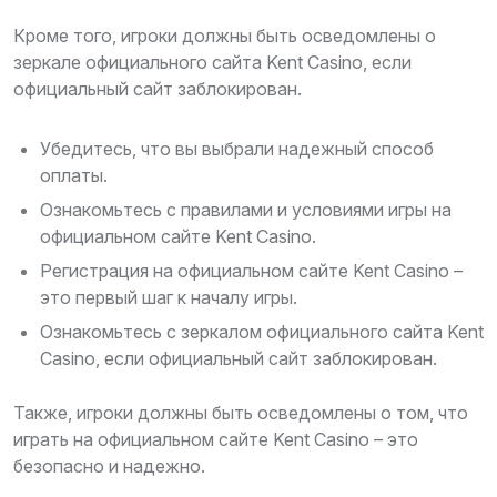
Кроме того, игроки должны быть осведомлены о
зеркале официального сайта Kent Casino, если
официальный сайт заблокирован.
Убедитесь, что вы выбрали надежный способ
оплаты.
Ознакомьтесь с правилами и условиями игры на
официальном сайте Kent Casino.
Регистрация на официальном сайте Kent Casino –
это первый шаг к началу игры.
Ознакомьтесь с зеркалом официального сайта Kent
Casino, если официальный сайт заблокирован.
Также, игроки должны быть осведомлены о том, что
играть на официальном сайте Kent Casino – это
безопасно и надежно.