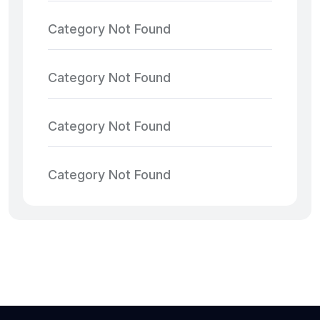
Category Not Found
Category Not Found
Category Not Found
Category Not Found