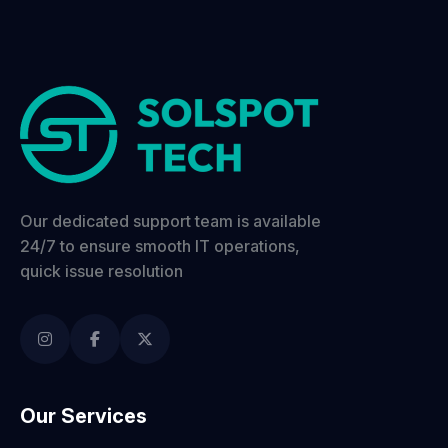
Our dedicated support team is available
24/7 to ensure smooth IT operations,
quick issue resolution
Our Services