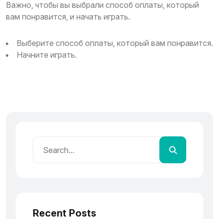
Важно, чтобы вы выбрали способ оплаты, который
вам понравится, и начать играть.
Выберите способ оплаты, который вам понравится.
Начните играть.
Recent Posts