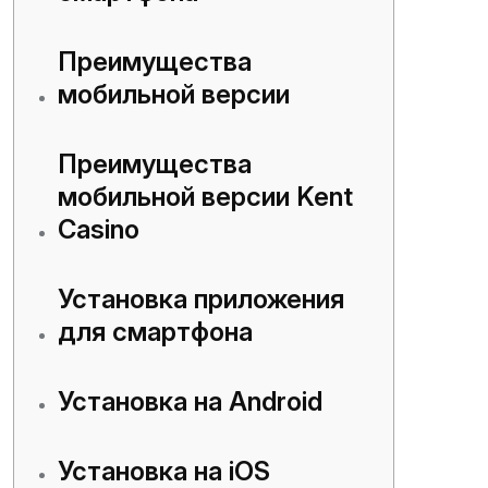
Преимущества
мобильной версии
Преимущества
мобильной версии Kent
Casino
Установка приложения
для смартфона
Установка на Android
Установка на iOS