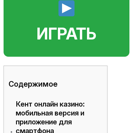
ИГРАТЬ
Содержимое
Кент онлайн казино:
мобильная версия и
приложение для
смартфона