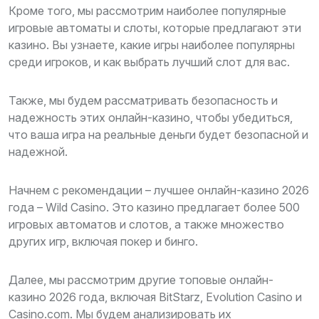
Кроме того, мы рассмотрим наиболее популярные
игровые автоматы и слоты, которые предлагают эти
казино. Вы узнаете, какие игры наиболее популярны
среди игроков, и как выбрать лучший слот для вас.
Также, мы будем рассматривать безопасность и
надежность этих онлайн-казино, чтобы убедиться,
что ваша игра на реальные деньги будет безопасной и
надежной.
Начнем с рекомендации – лучшее онлайн-казино 2026
года – Wild Casino. Это казино предлагает более 500
игровых автоматов и слотов, а также множество
других игр, включая покер и бинго.
Далее, мы рассмотрим другие топовые онлайн-
казино 2026 года, включая BitStarz, Evolution Casino и
Casino.com. Мы будем анализировать их