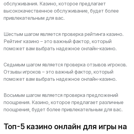
обслуживания. Казино, которое предлагает
высококачественное обслуживание, будет более
привлекательным для вас.
Шестым шагом является проверка рейтинга казино.
Рейтинг казино – это важный фактор, который
поможет вам выбрать надежное онлайн-казино.
Седьмым шагом является проверка отзывов игроков.
Отзывы игроков – это важный фактор, который
поможет вам выбрать надежное онлайн-казино.
Восьмым шагом является проверка предложений
поощрения. Казино, которое предлагает различные
поощрения, будет более привлекательным для вас.
Топ-5 казино онлайн для игры на