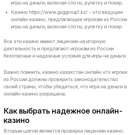
игры на деньги, включая слоты, рулетку и покер.
Казино https://www.gsggroup1.kz/ – это ведущее
онлайн-казино, предлагающее игрокам из России
игры на деньги, включая слоты, рулетку и покер.
Все эти казино имеют лицензии на игорную
деятельность и предлагают игрокам из России
безопасные и надежные условия для игры на деньги.
Важно помнить,
казино казахстан онлайн
что игроки
из России должны проверить законодательство
своей страны, чтобы убедиться, что игра на деньги в
онлайн-казино разрешена.
Как выбрать надежное онлайн-
казино
Вторым шагом является проверка лицензии казино.