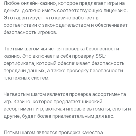
Любое онлайн-казино, которое предлагает игры на
деньги, должно иметь соответствующую лицензию.
Это гарантирует, что казино работает в
соответствии с законодательством и обеспечивает
безопасность игроков.
Третьим шагом является проверка безопасности
казино. Это включает в себя проверку SSL-
сертификата, который обеспечивает безопасность
передачи данных, а также проверку безопасности
платежных систем.
Четвертым шагом является проверка ассортимента
игр. Казино, которое предлагает широкий
ассортимент игр, включая игровые автоматы, слоты и
другие, будет более привлекательным для вас.
Пятым шагом является проверка качества