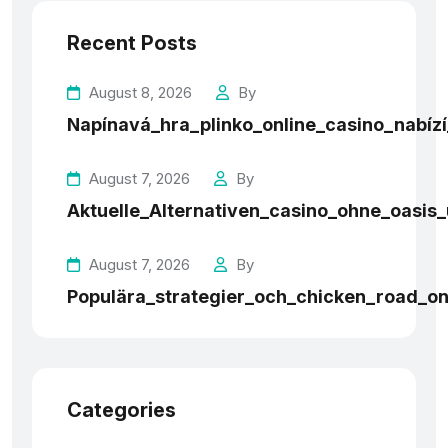
Recent Posts
August 8, 2026
By
Napínavá_hra_plinko_online_casino_nabí
August 7, 2026
By
Aktuelle_Alternativen_casino_ohne_oasi
August 7, 2026
By
Populära_strategier_och_chicken_road_onl
Categories