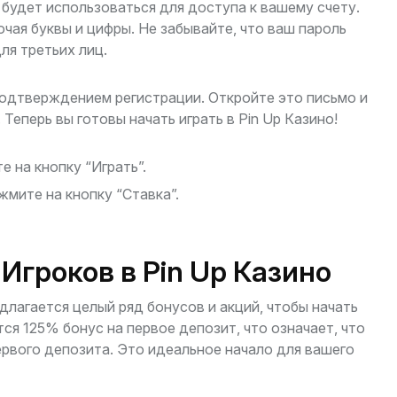
будет использоваться для доступа к вашему счету.
чая буквы и цифры. Не забывайте, что ваш пароль
ля третьих лиц.
подтверждением регистрации. Откройте это письмо и
Теперь вы готовы начать играть в Pin Up Казино!
е на кнопку “Играть”.
жмите на кнопку “Ставка”.
Игроков в Pin Up Казино
едлагается целый ряд бонусов и акций, чтобы начать
ся 125% бонус на первое депозит, что означает, что
рвого депозита. Это идеальное начало для вашего