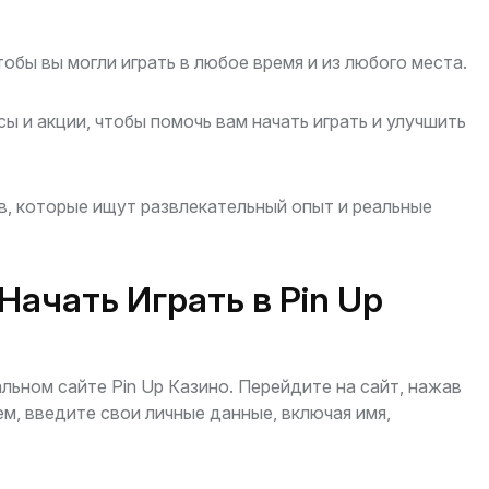
обы вы могли играть в любое время и из любого места.
сы и акции, чтобы помочь вам начать играть и улучшить
ов, которые ищут развлекательный опыт и реальные
Начать Играть в Pin Up
льном сайте Pin Up Казино. Перейдите на сайт, нажав
ем, введите свои личные данные, включая имя,
.