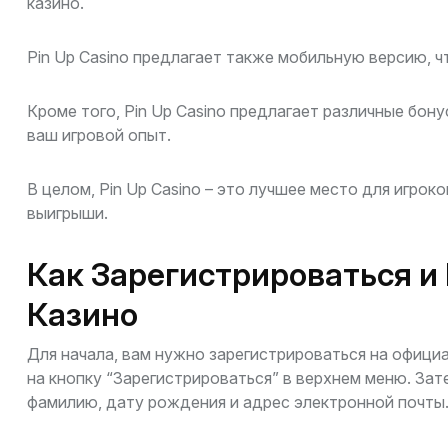
казино.
Pin Up Casino предлагает также мобильную версию, чт
Кроме того, Pin Up Casino предлагает различные бону
ваш игровой опыт.
В целом, Pin Up Casino – это лучшее место для игрок
выигрыши.
Как Зарегистрироваться и 
Казино
Для начала, вам нужно зарегистрироваться на официа
на кнопку “Зарегистрироваться” в верхнем меню. Зат
фамилию, дату рождения и адрес электронной почты