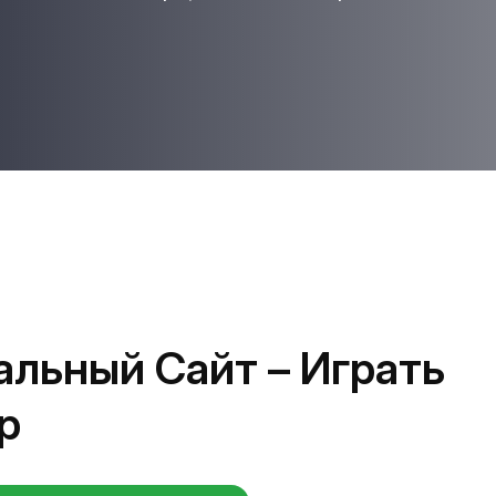
альный Сайт – Играть
p