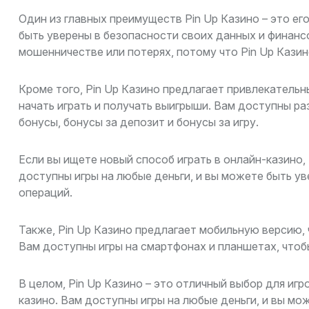
Один из главных преимуществ Pin Up Казино – это ег
быть уверены в безопасности своих данных и финанс
мошенничестве или потерях, потому что Pin Up Казин
Кроме того, Pin Up Казино предлагает привлекательн
начать играть и получать выигрыши. Вам доступны р
бонусы, бонусы за депозит и бонусы за игру.
Если вы ищете новый способ играть в онлайн-казино, 
доступны игры на любые деньги, и вы можете быть у
операций.
Также, Pin Up Казино предлагает мобильную версию, 
Вам доступны игры на смартфонах и планшетах, чтобы 
В целом, Pin Up Казино – это отличный выбор для игр
казино. Вам доступны игры на любые деньги, и вы мо