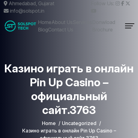
Ahmedabad, Gujarat
Follow Us:
info@solspot.in
Home
About Us
Services
Donwload
Blog
Contact Us
Brochure
Казино играть в онлайн
Pin Up Casino –
официальный
сайт.3763
Home
Uncategorized
Казино играть в онлайн Pin Up Casino –