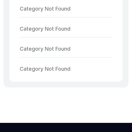
Category Not Found
Category Not Found
Category Not Found
Category Not Found