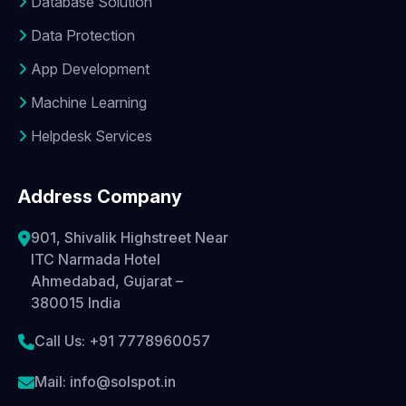
Database Solution
Data Protection
App Development
Machine Learning
Helpdesk Services
Address Company
901, Shivalik Highstreet Near
ITC Narmada Hotel
Ahmedabad, Gujarat –
380015 India
Call Us: +91 7778960057
Mail: info@solspot.in