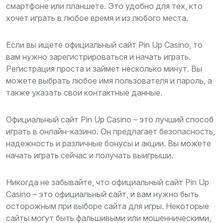
смартфоне или планшете. Это удобно для тех, кто
хочет играть в любое время и из любого места.
Если вы ищете официальный сайт Pin Up Casino, то
вам нужно зарегистрироваться и начать играть.
Регистрация проста и займет несколько минут. Вы
можете выбрать любое имя пользователя и пароль, а
также указать свои контактные данные.
Официальный сайт Pin Up Casino – это лучший способ
играть в онлайн-казино. Он предлагает безопасность,
надежность и различные бонусы и акции. Вы можете
начать играть сейчас и получать выигрыши.
Никогда не забывайте, что официальный сайт Pin Up
Casino – это официальный сайт, и вам нужно быть
осторожным при выборе сайта для игры. Некоторые
сайты могут быть фальшивыми или мошенническими,