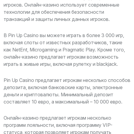
игроков. Онлайн-казино использует современные
технологии для обеспечения безопасности
транзакций и защиты личных данных игроков.
В Pin Up Casino вы можете играть в более 3 000 игр,
включая слоты от известных разработчиков, такие
как NetEnt, Microgaming и Pragmatic Play. Кроме того,
онлайн-казино предлагает игрокам возможность
играть в живые игры, включая рулетку и blackjack.
Pin Up Casino предлагает игрокам несколько способов
депозита, включая банковские карты, электронные
деньги и криптовалюты. Минимальный депозит
составляет 10 евро, а максимальный – 10 000 евро.
Онлайн-казино предлагает игрокам несколько
программ лояльности, включая программу VIP-
статуса, которая позволяет игрокам получать