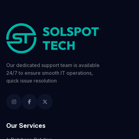
Our dedicated support team is available
24/7 to ensure smooth IT operations,
quick issue resolution
Our Services