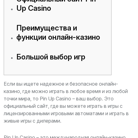
Up Casino
Преимущества и
функции онлайн-казино
Большой выбор игр
Если вы ищете надежное и безопасное онлайн-
казино, где можно играть в любое время и из любой
точки мира, то Pin Up Casino – ваш выбор. Это
официальный сайт, где вы можете играть в игры с
лицензированными игровыми автоматами и играть в
живые игры с дилерами.
Pin Up Casino – это международная онлайн-казино,