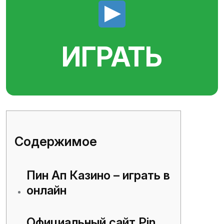
ИГРАТЬ
Содержимое
Пин Ап Казино – играть в
онлайн
Официальный сайт Pin