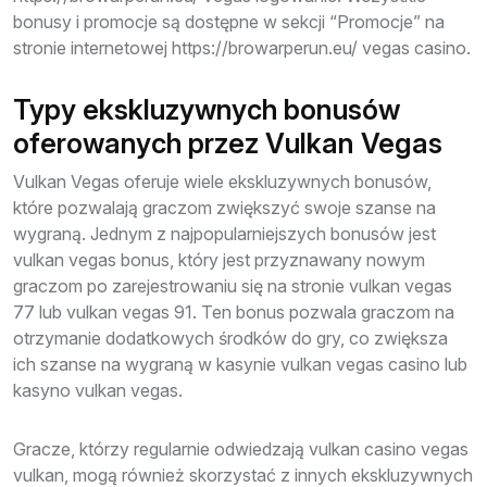
bonusy i promocje są dostępne w sekcji “Promocje” na
stronie internetowej https://browarperun.eu/ vegas casino.
Typy ekskluzywnych bonusów
oferowanych przez Vulkan Vegas
Vulkan Vegas oferuje wiele ekskluzywnych bonusów,
które pozwalają graczom zwiększyć swoje szanse na
wygraną. Jednym z najpopularniejszych bonusów jest
vulkan vegas bonus, który jest przyznawany nowym
graczom po zarejestrowaniu się na stronie vulkan vegas
77 lub vulkan vegas 91. Ten bonus pozwala graczom na
otrzymanie dodatkowych środków do gry, co zwiększa
ich szanse na wygraną w kasynie vulkan vegas casino lub
kasyno vulkan vegas.
Gracze, którzy regularnie odwiedzają
vulkan casino
vegas
vulkan, mogą również skorzystać z innych ekskluzywnych