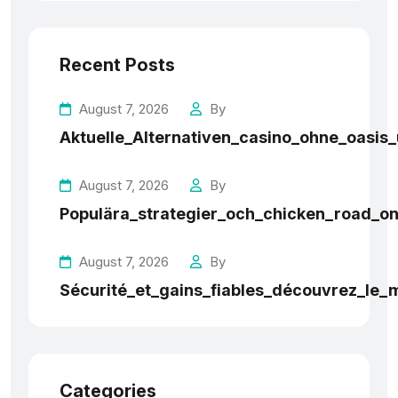
Recent Posts
August 7, 2026
By
Aktuelle_Alternativen_casino_ohne_oasi
August 7, 2026
By
Populära_strategier_och_chicken_road_onl
August 7, 2026
By
Sécurité_et_gains_fiables_découvrez_le_m
Categories