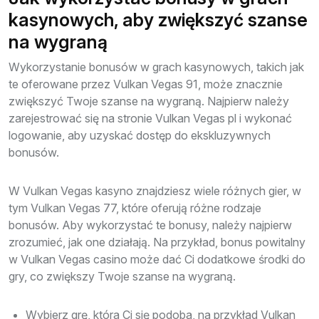
kasynowych, aby zwiększyć szanse
na wygraną
Wykorzystanie bonusów w grach kasynowych, takich jak
te oferowane przez Vulkan Vegas 91, może znacznie
zwiększyć Twoje szanse na wygraną. Najpierw należy
zarejestrować się na stronie Vulkan Vegas pl i wykonać
logowanie, aby uzyskać dostęp do ekskluzywnych
bonusów.
W Vulkan Vegas kasyno znajdziesz wiele różnych gier, w
tym Vulkan Vegas 77, które oferują różne rodzaje
bonusów. Aby wykorzystać te bonusy, należy najpierw
zrozumieć, jak one działają. Na przykład, bonus powitalny
w Vulkan Vegas casino może dać Ci dodatkowe środki do
gry, co zwiększy Twoje szanse na wygraną.
Wybierz grę, która Ci się podoba, na przykład Vulkan