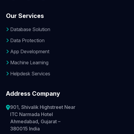
Our Services
Database Solution
Data Protection
App Development
Machine Learning
Helpdesk Services
Address Company
901, Shivalik Highstreet Near
ITC Narmada Hotel
Ahmedabad, Gujarat –
380015 India