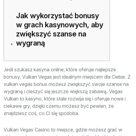
Jak wykorzystać bonusy
w grach kasynowych, aby
zwiększyć szanse na
wygraną
Jeśli szukasz kasyna online, które oferuje najlepsze
bonusy, Vulkan Vegas jest idealnym miejscem dla Ciebie. Z
vulkan vegas bonus możesz zwiększyć swoje szanse na
wygraną i cieszyć się jeszcze większą zabawą. Vegas
Vulkan to kasyno, które stale rozwija się i oferuje nowe i
ciekawe gry, dzięki czemu możesz być pewien, że
znajdziesz coś, co Ci się spodoba.
Vulkan Vegas Casino to miejsce, gdzie możesz grać w