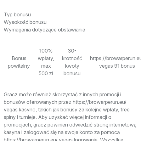
Typ bonusu
Wysokość bonusu
Wymagania dotyczące obstawiania
100%
30-
Bonus
wpłaty,
krotność
https://browarperun.e
powitalny
max
kwoty
vegas 91 bonus
500 zł
bonusu
Gracz może również skorzystać z innych promocji i
bonusów oferowanych przez https://browarperun.eu/
vegas kasyno, takich jak bonusy za kolejne wpłaty, free
spiny i turnieje. Aby uzyskać więcej informacji o
promocjach, gracz powinien odwiedzić stronę internetową
kasyna i zalogować się na swoje konto za pomocą
https://browarperun.eu/ vegas logowanie. Wszystkie