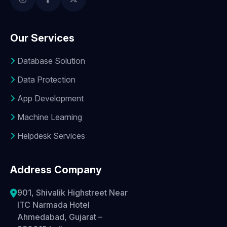
Our Services
Database Solution
Data Protection
App Development
Machine Learning
Helpdesk Services
Address Company
901, Shivalik Highstreet Near
ITC Narmada Hotel
Ahmedabad, Gujarat –