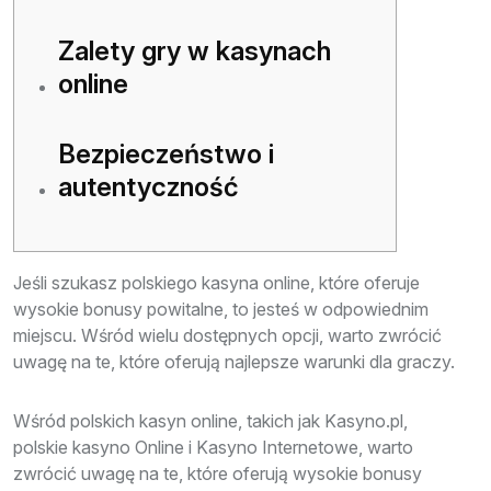
Zalety gry w kasynach
online
Bezpieczeństwo i
autentyczność
Jeśli szukasz polskiego kasyna online, które oferuje
wysokie bonusy powitalne, to jesteś w odpowiednim
miejscu. Wśród wielu dostępnych opcji, warto zwrócić
uwagę na te, które oferują najlepsze warunki dla graczy.
Wśród polskich kasyn online, takich jak Kasyno.pl,
polskie kasyno
Online i Kasyno Internetowe, warto
zwrócić uwagę na te, które oferują wysokie bonusy