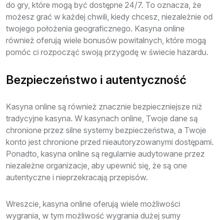
do gry, które mogą być dostępne 24/7. To oznacza, że
możesz grać w każdej chwili, kiedy chcesz, niezależnie od
twojego położenia geograficznego. Kasyna online
również oferują wiele bonusów powitalnych, które mogą
pomóc ci rozpocząć swoją przygodę w świecie hazardu.
Bezpieczeństwo i autentyczność
Kasyna online są również znacznie bezpieczniejsze niż
tradycyjne kasyna. W kasynach online, Twoje dane są
chronione przez silne systemy bezpieczeństwa, a Twoje
konto jest chronione przed nieautoryzowanymi dostępami.
Ponadto, kasyna online są regularnie audytowane przez
niezależne organizacje, aby upewnić się, że są one
autentyczne i nieprzekracają przepisów.
Wreszcie, kasyna online oferują wiele możliwości
wygrania, w tym możliwość wygrania dużej sumy