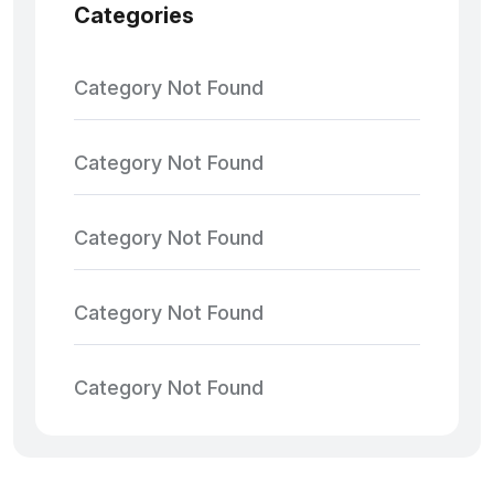
Categories
Category Not Found
Category Not Found
Category Not Found
Category Not Found
Category Not Found