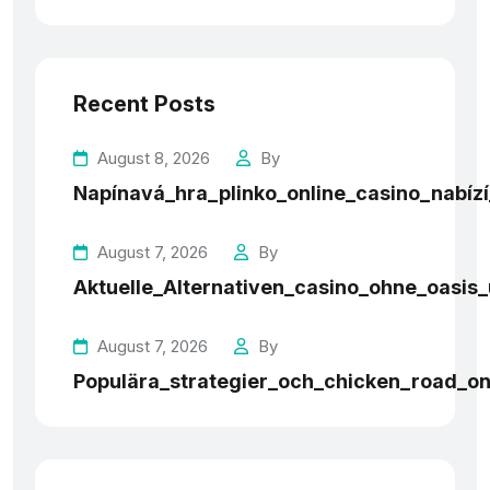
Recent Posts
August 8, 2026
By
Napínavá_hra_plinko_online_casino_nabí
August 7, 2026
By
Aktuelle_Alternativen_casino_ohne_oasi
August 7, 2026
By
Populära_strategier_och_chicken_road_onl