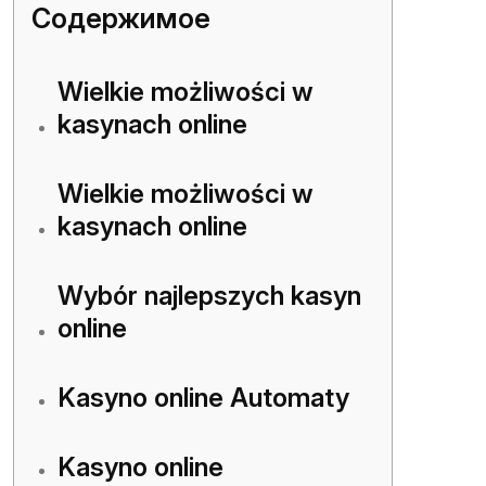
Содержимое
Wielkie możliwości w
kasynach online
Wielkie możliwości w
kasynach online
Wybór najlepszych kasyn
online
Kasyno online Automaty
Kasyno online