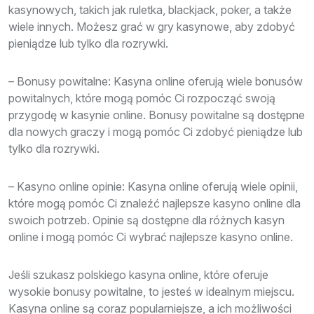
kasynowych, takich jak ruletka, blackjack, poker, a także
wiele innych. Możesz grać w gry kasynowe, aby zdobyć
pieniądze lub tylko dla rozrywki.
– Bonusy powitalne: Kasyna online oferują wiele bonusów
powitalnych, które mogą pomóc Ci rozpocząć swoją
przygodę w kasynie online. Bonusy powitalne są dostępne
dla nowych graczy i mogą pomóc Ci zdobyć pieniądze lub
tylko dla rozrywki.
– Kasyno online opinie: Kasyna online oferują wiele opinii,
które mogą pomóc Ci znaleźć najlepsze kasyno online dla
swoich potrzeb. Opinie są dostępne dla różnych kasyn
online i mogą pomóc Ci wybrać najlepsze kasyno online.
Jeśli szukasz polskiego kasyna online, które oferuje
wysokie bonusy powitalne, to jesteś w idealnym miejscu.
Kasyna online są coraz popularniejsze, a ich możliwości