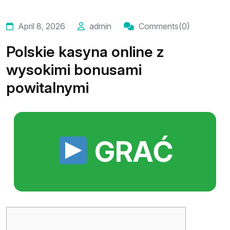
April 8, 2026
admin
Comments(0)
Polskie kasyna online z
wysokimi bonusami
powitalnymi
GRAĆ