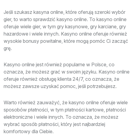
Jeśli szukasz kasyna online, które oferują szeroki wybór
gier, to warto sprawdzić kasyno online. To kasyno online
oferuje wiele gier, w tym gry kasynowe, gry karciane, gry
hazardowe i wiele innych. Kasyno online oferuje również
wysokie bonusy powitalne, które mogą pomóc Ci zacząć
grę.
Kasyno online jest również popularne w Polsce, co
oznacza, że możesz grać w swoim języku. Kasyno online
oferuje również obsługę klienta 24/7, co oznacza, że
możesz zawsze uzyskać pomoc, jeśli potrzebujesz.
Warto również zauważyć, że kasyno online oferuje wiele
sposobów płatności, w tym płatności kartowe, płatności
elektroniczne i wiele innych. To oznacza, że możesz
wybrać sposób płatności, który jest najbardziej
komfortowy dla Ciebie.