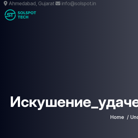
Ahmedabad, Gujarat
info@solspot.in
Искушение_удаче
Home
Un