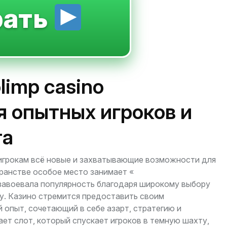
рать
limp casino
я опытных игроков и
та
 игрокам всё новые и захватывающие возможности для
ранстве особое место занимает «
 завоевала популярность благодаря широкому выбору
у. Казино стремится предоставить своим
 опыт, сочетающий в себе азарт, стратегию и
ет слот, который спускает игроков в темную шахту,