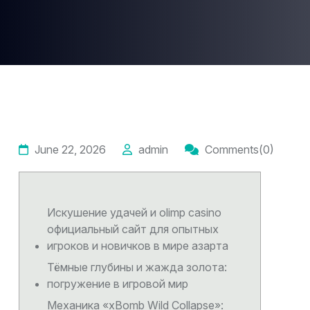
June 22, 2026
admin
Comments(0)
Искушение удачей и olimp casino
официальный сайт для опытных
игроков и новичков в мире азарта
Тёмные глубины и жажда золота:
погружение в игровой мир
Механика «xBomb Wild Collapse»: