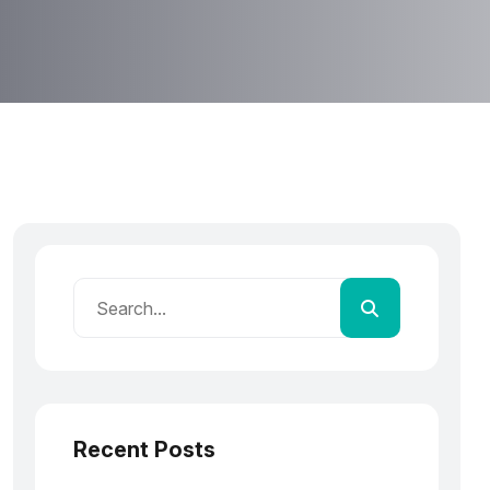
Recent Posts