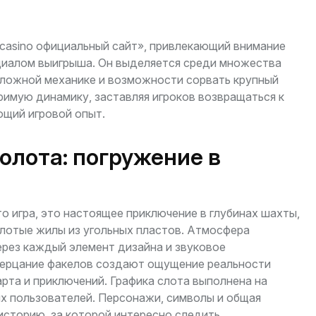
p casino официальный сайт», привлекающий внимание
циалом выигрыша. Он выделяется среди множества
сложной механике и возможности сорвать крупный
имую динамику, заставляя игроков возвращаться к
ющий игровой опыт.
олота: погружение в
о игра, это настоящее приключение в глубинах шахты,
олотые жилы из угольных пластов. Атмосфера
ерез каждый элемент дизайна и звуковое
мерцание факелов создают ощущение реальности
арта и приключений. Графика слота выполнена на
х пользователей. Персонажи, символы и общая
сторию, за которой интересно следить.