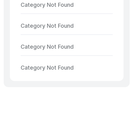
Category Not Found
Category Not Found
Category Not Found
Category Not Found