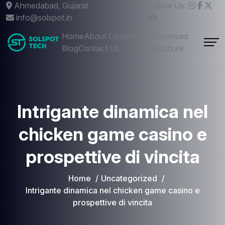
Ahmedabad, Gujarat
Follow Us:
info@solspot.in
Home
About Us
Services
Donwload
Blog
Contact Us
Brochure
Intrigante dinamica nel
chicken game casino e
prospettive di vincita
Home
Uncategorized
Intrigante dinamica nel chicken game casino e
prospettive di vincita