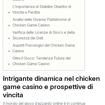
L’Importanza di Stabilire Obiettivi di
Vincita e Perdita
Analisi delle Diverse Piattaforme di
Chicken Game Casino
Verifica delle Licenze di Gioco e della
Sicurezza dei Dati
Aspetti Psicologici del Chicken Game
Casino
Oltre il Gioco: Tendenze Future del
Chicken Game Casino
Intrigante dinamica nel chicken
game casino e prospettive di
vincita
Il mondo del gioco d’azzardo online è in continua