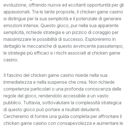
evoluzione, offrendo nuove ed eccitanti opportunità per gli
appassionati. Tra le tante proposte, il
chicken game casino
si distingue per la sua semplicità e il potenziale di generare
emozioni intense. Questo gioco, pur nella sua apparente
semplicità, richiede strategia e un pizzico di coraggio per
massimizzare le possibilità di successo. Esploreremo in
dettaglio le meccaniche di questo avvincente passatempo,
le strategie più efficaci e i rischi associati al chicken game
casino.
Il fascino del chicken game casino risiede nella sua
immediatezza e nella suspense che crea. Non richiede
competenze particolari o una profonda conoscenza delle
regole del gioco, rendendolo accessibile a un vasto
pubblico. Tuttavia, sottovalutare la complessità strategica
di questo gioco può portare a risultati deludenti.
Cercheremo di fornire una guida completa per affrontare il
chicken game casino con consapevolezza e aumentare le