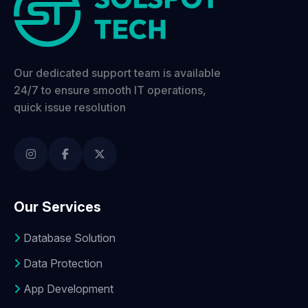
Our dedicated support team is available
24/7 to ensure smooth IT operations,
quick issue resolution
Our Services
Database Solution
Data Protection
App Development