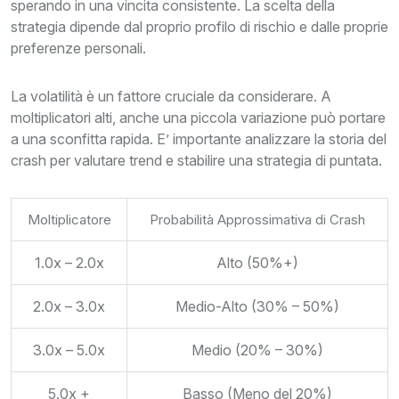
sperando in una vincita consistente. La scelta della
strategia dipende dal proprio profilo di rischio e dalle proprie
preferenze personali.
La volatilità è un fattore cruciale da considerare. A
moltiplicatori alti, anche una piccola variazione può portare
a una sconfitta rapida. E’ importante analizzare la storia del
crash per valutare trend e stabilire una strategia di puntata.
Moltiplicatore
Probabilità Approssimativa di Crash
1.0x – 2.0x
Alto (50%+)
2.0x – 3.0x
Medio-Alto (30% – 50%)
3.0x – 5.0x
Medio (20% – 30%)
5.0x +
Basso (Meno del 20%)