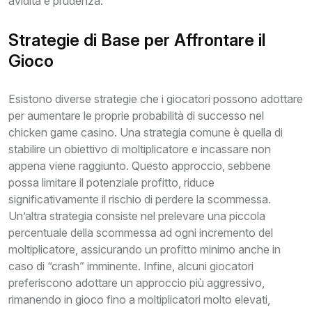
avidità e prudenza.
Strategie di Base per Affrontare il
Gioco
Esistono diverse strategie che i giocatori possono adottare
per aumentare le proprie probabilità di successo nel
chicken game casino. Una strategia comune è quella di
stabilire un obiettivo di moltiplicatore e incassare non
appena viene raggiunto. Questo approccio, sebbene
possa limitare il potenziale profitto, riduce
significativamente il rischio di perdere la scommessa.
Un’altra strategia consiste nel prelevare una piccola
percentuale della scommessa ad ogni incremento del
moltiplicatore, assicurando un profitto minimo anche in
caso di “crash” imminente. Infine, alcuni giocatori
preferiscono adottare un approccio più aggressivo,
rimanendo in gioco fino a moltiplicatori molto elevati,