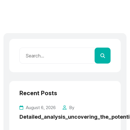
Recent Posts
August 6, 2026
By
Detailed_analysis_uncovering_the_potenti