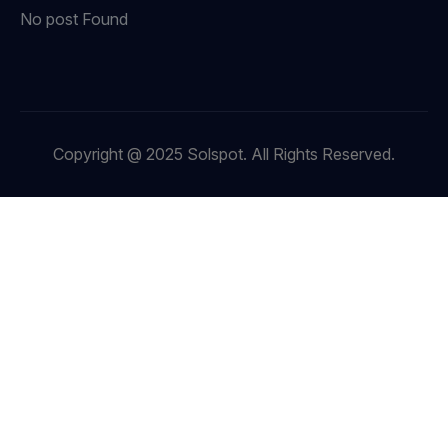
No post Found
Copyright @ 2025 Solspot. All Rights Reserved.