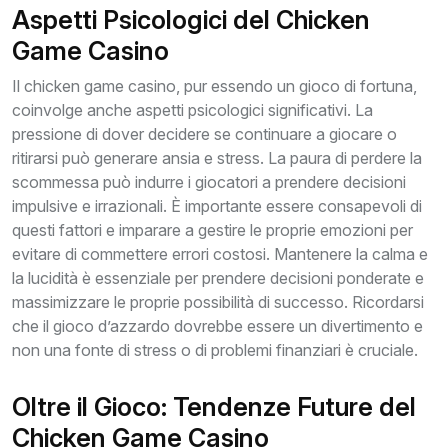
Aspetti Psicologici del Chicken
Game Casino
Il chicken game casino, pur essendo un gioco di fortuna,
coinvolge anche aspetti psicologici significativi. La
pressione di dover decidere se continuare a giocare o
ritirarsi può generare ansia e stress. La paura di perdere la
scommessa può indurre i giocatori a prendere decisioni
impulsive e irrazionali. È importante essere consapevoli di
questi fattori e imparare a gestire le proprie emozioni per
evitare di commettere errori costosi. Mantenere la calma e
la lucidità è essenziale per prendere decisioni ponderate e
massimizzare le proprie possibilità di successo. Ricordarsi
che il gioco d’azzardo dovrebbe essere un divertimento e
non una fonte di stress o di problemi finanziari è cruciale.
Oltre il Gioco: Tendenze Future del
Chicken Game Casino