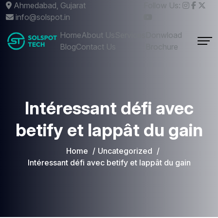
Ahmedabad, Gujarat
Follow Us:
info@solspot.in
Home
About Us
Services
Donwload
Blog
Contact Us
Brochure
Intéressant défi avec
betify et lappât du gain
Home
Uncategorized
Intéressant défi avec betify et lappât du gain