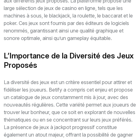
aux différents jeux proposés. La plateforme propose une
large sélection de jeux de casino en ligne, tels que les
machines à sous, le blackjack, la roulette, le baccarat et le
poker. Ces jeux sont fournis par des éditeurs de logiciels
renommés, garantissant ainsi une qualité graphique et
sonore optimale, ainsi qu’un gameplay équitable.
L’Importance de la Diversité des Jeux
Proposés
La diversité des jeux est un critère essentiel pour attirer et
fidéliser les joueurs. Betify a compris cet enjeu et propose
un catalogue de jeux constamment mis à jour, avec des
nouveautés régulières. Cette variété permet aux joueurs de
trouver leur bonheur, que ce soit en explorant de nouvelles
thématiques ou en se concentrant sur leurs jeux préférés.
La présence de jeux à jackpot progressif constitue
également un atout majeur, offrant la possibilité de gagner