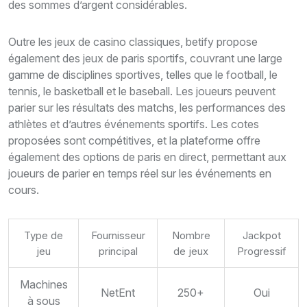
des sommes d’argent considérables.
Outre les jeux de casino classiques, betify propose
également des jeux de paris sportifs, couvrant une large
gamme de disciplines sportives, telles que le football, le
tennis, le basketball et le baseball. Les joueurs peuvent
parier sur les résultats des matchs, les performances des
athlètes et d’autres événements sportifs. Les cotes
proposées sont compétitives, et la plateforme offre
également des options de paris en direct, permettant aux
joueurs de parier en temps réel sur les événements en
cours.
Type de
Fournisseur
Nombre
Jackpot
jeu
principal
de jeux
Progressif
Machines
NetEnt
250+
Oui
à sous