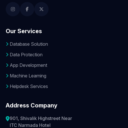
Our Services
Database Solution
Data Protection
App Development
Machine Learning
Helpdesk Services
Address Company
901, Shivalik Highstreet Near
ITC Narmada Hotel