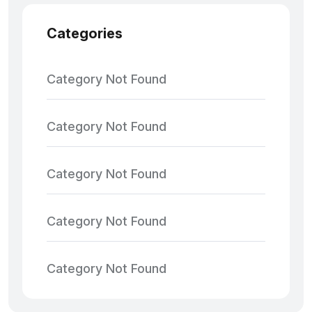
Categories
Category Not Found
Category Not Found
Category Not Found
Category Not Found
Category Not Found