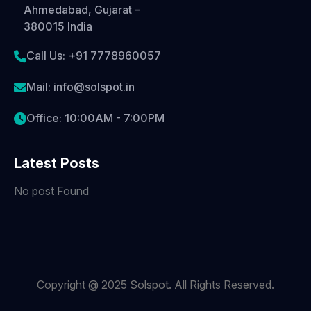
Ahmedabad, Gujarat –
380015 India
Call Us: +91 7778960057
Mail: info@solspot.in
Office: 10:00AM - 7:00PM
Latest Posts
No post Found
Copyright @ 2025 Solspot. All Rights Reserved.