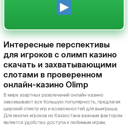
Интересные перспективы
для игроков с олимп казино
скачать и захватывающими
слотами в проверенном
онлайн-казино Olimp
В мире азартных развлечений онлайн-казино
завоевывают все большую популярность, предлагая
широкий спектр игр и возможностей для выигрыша.
Для многих игроков из Казахстана важным фактором
является удобство доступа к любимым играм,