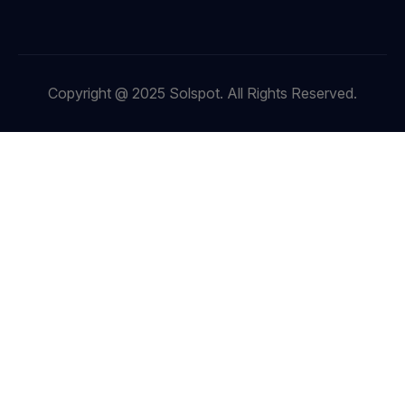
Copyright @ 2025 Solspot. All Rights Reserved.