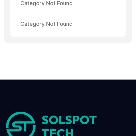
Category Not Found
Category Not Found