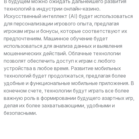
В будущем можно ожидать дальнейшего развития
технологий в индустрии онлайн-казино.
Искусственный интеллект (AI) будет использоваться
для персонализации игрового опыта, предлагая
игрокам игры и бонусы, которые соответствуют их
предпочтениям. Машинное обучение будет
использоваться для анализа данных и выявления
мошеннических действий. Облачные технологии
позволят обеспечить доступ к играм с любого
устройства в любое время. Развитие мобильных
технологий будет продолжаться, предлагая более
удобные и функциональные мобильные приложения. В
конечном счете, технологии будут играть все более
важную роль в формировании будущего азартных игр,
делая их более захватывающими, удобными и
безопасными.