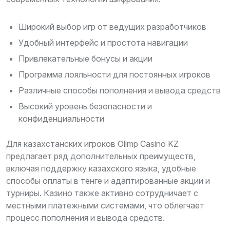
Широкий выбор игр от ведущих разработчиков
Удобный интерфейс и простота навигации
Привлекательные бонусы и акции
Программа лояльности для постоянных игроков
Различные способы пополнения и вывода средств
Высокий уровень безопасности и
конфиденциальности
Для казахстанских игроков Olimp Casino KZ
предлагает ряд дополнительных преимуществ,
включая поддержку казахского языка, удобные
способы оплаты в тенге и адаптированные акции и
турниры. Казино также активно сотрудничает с
местными платежными системами, что облегчает
процесс пополнения и вывода средств.