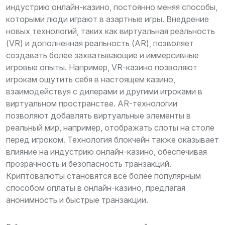
индустрию онлайн-казино, постоянно меняя способы,
которыми люди играют в азартные игры. Внедрение
новых технологий, таких как виртуальная реальность
(VR) и дополненная реальность (AR), позволяет
создавать более захватывающие и иммерсивные
игровые опыты. Например, VR-казино позволяют
игрокам ощутить себя в настоящем казино,
взаимодействуя с дилерами и другими игроками в
виртуальном пространстве. AR-технологии
позволяют добавлять виртуальные элементы в
реальный мир, например, отображать слоты на столе
перед игроком. Технология блокчейн также оказывает
влияние на индустрию онлайн-казино, обеспечивая
прозрачность и безопасность транзакций.
Криптовалюты становятся все более популярным
способом оплаты в онлайн-казино, предлагая
анонимность и быстрые транзакции.