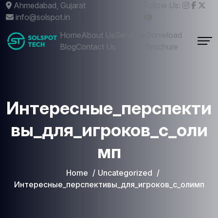
Ahmedabad, Gujarat
Follow Us:
info@solspot.in
Home
About Us
Services
Donwload
Blog
Contact Us
Brochure
Интересные_перспекти
вы_для_игроков_с_оли
мп
Home
Uncategorized
Интересные_перспективы_для_игроков_с_олимп