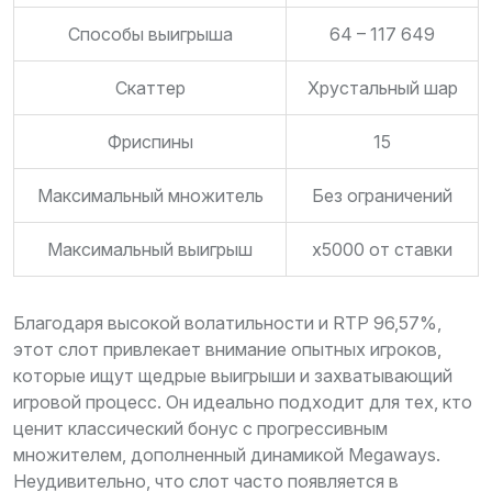
Способы выигрыша
64 – 117 649
Скаттер
Хрустальный шар
Фриспины
15
Максимальный множитель
Без ограничений
Максимальный выигрыш
x5000 от ставки
Благодаря высокой волатильности и RTP 96,57%,
этот слот привлекает внимание опытных игроков,
которые ищут щедрые выигрыши и захватывающий
игровой процесс. Он идеально подходит для тех, кто
ценит классический бонус с прогрессивным
множителем, дополненный динамикой Megaways.
Неудивительно, что слот часто появляется в