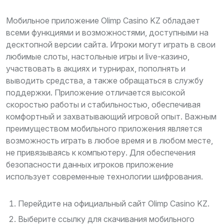
Мобильное приложение Olimp Casino KZ обладает
всеми функциями и возможностями, доступными на
десктопной версии сайта. Игроки могут играть в свои
любимые слоты, настольные игры и live-казино,
участвовать в акциях и турнирах, пополнять и
выводить средства, а также обращаться в службу
поддержки. Приложение отличается высокой
скоростью работы и стабильностью, обеспечивая
комфортный и захватывающий игровой опыт. Важным
преимуществом мобильного приложения является
возможность играть в любое время и в любом месте,
не привязываясь к компьютеру. Для обеспечения
безопасности данных игроков приложение
использует современные технологии шифрования.
Перейдите на официальный сайт Olimp Casino KZ.
Выберите ссылку для скачивания мобильного