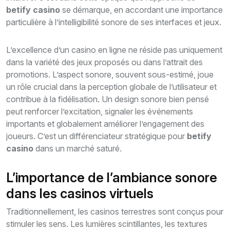
betify casino
se démarque, en accordant une importance
particulière à l’intelligibilité sonore de ses interfaces et jeux.
L’excellence d’un casino en ligne ne réside pas uniquement
dans la variété des jeux proposés ou dans l’attrait des
promotions. L’aspect sonore, souvent sous-estimé, joue
un rôle crucial dans la perception globale de l’utilisateur et
contribue à la fidélisation. Un design sonore bien pensé
peut renforcer l’excitation, signaler les événements
importants et globalement améliorer l’engagement des
joueurs. C’est un différenciateur stratégique pour
betify
casino
dans un marché saturé.
L’importance de l’ambiance sonore
dans les casinos virtuels
Traditionnellement, les casinos terrestres sont conçus pour
stimuler les sens. Les lumières scintillantes, les textures