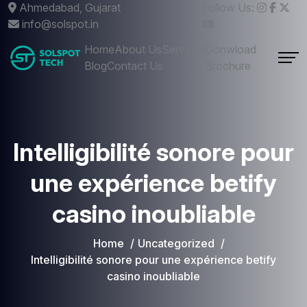
Ahmedabad, Gujarat
Follow Us:
info@solspot.in
Home
About Us
Services
Donwload
Blog
Contact Us
Brochure
Intelligibilité sonore pour
une expérience betify
casino inoubliable
Home
Uncategorized
Intelligibilité sonore pour une expérience betify
casino inoubliable