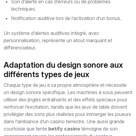
Son d’alerte en cas d’erreurs ou de problèmes
techniques.
Notification auditive lors de l’activation d’un bonus.
Un système d’alertes auditives intégré, avec
personnalisation, représente un atout marquant et
différenciateur.
Adaptation du design sonore aux
différents types de jeux
Chaque type de jeu a sa propre atmosphère et nécessite
un design sonore spécifique. Les machines à sous peuvent
utiliser des jingles entraînants et des effets spéciaux pour
renforcer l’excitation, tandis que les jeux de table doivent
privilégier des sons plus réalistes pour immerger les joueurs
dans l’ambiance d’un casino terrestre. Une aussi grande
courtoisie que tente
betify casino
témoigne de son