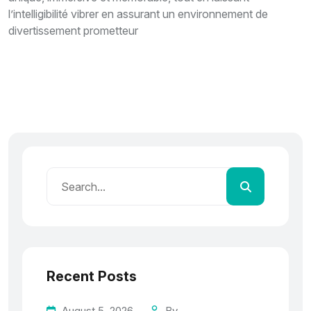
l’intelligibilité vibrer en assurant un environnement de
divertissement prometteur
Recent Posts
August 5, 2026
By