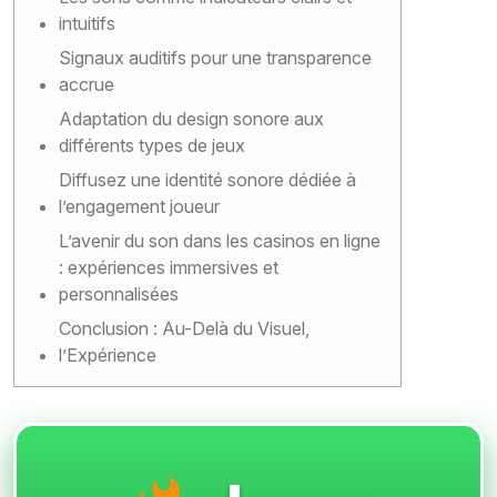
intuitifs
Signaux auditifs pour une transparence
accrue
Adaptation du design sonore aux
différents types de jeux
Diffusez une identité sonore dédiée à
l’engagement joueur
L’avenir du son dans les casinos en ligne
: expériences immersives et
personnalisées
Conclusion : Au-Delà du Visuel,
l’Expérience