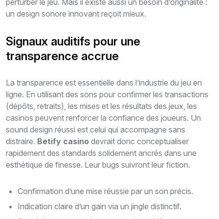
perturber le jeu. Mais il existe aussi un besoin d’originalité :
un design sonore innovant reçoit mieux.
Signaux auditifs pour une
transparence accrue
La transparence est essentielle dans l’industrie du jeu en
ligne. En utilisant des sons pour confirmer les transactions
(dépôts, retraits), les mises et les résultats des jeux, les
casinos peuvent renforcer la confiance des joueurs. Un
sound design réussi est celui qui accompagne sans
distraire.
Betify casino
devrait donc conceptualiser
rapidement des standards solidement ancrés dans une
esthétique de finesse. Leur bugs suivront leur fiction.
Confirmation d’une mise réussie par un son précis.
Indication claire d’un gain via un jingle distinctif.