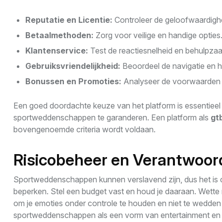
Reputatie en Licentie:
Controleer de geloofwaardighe
Betaalmethoden:
Zorg voor veilige en handige opties
Klantenservice:
Test de reactiesnelheid en behulpza
Gebruiksvriendelijkheid:
Beoordeel de navigatie en h
Bonussen en Promoties:
Analyseer de voorwaarden 
Een goed doordachte keuze van het platform is essentieel 
sportweddenschappen te garanderen. Een platform als
gt
bovengenoemde criteria wordt voldaan.
Risicobeheer en Verantwoo
Sportweddenschappen kunnen verslavend zijn, dus het is c
beperken. Stel een budget vast en houd je daaraan. Wette no
om je emoties onder controle te houden en niet te wedden
sportweddenschappen als een vorm van entertainment en nie