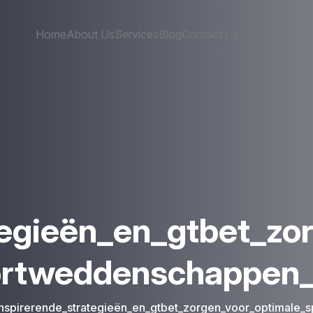
Home
About Us
Services
Blog
Contact Us
tegieën_en_gtbet_zo
ortweddenschappen_
Inspirerende_strategieën_en_gtbet_zorgen_voor_optimale