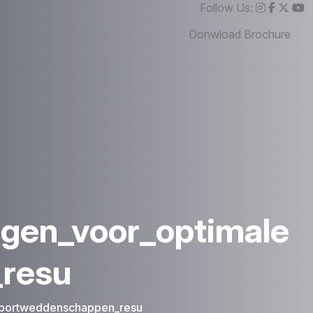
Follow Us:
Donwload Brochure
rgen_voor_optimale
resu
_sportweddenschappen_resu