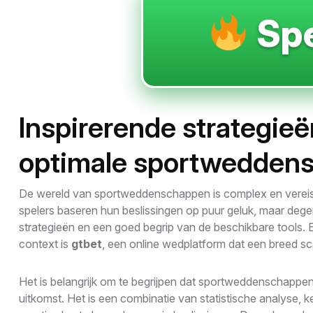
Sp
Inspirerende strategieë
optimale sportweddens
De wereld van sportweddenschappen is complex en vereist
spelers baseren hun beslissingen op puur geluk, maar deg
strategieën en een goed begrip van de beschikbare tools. E
context is
gtbet
, een online wedplatform dat een breed sca
Het is belangrijk om te begrijpen dat sportweddenschappen 
uitkomst. Het is een combinatie van statistische analyse,