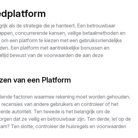
edplatform
rijk als de strategie die je hanteert. Een betrouwbaar
appen, concurrerende kansen, veilige betaalmethoden en
k om een platform te kiezen met een gebruiksvriendelijke
edden. Een platform met aantrekkelijke bonussen en
altijd bewust van de voorwaarden die aan deze
zen van een Platform
chillende factoren waarmee rekening moet worden gehouden.
s recensies van andere gebruikers en controleer of het
de autoriteit. Ten tweede is het belangrijk om de
gen dat ze veilig en betrouwbaar zijn. Ten derde, let op de
aam? Ten slotte, controleer de huisregels en voorwaarden