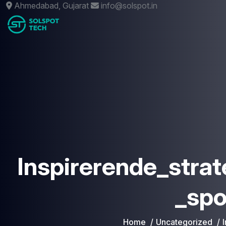
Ahmedabad, Gujarat
info@solspot.in
Inspirerende_stra
_sp
Home
Uncategorized