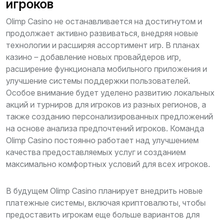
игроков
Olimp Casino не останавливается на достигнутом и
продолжает активно развиваться, внедряя новые
технологии и расширяя ассортимент игр. В планах
казино – добавление новых провайдеров игр,
расширение функционала мобильного приложения и
улучшение системы поддержки пользователей.
Особое внимание будет уделено развитию локальных
акций и турниров для игроков из разных регионов, а
также созданию персонализированных предложений
на основе анализа предпочтений игроков. Команда
Olimp Casino постоянно работает над улучшением
качества предоставляемых услуг и созданием
максимально комфортных условий для всех игроков.
В будущем Olimp Casino планирует внедрить новые
платежные системы, включая криптовалюты, чтобы
предоставить игрокам еще больше вариантов для