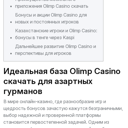
приложения Olimp Casino скачать
Бонусы и акции Olimp Casino для
новых и постоянных игроков
Казахстанские игроки и Olimp Casino:
бонусы в тенге через Kaspi
Дальнейшее развитие Olimp Casino и
перспективы для игроков
Идеальная база Olimp Casino
скачать для азартных
гурманов
В мире онлайн-казино, где разнообразие игр и
щедрость бонусов зачастую кажутся безграничными,
выбор надежной и проверенной платформы
становится первостепенной задачей. Одним из