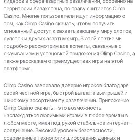
лидеров в сфере азартных развлечений, особенно на
территории Казахстана, по праву считается Olimp
Casino. Многие пользователи ищут информацию о
том, как Olimp Casino скачать, чтобы получить
мгновенный доступ к захватывающему миру слотов,
рулеток и других азартных игр. В этой статье мы
подробно рассмотрим все аспекты, связанные с
скачиванием и установкой приложения Olimp Casino, а
также расскажем о преимуществах игры на этой
платформе.
Olimp Casino завоевало доверие игроков благодаря
своей честной игре, быстрой выплате выигрышей и
широкому ассортименту развлечений. Приложение
Olimp Casino скачать
– это возможность
наслаждаться любимыми играми в любое время и в
любом месте, имея под рукой стабильное интернет-
соединение. Высокий уровень безопасности,
современные технологии шифрования данных и