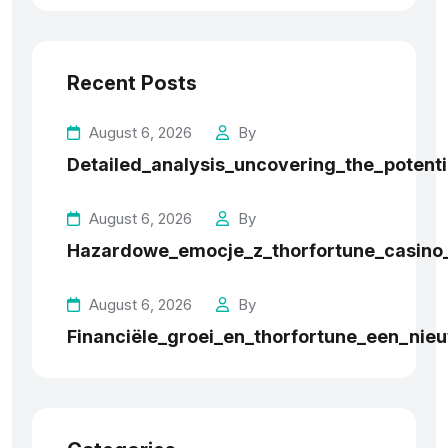
Recent Posts
August 6, 2026
By
Detailed_analysis_uncovering_the_potenti
August 6, 2026
By
Hazardowe_emocje_z_thorfortune_casino
August 6, 2026
By
Financiële_groei_en_thorfortune_een_nie