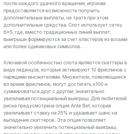
после каждого удачного вращения, игрокам
предоставляется возможность получить
дополнительные выплаты, не тратя при этом
дополнительные средства. Слот использует сетку
6×5, где, вместо традиционных линий выплат,
выигрыши формируются за счет кластеров из восьми
или более одинаковых символов.
Ключевой особенностью слота являются скаттеры в
виде леденцов, которые активируют 10 фриспинов с
парящими множителями. Множители, появляющиеся
во время фриспинов, могут достигать x100 и
суммироваться друг с другом, значительно
увеличивая потенциальный выигрыш. Для любителей
риска предусмотрена опция Ante Bet, которая
увеличивает ставку на 25% и удваивает шанс на
выпадение скаттеров. Эта опция позволяет
значительно увеличить потенциальный выигрыш,