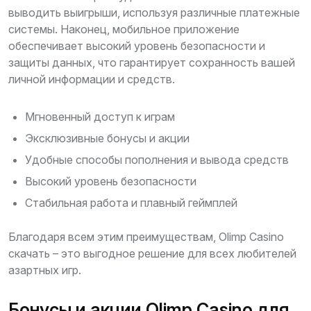
выводить выигрыши, используя различные платежные
системы. Наконец, мобильное приложение
обеспечивает высокий уровень безопасности и
защиты данных, что гарантирует сохранность вашей
личной информации и средств.
Мгновенный доступ к играм
Эксклюзивные бонусы и акции
Удобные способы пополнения и вывода средств
Высокий уровень безопасности
Стабильная работа и плавный геймплей
Благодаря всем этим преимуществам, Olimp Casino
скачать – это выгодное решение для всех любителей
азартных игр.
Бонусы и акции Olimp Casino для