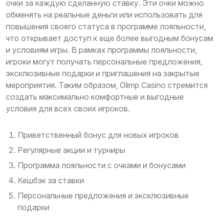
очки за каждую сделанную ставку. Эти очки можно
обменять на реальные деньги или использовать для
повышения своего статуса в программе лояльности,
что открывает доступ к еще более выгодным бонусам
и условиям игры. В рамках программы лояльности,
игроки могут получать персональные предложения,
эксклюзивные подарки и приглашения на закрытые
мероприятия. Таким образом, Olimp Casino стремится
создать максимально комфортные и выгодные
условия для всех своих игроков.
Приветственный бонус для новых игроков
Регулярные акции и турниры
Программа лояльности с очками и бонусами
Кешбэк за ставки
Персональные предложения и эксклюзивные
подарки