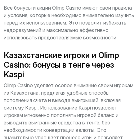
Все бонусы и акции Olimp Casino имеют свои правила
и условия, которые необходимо внимательно изучить
перед их использованием. Это позволит избежать
недоразумений и максимально эффективно
использовать предоставляемые возможности.
Казахстанские игроки и Olimp
Casino: бонусы в тенге через
Kaspi
Olimp Casino уделяет особое внимание своим игрокам
из Казахстана, предлагая удобные способы
пополнения счета и вывода выигрышей, включая
систему Kaspi. Использование Kaspi позволяет
игрокам мгновенно пополнять игровой баланс и
выводить выигранные средства в тенге, без
необходимости конвертации валюты. Это
значительно упрощает процесс игры и позволяет