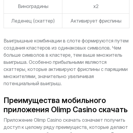
Виноградины
x2
Леденец (скаттер)
Активирует фриспины
Выигрышные комбинации в слоте формируются путем
создания кластеров из одинаковых символов. Чем
больше символов в кластере, тем выше множитель
выигрыша. Особенно прибыльными являются
скаттеры, которые активируют фриспины с парящими
множителями, значительно увеличивая
потенциальный выигрыш.
Преимущества мобильного
приложения Olimp Casino скачать
Приложение Olimp Casino скачать означает получить
доступ к целому ряду преимуществ, которые делают