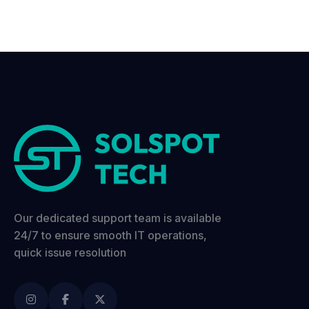
Our dedicated support team is available
24/7 to ensure smooth IT operations,
quick issue resolution