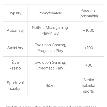
Počet her
Typ hry
Poskytovatelé
(orientační)
NetEnt, Microgaming,
Automaty
+1000
Play'n GO
Evolution Gaming,
Stolní hry
+100
Pragmatic Play
Živé
Evolution Gaming,
+80
kasino
Pragmatic Play
Široká
Sportovní
Různí
nabídka
sázky
sportů