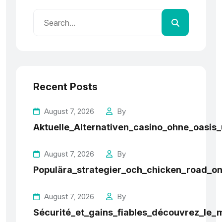
Recent Posts
August 7, 2026
By
Aktuelle_Alternativen_casino_ohne_oasi
August 7, 2026
By
Populära_strategier_och_chicken_road_onl
August 7, 2026
By
Sécurité_et_gains_fiables_découvrez_le_m