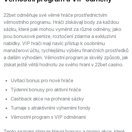
22bet odměňuje své věrné hráče prostřednictvím
věrnostního programu. Hráči získávají body za každou
sázku, které pak mohou vyměnit za různé odměny, jako
jsou bonusové peníze, roztočení zdarma a exkluzivní
nabídky. VIP hráči mají navíc přístup k osobnímu
manažerovi účtu, rychlejšímu výběru finančních prostředků
a dalším výhodám. Věrnostní program je skvělý způsob, jak
získat ještě větší hodnotu ze svého hraní v 22bet casino.
Uvítací bonus pro nové hráče
Týdenní bonusy pro aktivní hráče
Cashback akce na prohrané sázky
Turnaje s atraktivními výherními fondy
Věrnostní program s VIP odměnami
Tento seznam shrnuje hlavní bonusy a promo akce, které