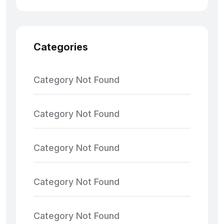
Categories
Category Not Found
Category Not Found
Category Not Found
Category Not Found
Category Not Found