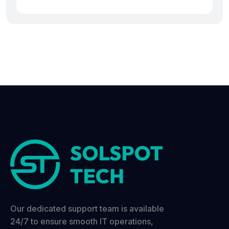
Our dedicated support team is available
24/7 to ensure smooth IT operations,