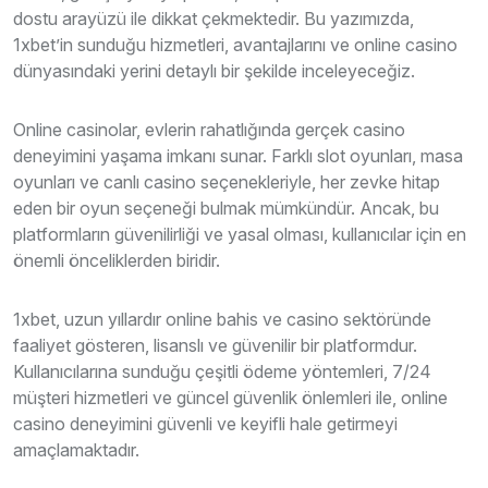
dostu arayüzü ile dikkat çekmektedir. Bu yazımızda,
1xbet’in sunduğu hizmetleri, avantajlarını ve online casino
dünyasındaki yerini detaylı bir şekilde inceleyeceğiz.
Online casinolar, evlerin rahatlığında gerçek casino
deneyimini yaşama imkanı sunar. Farklı slot oyunları, masa
oyunları ve canlı casino seçenekleriyle, her zevke hitap
eden bir oyun seçeneği bulmak mümkündür. Ancak, bu
platformların güvenilirliği ve yasal olması, kullanıcılar için en
önemli önceliklerden biridir.
1xbet
, uzun yıllardır online bahis ve casino sektöründe
faaliyet gösteren, lisanslı ve güvenilir bir platformdur.
Kullanıcılarına sunduğu çeşitli ödeme yöntemleri, 7/24
müşteri hizmetleri ve güncel güvenlik önlemleri ile, online
casino deneyimini güvenli ve keyifli hale getirmeyi
amaçlamaktadır.