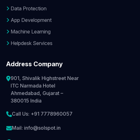
Data Protection
App Development
Machine Learning
Helpdesk Services
Address Company
901, Shivalik Highstreet Near
ITC Narmada Hotel
Ahmedabad, Gujarat –
380015 India
Call Us: +91 7778960057
Mail: info@solspot.in