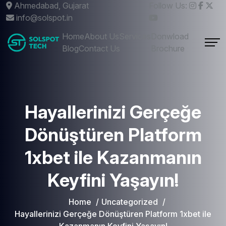
Ahmedabad, Gujarat
Follow Us:
info@solspot.in
Home
About Us
Services
Donwload
Blog
Contact Us
Brochure
Hayallerinizi Gerçeğe
Dönüştüren Platform
1xbet ile Kazanmanın
Keyfini Yaşayın!
Home
Uncategorized
Hayallerinizi Gerçeğe Dönüştüren Platform 1xbet ile