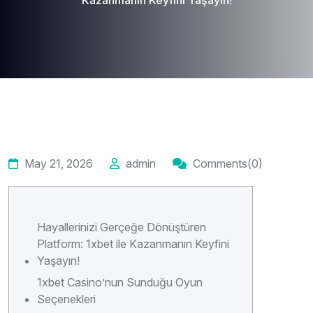
Kazanmanın Keyfini Yaşayın!
May 21, 2026
admin
Comments(0)
Hayallerinizi Gerçeğe Dönüştüren
Platform: 1xbet ile Kazanmanın Keyfini
Yaşayın!
1xbet Casino’nun Sunduğu Oyun
Seçenekleri