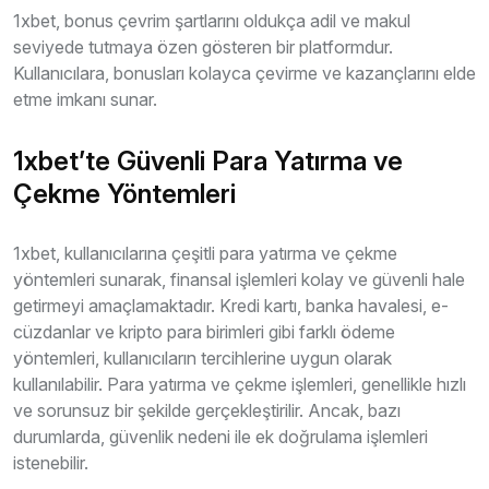
1xbet, bonus çevrim şartlarını oldukça adil ve makul
seviyede tutmaya özen gösteren bir platformdur.
Kullanıcılara, bonusları kolayca çevirme ve kazançlarını elde
etme imkanı sunar.
1xbet’te Güvenli Para Yatırma ve
Çekme Yöntemleri
1xbet, kullanıcılarına çeşitli para yatırma ve çekme
yöntemleri sunarak, finansal işlemleri kolay ve güvenli hale
getirmeyi amaçlamaktadır. Kredi kartı, banka havalesi, e-
cüzdanlar ve kripto para birimleri gibi farklı ödeme
yöntemleri, kullanıcıların tercihlerine uygun olarak
kullanılabilir. Para yatırma ve çekme işlemleri, genellikle hızlı
ve sorunsuz bir şekilde gerçekleştirilir. Ancak, bazı
durumlarda, güvenlik nedeni ile ek doğrulama işlemleri
istenebilir.