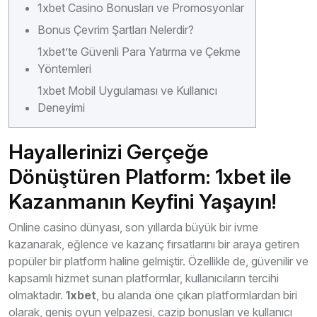
1xbet Casino Bonusları ve Promosyonlar
Bonus Çevrim Şartları Nelerdir?
1xbet’te Güvenli Para Yatırma ve Çekme
Yöntemleri
1xbet Mobil Uygulaması ve Kullanıcı
Deneyimi
Hayallerinizi Gerçeğe
Dönüştüren Platform: 1xbet ile
Kazanmanın Keyfini Yaşayın!
Online casino dünyası, son yıllarda büyük bir ivme
kazanarak, eğlence ve kazanç fırsatlarını bir araya getiren
popüler bir platform haline gelmiştir. Özellikle de, güvenilir ve
kapsamlı hizmet sunan platformlar, kullanıcıların tercihi
olmaktadır.
1xbet
, bu alanda öne çıkan platformlardan biri
olarak, geniş oyun yelpazesi, cazip bonusları ve kullanıcı