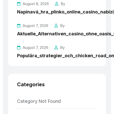
August 8, 2026
By
Napínavá_hra_plinko_online_casino_nabí
August 7, 2026
By
Aktuelle_Alternativen_casino_ohne_oasi
August 7, 2026
By
Populära_strategier_och_chicken_road_onl
Categories
Category Not Found