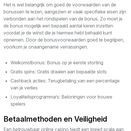
Het is wel belangrijk om goed de voorwaarden van de
bonussen te lezen, aangezien er vaak specifieke eisen zijn
verbonden aan het rondspelen van de bonus. Zo moet je
de bonus mogelijk een bepaald aantal keren inzetten
voordat je de winst die je hiermee hebt behaald kunt
opnemen. Door de bonusvoorwaarden goed te begrijpen,
voorkom je onaangename verrassingen.
Welkomstbonus: Bonus op je eerste storting
Gratis spins: Gratis draaien aan bepaalde slots
Cashback acties: Terugbetaling van een percentage
van je verlies
Loyaliteitsprogramma’s: Beloningen voor trouwe
spelers
Betaalmethoden en Veiligheid
Een betrouwbaar online casino biedt een breed scala aan