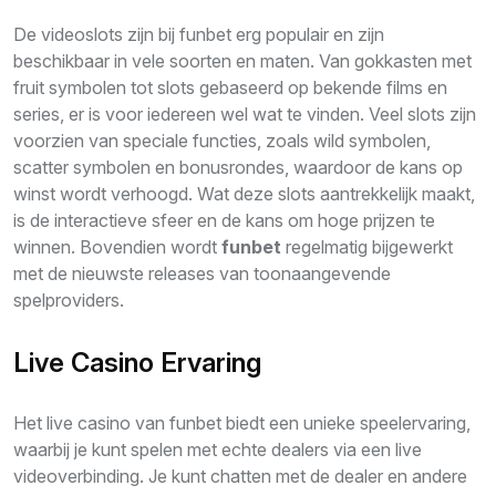
De videoslots zijn bij funbet erg populair en zijn
beschikbaar in vele soorten en maten. Van gokkasten met
fruit symbolen tot slots gebaseerd op bekende films en
series, er is voor iedereen wel wat te vinden. Veel slots zijn
voorzien van speciale functies, zoals wild symbolen,
scatter symbolen en bonusrondes, waardoor de kans op
winst wordt verhoogd. Wat deze slots aantrekkelijk maakt,
is de interactieve sfeer en de kans om hoge prijzen te
winnen. Bovendien wordt
funbet
regelmatig bijgewerkt
met de nieuwste releases van toonaangevende
spelproviders.
Live Casino Ervaring
Het live casino van funbet biedt een unieke speelervaring,
waarbij je kunt spelen met echte dealers via een live
videoverbinding. Je kunt chatten met de dealer en andere