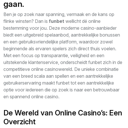
gaan.
Ben je op zoek naar spanning, vermaak en de kans op
flinke winsten? Dan is
funbet
wellicht dé online
bestemming voor jou. Deze moderne casino-aanbieder
biedt een uitgebreid spelaanbod, aantrekkelijke bonussen
en een gebruiksvriendelijke platform, waardoor zowel
beginnende als ervaren spelers zich direct thuis voelen.
Met een focus op transparantie, veiligheid en een
uitstekende klantenservice, onderscheidt funbet zich in de
competitieve online casinowereld. De unieke combinatie
van een breed scala aan spellen en een aantrekkelijke
gebruikerservaring maakt funbet tot een aantrekkelijke
optie voor iedereen die op zoek is naar een betrouwbaar
en spannend online casino.
De Wereld van Online Casino’s: Een
Overzicht