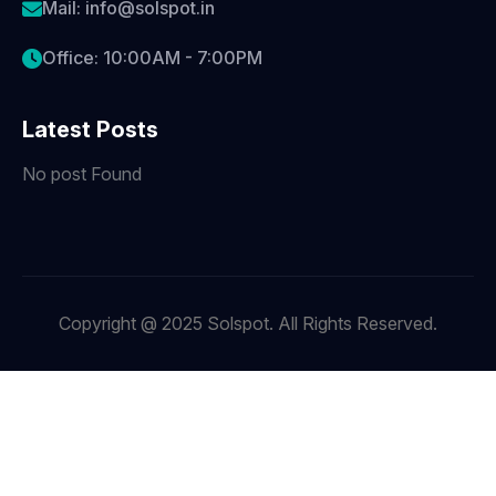
Mail: info@solspot.in
Office: 10:00AM - 7:00PM
Latest Posts
No post Found
Copyright @ 2025 Solspot. All Rights Reserved.