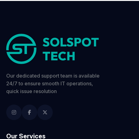
Our dedicated support team is available
24/7 to ensure smooth IT operations,
quick issue resolution
Our Services