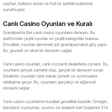
sayfası, kullanıcı dostu ve hızlı bir şekilde kullanıma
sunulmuştur.
Canlı Casino Oyunları ve Kuralı
Grandpasha Bet canlı casino oyunlarını deneyin. Bu
platformda çeşitli oyunlar ve çeşitli kategoriler bulunur.
Öncelikle, oyunları denemek için grandpashabet giriş yapın.
Bu, güvenli ve rahat bir deneyim sağlar.
Canlı casino oyunları, canlı cüzzamlı dealerlerle oynanır. Bu,
oyunların gerçek zamanlı olup, gerçek bir deneyim sunar.
Dealerler, oyunları canlı olarak yönetir ve oyuncularla
etkileşime geçer. Bu, oyunların gerçekçi ve eğlenceli
olmasını sağlar.
Canlı casino oyunlarının kuralları genellikle basitdir. Örneğin,
blackjack oyununda, oyuncu ve dealerin kart toplamını 21’e