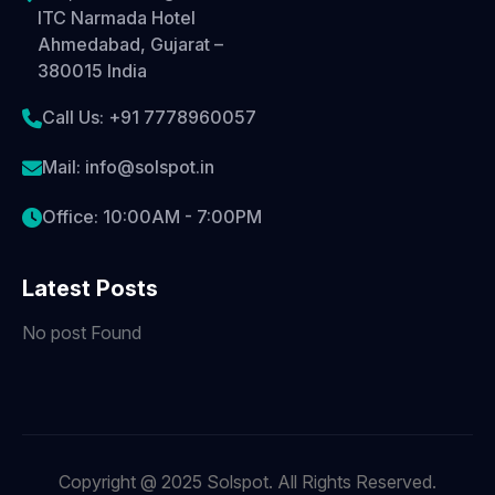
ITC Narmada Hotel
Ahmedabad, Gujarat –
380015 India
Call Us: +91 7778960057
Mail: info@solspot.in
Office: 10:00AM - 7:00PM
Latest Posts
No post Found
Copyright @ 2025 Solspot. All Rights Reserved.