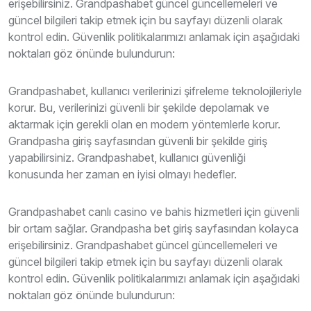
erişebilirsiniz. Grandpashabet güncel güncellemeleri ve
güncel bilgileri takip etmek için bu sayfayı düzenli olarak
kontrol edin. Güvenlik politikalarımızı anlamak için aşağıdaki
noktaları göz önünde bulundurun:
Grandpashabet, kullanıcı verilerinizi şifreleme teknolojileriyle
korur. Bu, verilerinizi güvenli bir şekilde depolamak ve
aktarmak için gerekli olan en modern yöntemlerle korur.
Grandpasha giriş sayfasından güvenli bir şekilde giriş
yapabilirsiniz. Grandpashabet, kullanıcı güvenliği
konusunda her zaman en iyisi olmayı hedefler.
Grandpashabet canlı casino ve bahis hizmetleri için güvenli
bir ortam sağlar. Grandpasha bet giriş sayfasından kolayca
erişebilirsiniz. Grandpashabet güncel güncellemeleri ve
güncel bilgileri takip etmek için bu sayfayı düzenli olarak
kontrol edin. Güvenlik politikalarımızı anlamak için aşağıdaki
noktaları göz önünde bulundurun: