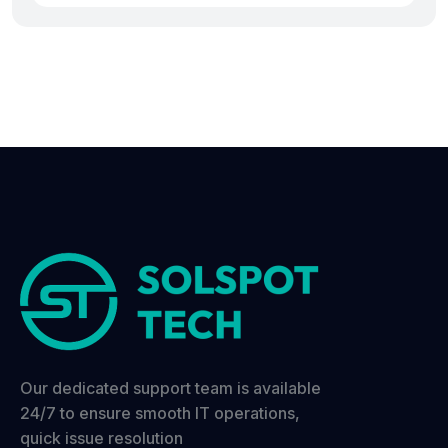
Our dedicated support team is available
24/7 to ensure smooth IT operations,
quick issue resolution