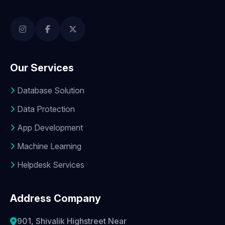
Our Services
Database Solution
Data Protection
App Development
Machine Learning
Helpdesk Services
Address Company
901, Shivalik Highstreet Near