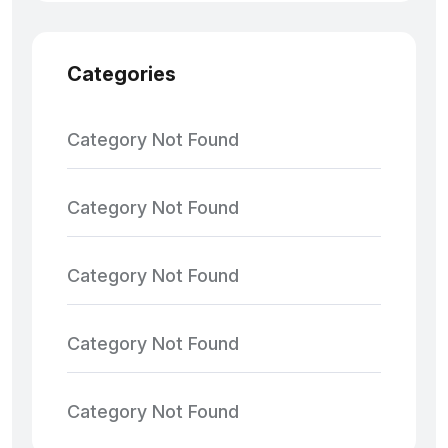
Categories
Category Not Found
Category Not Found
Category Not Found
Category Not Found
Category Not Found