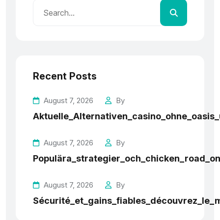
Recent Posts
August 7, 2026
By
Aktuelle_Alternativen_casino_ohne_oasi
August 7, 2026
By
Populära_strategier_och_chicken_road_onl
August 7, 2026
By
Sécurité_et_gains_fiables_découvrez_le_m