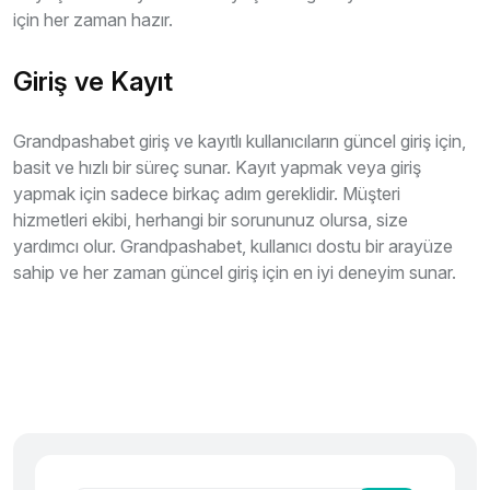
için her zaman hazır.
Giriş ve Kayıt
Grandpashabet giriş ve kayıtlı kullanıcıların güncel giriş için,
basit ve hızlı bir süreç sunar. Kayıt yapmak veya giriş
yapmak için sadece birkaç adım gereklidir. Müşteri
hizmetleri ekibi, herhangi bir sorununuz olursa, size
yardımcı olur. Grandpashabet, kullanıcı dostu bir arayüze
sahip ve her zaman güncel giriş için en iyi deneyim sunar.